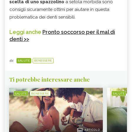
scelta di uno spazzolino
a setola morbida sono
consigli sicuramente ottimi per aiutare in questa
problematica dei denti sensibili.
Leggi anche
Pronto soccorso per il mal di
denti >>
da:
SALUTE
BENESSERE
Ti potrebbe interessare anche
SALUTE
BENESSERE
SALUTE
B
ARTICOLO