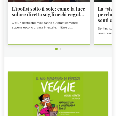
L'ipofisi sotto il sole: come la luce
La “sta
solare diretta sugli occhi regol...
perché i
senti es.
C'è un gesto che molti fanno automaticamente
appena escono di casa in estate: infilare gli...
Sentirsi stan
un’esperienz