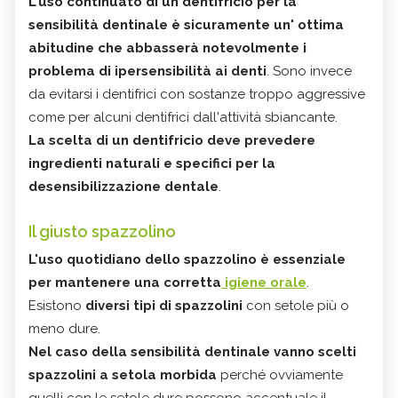
L'uso continuato di un dentifricio per la
sensibilità dentinale è sicuramente un' ottima
abitudine che abbasserà notevolmente i
problema di ipersensibilità ai denti
. Sono invece
da evitarsi i dentifrici con sostanze troppo aggressive
come per alcuni dentifrici dall'attività sbiancante.
La scelta di un dentifricio deve prevedere
ingredienti naturali e specifici per la
desensibilizzazione dentale
.
Il giusto spazzolino
L'uso quotidiano dello spazzolino è essenziale
per mantenere una corretta
igiene orale
.
Esistono
diversi tipi di spazzolini
con setole più o
meno dure.
Nel caso della sensibilità dentinale vanno scelti
spazzolini a setola morbida
perché ovviamente
quelli con le setole dure possono accentuale il