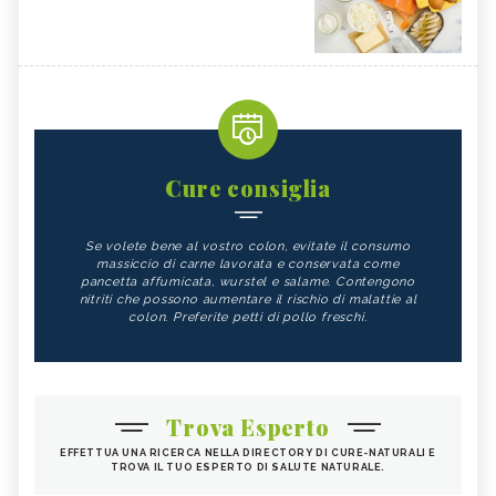
Cure consiglia
Se volete bene al vostro colon, evitate il consumo
massiccio di carne lavorata e conservata come
pancetta affumicata, wurstel e salame. Contengono
nitriti che possono aumentare il rischio di malattie al
colon. Preferite petti di pollo freschi.
Trova Esperto
EFFETTUA UNA RICERCA NELLA DIRECTORY DI CURE-NATURALI E
TROVA IL TUO ESPERTO DI SALUTE NATURALE.