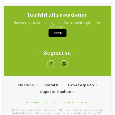
Iscriviti alla newsletter
Riceverai preziosi consigli e informazioni sugli ultimi
contenuti
ISCRIVITI
Seguici su
Chi siamo
Contatti
Trova l'esperto
Risposte di salute
CONDIZIONI D'USO
POLICY PRIVACY
COOKIES
© 2026 Copyright Media Data Factory S.R.L. - I contenuti sono di proprietà di
Media Data Factory S.R.L, è vietata la riproduzione. Media Data Factory S.R.L.