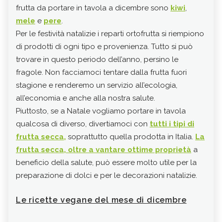
frutta da portare in tavola a dicembre sono
kiwi
,
Svo
mele
e
pere
.
pre
Per le festività natalizie i reparti ortofrutta si riempiono
È co
di prodotti di ogni tipo e provenienza. Tutto si può
che
trovare in questo periodo dell’anno, persino le
mol
fragole. Non facciamoci tentare dalla frutta fuori
rego
stagione e renderemo un servizio all’ecologia,
l’or
all’economia e anche alla nostra salute.
card
Piuttosto, se a Natale vogliamo portare in tavola
cont
qualcosa di diverso, divertiamoci con
tutti i tipi d
i
part
frutta secca
,
soprattutto quella prodotta in Italia.
La
inte
frutta secca, oltre a vantare ottime proprietà
a
trop
beneficio della salute, può essere molto utile per la
Le a
preparazione di dolci e per le decorazioni natalizie.
vivo
extr
Le ricette vegane del mese di dicembre
Ved