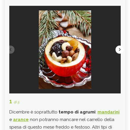
1
2
di 5
di 
Dicembre è soprattutto
tempo di agrumi
:
mandarini
Le
a
e
arance
non potranno mancare nel carrello della
l’or
spesa di questo mese freddo e festoso. Altri tipi di
che 