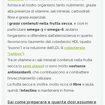
fornisce al nostro organismo tanto nutrimento, grazie
Sono
alla presenza di vitamine, sali minerali, carboidrati,
cont
fibre e grassi essenziali.
calc
I
grassi contenuti nella frutta secca
, e cioè in
Tra 
particolare
omega-3
e
omega-6
, aiutano
dige
l’organismo a difendersi dall’aterosclerosi in quanto
rimi
favoriscono l’aumento del colesterolo HDL (quello
cons
“buono”) e la riduzione dell’LDL (il
colesterolo
card
"cattivo"
).
Dall
Tra le vitamine e i sali minerali contenuti nella frutta
emo
secca (o
semi oleosi
) ci sono molto
sostanze
bamb
antiossidanti
, che contribuiscono a combattere
Veng
l’invecchiamento cellulare.
per 
La frutta secca è, inoltre, molto ricca di
fibre
e aiuta,
bene
quindi, l’
intestino
a mantenersi in forma.
cari
pure
Sai come preparare e quante dosi assumere
è la