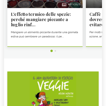
ARTICOLO
L'effetto termico delle spezie:
Caffè a
perché mangiare piccante a
dovresti
luglio rinf...
evitare i
Mangiare un alimento piccante durante una giornata
Per molti il c
estiva può sembrare un paradosso: il pe...
azione, ancor