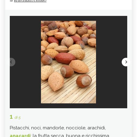
di
MARGHERITA RUSSO
1
2
di 5
di 
Pistacchi, noci, mandorle, nocciole, arachidi,
Come
anacardi
: la frutta secca, buona e ricchissima,
font