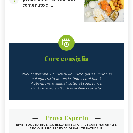
contenuto di...
Cure consiglia
Puoi conoscere il cuore di un uomo già dal modo in
cui egli tratta le bestie. (Immanuel Kant).
Abbandonare animali sotto al sole, lungo
l'autostrada, è atto di indicibile crudeltà.
Trova Esperto
EFFETTUA UNA RICERCA NELLA DIRECTORY DI CURE-NATURALI E
TROVA IL TUO ESPERTO DI SALUTE NATURALE.