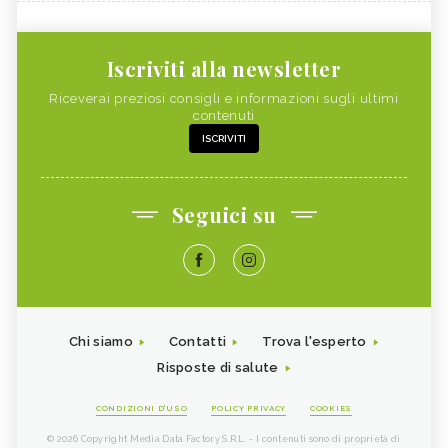
Iscriviti alla newsletter
Riceverai preziosi consigli e informazioni sugli ultimi
contenuti
ISCRIVITI
Seguici su
Chi siamo
Contatti
Trova l'esperto
Risposte di salute
CONDIZIONI D'USO
POLICY PRIVACY
COOKIES
© 2026 Copyright Media Data Factory S.R.L. - I contenuti sono di proprietà di