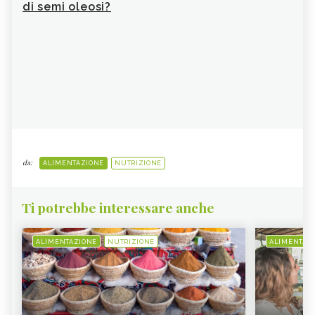
di semi oleosi?
Pro
noc
Con
noc
da:
ALIMENTAZIONE
NUTRIZIONE
Ti potrebbe interessare anche
ALIMENTAZIONE
NUTRIZIONE
ALIMENTAZ