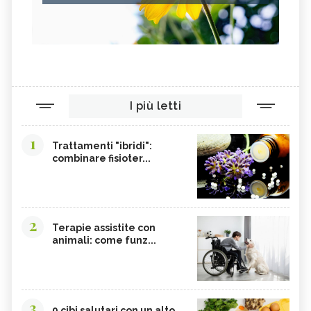
I più letti
1
Trattamenti "ibridi":
combinare fisioter...
2
Terapie assistite con
animali: come funz...
3
9 cibi salutari con un alto