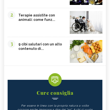
2
Terapie assistite con
animali: come funz...
3
9 cibi salutari con un alto
contenuto di...
Cure consiglia
Per essere in linea con la propria natura a volte
occorre anche imparare a dire dei "no". A chi ci vuole