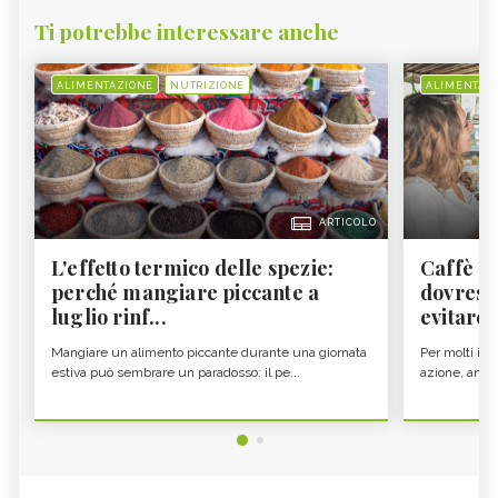
Ti potrebbe interessare anche
ALIMENTAZIONE
NUTRIZIONE
ALIMENTAZ
ARTICOLO
L'effetto termico delle spezie:
Caffè a
perché mangiare piccante a
dovresti
luglio rinf...
evitare i
Mangiare un alimento piccante durante una giornata
Per molti il c
estiva può sembrare un paradosso: il pe...
azione, ancor