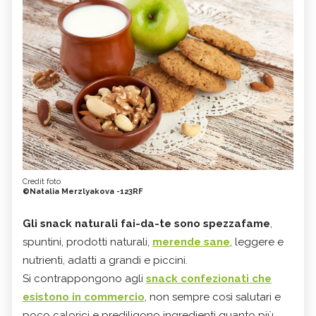
Credit foto
©Natalia Merzlyakova -123RF
Gli snack naturali fai-da-te sono spezzafame
,
spuntini, prodotti naturali,
merende sane
, leggere e
nutrienti, adatti a grandi e piccini.
Si contrappongono agli
snack confezionati che
esistono in commercio
, non sempre così salutari e
poco calorici e prediligono ingredienti quanto più