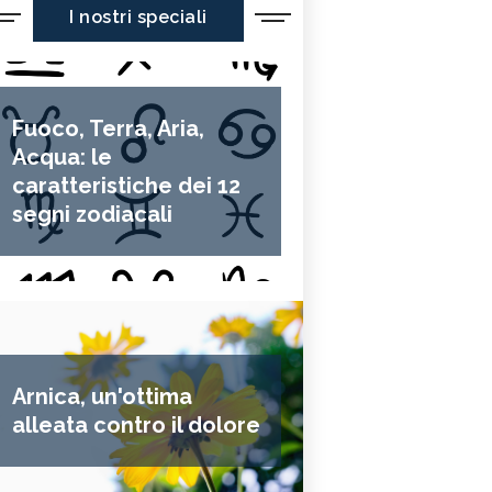
I nostri speciali
Fuoco, Terra, Aria,
Acqua: le
caratteristiche dei 12
segni zodiacali
Arnica, un'ottima
alleata contro il dolore