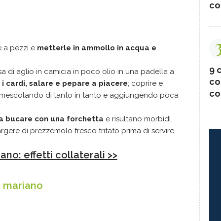
co
le a pezzi e
metterle in ammollo in acqua e
9 c
a di aglio in camicia in poco olio in una padella a
co
i cardi, salare e pepare a piacere
; coprire e
co
i, mescolando di tanto in tanto e aggiungendo poca
 a bucare con una forchetta
e risultano morbidi.
gere di prezzemolo fresco tritato prima di servire.
no: effetti collaterali >>
o mariano