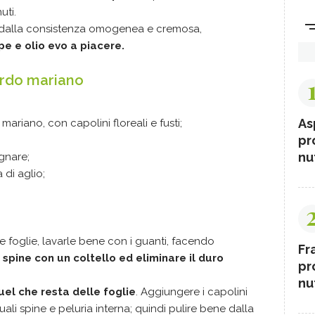
uti.
 dalla consistenza omogenea e cremosa,
pe e olio evo a piacere.
cardo mariano
As
mariano, con capolini floreali e fusti;
pr
nut
gnare;
 di aglio;
le foglie, lavarle bene con i guanti, facendo
Fr
 spine con un coltello ed eliminare il duro
pr
nut
el che resta delle foglie
. Aggiungere i capolini
tuali spine e peluria interna; quindi pulire bene dalla