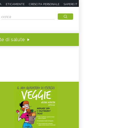
A
ETICAMENTE
CRESCITA PERSONALE
SAPERE.IT
e di salute