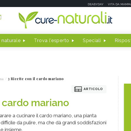
DEABYDAY
VITA DA MAMM
 naturale
Trova l'esperto
Speciali
Rispost
na
3 Ricette con il cardo mariano
ARTICOLO
l cardo mariano
arare a cucinare il cardo mariano, una pianta
difficile da pulire, ma che dà grandi soddisfazioni
le insieme.