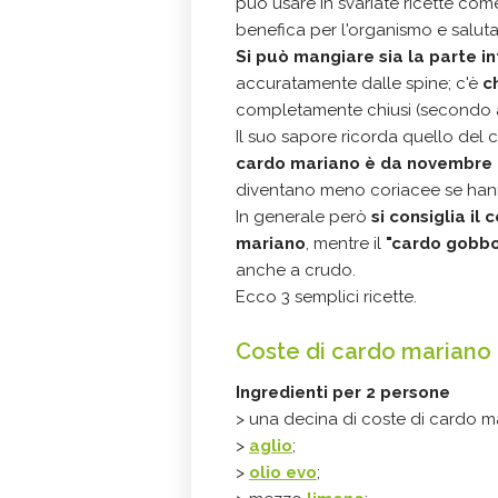
può usare in svariate ricette com
benefica per l'organismo e saluta
Si può mangiare sia la parte in
accuratamente dalle spine; c'è
c
completamente chiusi (secondo alc
Il suo sapore ricorda quello del c
cardo mariano è da
novembre 
diventano meno coriacee se hann
In generale però
si consiglia il
mariano
, mentre il
"cardo gobb
anche a crudo.
Ecco 3 semplici ricette.
Coste di cardo mariano 
Ingredienti
per 2 persone
> una decina di coste di cardo m
>
aglio
;
>
olio evo
;