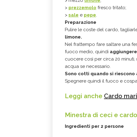
> mezzo
limone
;
>
prezzemolo
fresco tritato;
>
sale
e
pepe
.
Preparazione
Pulire le coste del cardo, tagliar
limone.
Nel frattempo fare saltare una fes
fuoco medio, quindi
aggiungere 
cuocere così per circa 20 minut
acqua se necessario.
Sono cotti quando si riescono
Spegnere quindi il fuoco e cospar
Leggi anche
Cardo maria
Minestra di ceci e card
Ingredienti per 2 persone