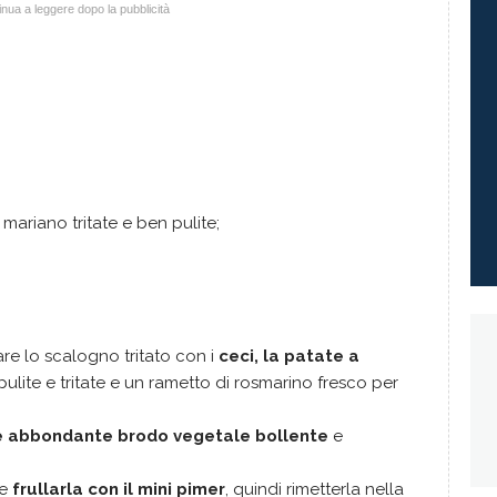
nua a leggere dopo la pubblicità
mariano tritate e ben pulite;
are lo scalogno tritato con i
ceci, la patate a
ulite e tritate e un rametto di rosmarino fresco per
 abbondante brodo vegetale bollente
e
 e
frullarla con il mini pimer
, quindi rimetterla nella