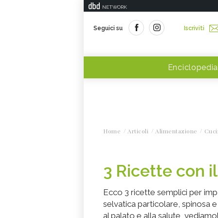
NETWORK
Seguici su
Iscriviti
Enciclopedia
Home
Articoli
Alimentazione
Cuci
3 Ricette con i
Ecco 3 ricette semplici per imp
selvatica particolare, spinosa e 
al palato e alla salute, vediamo