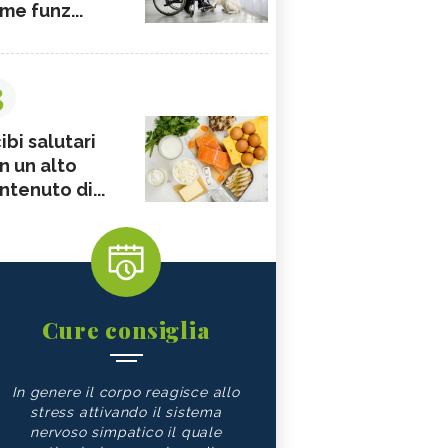
me funz...
3
ibi salutari
n un alto
ntenuto di...
Cure consiglia
In genere il corpo reagisce allo
stress attivando il sistema
nervoso simpatico il quale