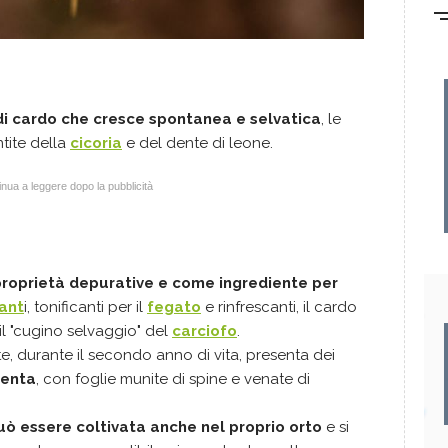
di cardo che cresce spontanea e selvatica
, le
tite della
cicoria
e del dente di leone.
nua a leggere dopo la pubblicità
proprietà depurative e come ingrediente per
nant
i, tonificanti per il
fegato
e rinfrescanti, il cardo
l "cugino selvaggio" del
carciofo
.
te, durante il secondo anno di vita, presenta dei
genta
, con foglie munite di spine e venate di
uò essere coltivata anche nel proprio orto
e si