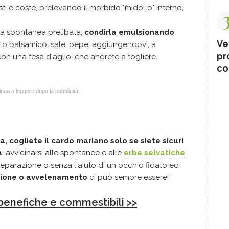
sti e coste, prelevando il morbido "midollo" interno,
ta spontanea prelibata,
condirla emulsionando
Ve
eto balsamico, sale, pepe, aggiungendovi, a
pr
on una fesa d'aglio, che andrete a togliere.
co
nua a leggere dopo la pubblicità
a,
cogliete il cardo mariano solo se siete sicuri
a
: avvicinarsi alle spontanee e alle
erbe selvatiche
eparazione o senza l'aiuto di un occhio fidato ed
azione o avvelenamento
ci può sempre essere!
benefiche e commestibili >>