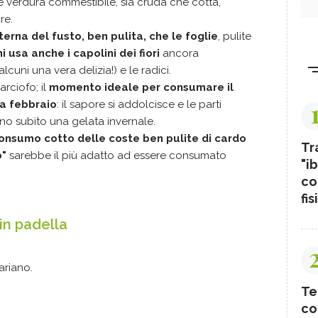
e verdura commestibile, sia cruda che cotta,
re.
terna del fusto, ben pulita, che le foglie
, pulite
hi usa anche i capolini dei fiori
ancora
uni una vera delizia!) e le radici.
arciofo; il
momento ideale per consumare il
a febbraio
: il sapore si addolcisce e le parti
o subito una gelata invernale.
 consumo cotto delle coste ben pulite di cardo
Tr
o"
sarebbe il più adatto ad essere consumato
"ib
co
fis
in padella
ariano.
Te
co