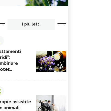
I più letti
1
attamenti
ridi":
mbinare
ioter...
2
rapie assistite
n animali: