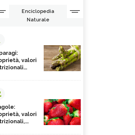
Enciclopedia
Naturale
1
paragi:
oprietà, valori
rizionali...
2
agole:
oprietà, valori
rizionali,...