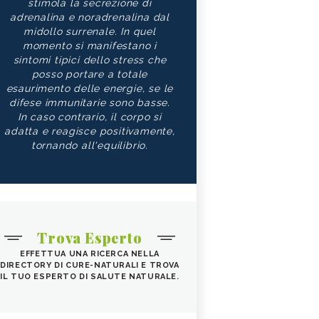
stimola la secrezione di
adrenalina e noradrenalina dal
midollo surrenale. In quel
momento si manifestano i
sintomi tipici dello stress che
posso portare a totale
esaurimento delle energie, se le
difese immunitarie sono basse.
In caso contrario, il corpo si
adatta e reagisce positivamente,
tornando all'equilibrio.
Trova Esperto
EFFETTUA UNA RICERCA NELLA
DIRECTORY DI CURE-NATURALI E TROVA
IL TUO ESPERTO DI SALUTE NATURALE.