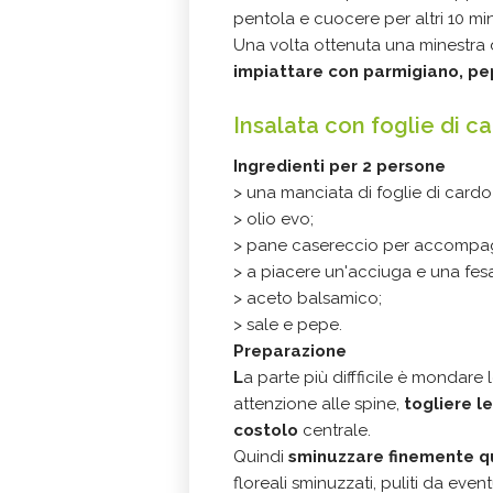
pentola e cuocere per altri 10 min
Una volta ottenuta una minestra
impiattare con parmigiano, pe
Insalata con foglie di 
Ingredienti
per 2 persone
> una manciata di foglie di cardo 
> olio evo;
> pane casereccio per accompa
> a piacere un'acciuga e una fesa
> aceto balsamico;
> sale e pepe.
Preparazione
L
a parte più diffficile è mondare 
attenzione alle spine,
togliere le
costolo
centrale.
Quindi
sminuzzare finemente qu
floreali sminuzzati, puliti da even