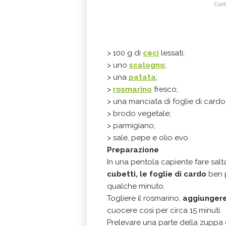
Conti
> 100 g di
ceci
lessati;
> uno
scalogno
;
> una
patata
;
>
rosmarino
fresco;
> una manciata di foglie di cardo 
> brodo vegetale;
> parmigiano;
> sale, pepe e olio evo.
Preparazione
In una pentola capiente fare salt
cubetti, le foglie di cardo
ben p
qualche minuto.
Togliere il rosmarino,
aggiungere
cuocere così per circa 15 minuti.
Prelevare una parte della zuppa