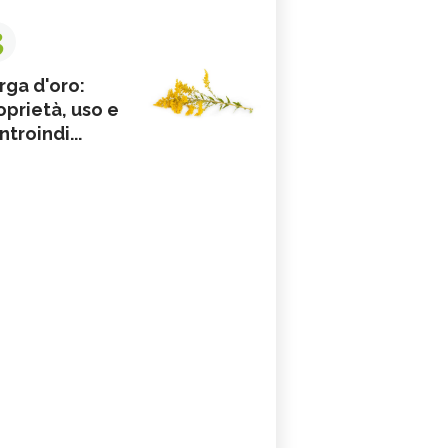
3
rga d'oro:
oprietà, uso e
ntroindi...