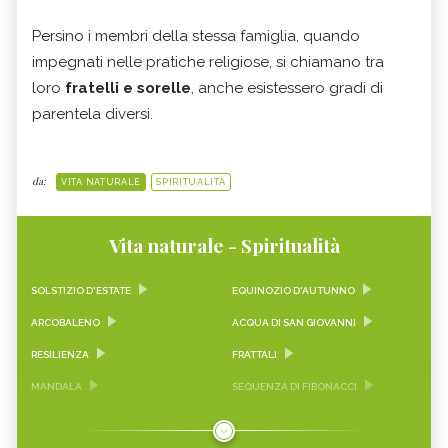
Persino i membri della stessa famiglia, quando
impegnati nelle pratiche religiose, si chiamano tra
loro
fratelli e sorelle
, anche esistessero gradi di
parentela diversi.
da:
VITA NATURALE
SPIRITUALITÀ
Vita naturale - Spiritualità
SOLSTIZIO D'ESTATE
EQUINOZIO D'AUTUNNO
ARCOBALENO
ACQUA DI SAN GIOVANNI
RESILIENZA
FRATTALI
MANDALA
SEQUENZA DI FIBONACCI
EFFETTO FARFALLA
CALENDARIO CINESE