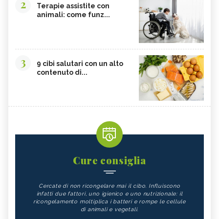
2
Terapie assistite con
animali: come funz...
3
9 cibi salutari con un alto
contenuto di...
Cure consiglia
Cercate di non ricongelare mai il cibo. Influiscono
infatti due fattori, uno igienico e uno nutrizionale: il
ricongelamento moltiplica i batteri e rompe le cellule
di animali e vegetali.