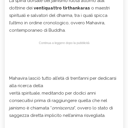
La spina dorsale del jainismo ruota attorno alal
dottrine dei
ventiquattro tirthankaras
o maestri
spirituali e salvatori del dharma, tra i quali spicca
l’ultimo in ordine cronologico, ovvero Mahavira,
contemporaneo di Buddha.
Continua a leggere dopo la pubblicità
Mahavira lasciò tutto all’età di trent’anni per dedicarsi
alla ricerca della
verità spirituale, meditando per dodici anni
consecuitivi prima di raggiungere quella che nel
jainismo è chiamata “
onniscenza
”, ovvero lo stato di
saggezza diretta implicito nell’anima risvegliata.