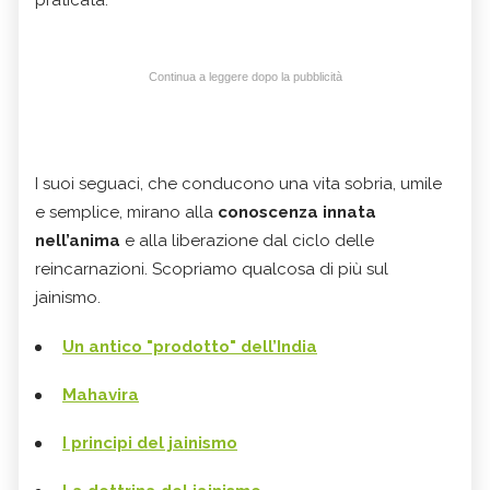
praticata.
Continua a leggere dopo la pubblicità
I suoi seguaci, che conducono una vita sobria, umile
e semplice, mirano alla
conoscenza innata
nell’anima
e alla liberazione dal ciclo delle
reincarnazioni. Scopriamo qualcosa di più sul
jainismo.
Un antico "prodotto" dell’India
Mahavira
I principi del jainismo