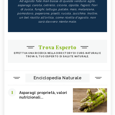
Ad agosto fate man bassa di queste verdure: aglio,
asparagi, carota, cetriolo, cicoria, cipolla, fagioli, fiori
di zucca, funghi, lattuga, patate, mais, melanzana,
pomodoro, peperone, piselli, rucola, zucchina. Inoltre,
un bel risotto all'ortica, come ricetta d'agosto, non
sarà davvero niente male.
Trova Esperto
EFFETTUA UNA RICERCA NELLA DIRECTORY DI CURE-NATURALI E
TROVA IL TUO ESPERTO DI SALUTE NATURALE.
Enciclopedia Naturale
1
Asparagi: proprietà, valori
nutrizionali...