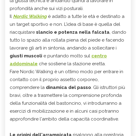
la giusta tecnica e andando quindi a lavorare in
profondità anche sui vizi posturali.
Il
Nordic Walking
è adatto a tutte le età e destinato a
un target sportivo e non. L’idea di base è quella del
riacquistare
slancio e potenza nella falcata
, dando
tutto lo spazio alla rollata piena del piede e facendo
lavorare gli arti in sintonia, andando a sollecitare i
giusti muscoli
e puntando molto sul
centro
addominale
che sostiene la stazione eretta.
Fare Nordic Walking è un ottimo modo per entrare in
contatto con il proprio assetto corporeo,
comprendere la
dinamica del passo
. Gli istruttori più
bravi, oltre a trasmettere la comprensione profonda
della funzionalità del bastoncino, vi introdurranno a
esercizi di mobilizzazione e in alcuni casi potranno
approfondire l'ambito della capacità coordinative.
Le origini dell'arrampicata
risalgono alla preistoria