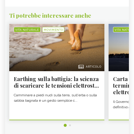
Ti potrebbe interessare anche
VITA NATURALE
MOVIMENTO
VITA NATUR
ARTICOLO
Earthing sulla battigia: la scienza
Carta d'
di scaricare le tensioni elettrost...
termine
elettron
Camminare a piedi nudi sulla terra, sull'erba o sulla
sabbia bagnata è un gesto semplice c...
Il Governo c
definitivo all