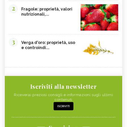
2
Fragole: proprietà, valori
nutrizionali,...
3
Verga d'oro: proprietà, uso
e controindi...
Iscriviti alla newsletter
Riceverai preziosi consigli e informazioni sugli ultimi
contenuti
ISCRIVITI