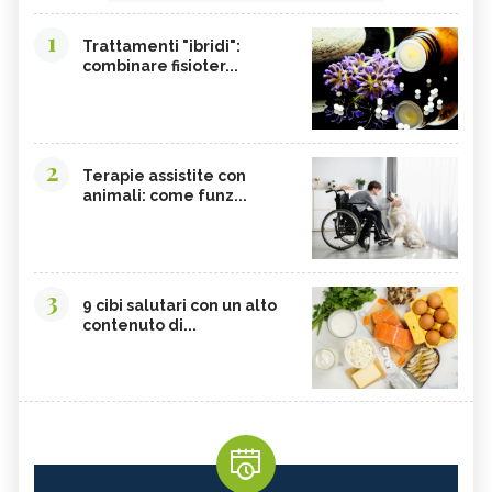
1
Trattamenti "ibridi":
combinare fisioter...
2
Terapie assistite con
animali: come funz...
3
9 cibi salutari con un alto
contenuto di...