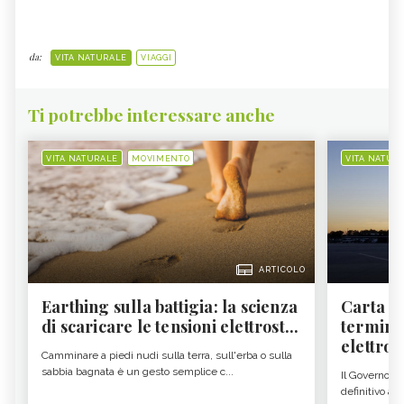
da:
VITA NATURALE
VIAGGI
Ti potrebbe interessare anche
VITA NATURALE
MOVIMENTO
VITA NATUR
ARTICOLO
Earthing sulla battigia: la scienza
Carta d'
di scaricare le tensioni elettrost...
termine
elettron
Camminare a piedi nudi sulla terra, sull'erba o sulla
sabbia bagnata è un gesto semplice c...
Il Governo c
definitivo all