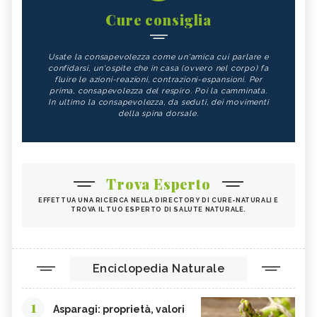
Cure consiglia
Usate la consapevolezza come un'amica cui parlare e
confidarsi, un'ospite che in casa (ovvero nel corpo) fa
fluire le azioni-reazioni, contrazioni-espansioni. Per
prima, consapevolezza del respiro. Poi la camminata.
In ultimo la consapevolezza, da seduti, dei movimenti
della spina dorsale.
Trova Esperto
EFFETTUA UNA RICERCA NELLA DIRECTORY DI CURE-NATURALI E
TROVA IL TUO ESPERTO DI SALUTE NATURALE.
Enciclopedia Naturale
1
Asparagi: proprietà, valori