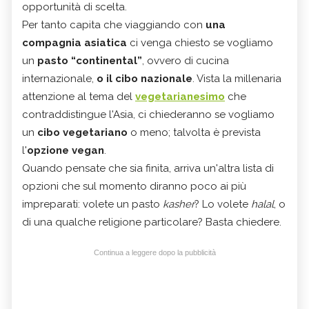
opportunità di scelta.
Per tanto capita che viaggiando con
una
compagnia asiatica
ci venga chiesto se vogliamo
un
pasto “continental”
, ovvero di cucina
internazionale,
o il cibo nazionale
. Vista la millenaria
attenzione al tema del
vegetarianesimo
che
contraddistingue l'Asia, ci chiederanno se vogliamo
un
cibo vegetariano
o meno; talvolta è prevista
l'
opzione vegan
.
Quando pensate che sia finita, arriva un'altra lista di
opzioni che sul momento diranno poco ai più
impreparati: volete un pasto
kasher
? Lo volete
halal
, o
di una qualche religione particolare? Basta chiedere.
Continua a leggere dopo la pubblicità