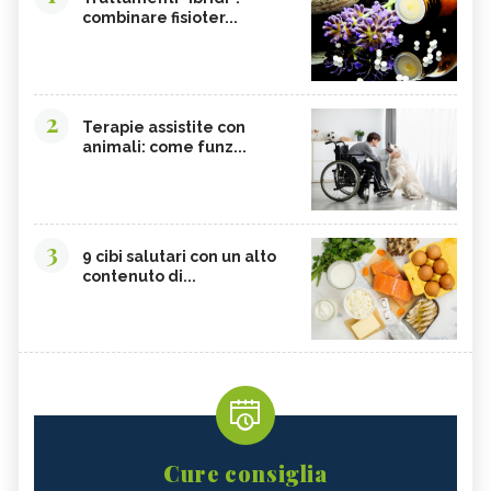
combinare fisioter...
2
Terapie assistite con
animali: come funz...
3
9 cibi salutari con un alto
contenuto di...
Cure consiglia