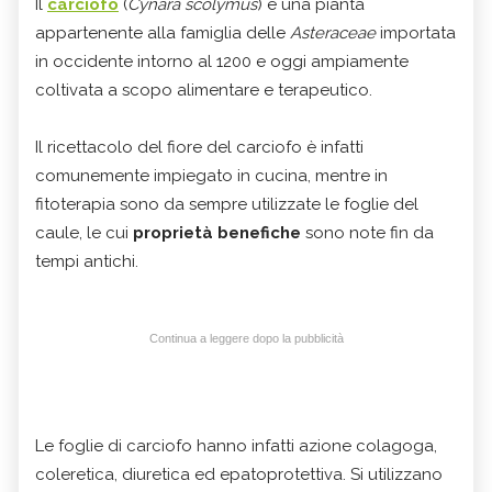
Il
carciofo
(
Cynara scolymus
) è una pianta
appartenente alla famiglia delle
Asteraceae
importata
in occidente intorno al 1200 e oggi ampiamente
coltivata a scopo alimentare e terapeutico.
Il ricettacolo del fiore del carciofo è infatti
comunemente impiegato in cucina, mentre in
fitoterapia sono da sempre utilizzate le foglie del
caule, le cui
proprietà benefiche
sono note fin da
tempi antichi.
Continua a leggere dopo la pubblicità
Le foglie di carciofo hanno infatti azione colagoga,
coleretica, diuretica ed epatoprotettiva. Si utilizzano