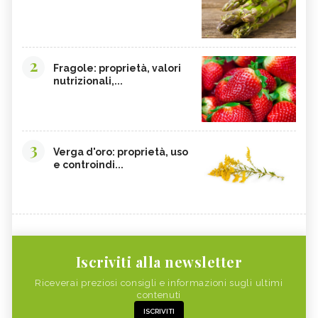
2
Fragole: proprietà, valori
nutrizionali,...
3
Verga d'oro: proprietà, uso
e controindi...
Iscriviti alla newsletter
Riceverai preziosi consigli e informazioni sugli ultimi
contenuti
ISCRIVITI