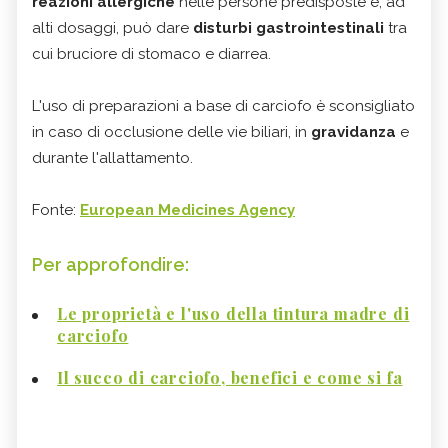
reazioni allergiche
nelle persone predisposte e, ad
alti dosaggi, può dare
disturbi gastrointestinali
tra
cui bruciore di stomaco e diarrea.
L'uso di preparazioni a base di carciofo è sconsigliato
in caso di occlusione delle vie biliari, in
gravidanza
e
durante l'allattamento.
Fonte:
European Medicines Agency
Per approfondire:
Le proprietà e l'uso della tintura madre di
carciofo
Il succo di carciofo, benefici e come si fa