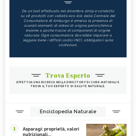
Da un test effettuato nel dicembre 2009 e condotto
su 18 prodotti con velleità eco-bio dalla Centrale del
Consumatore di Amburgo è emersa la presenza di
svariati elementi di sintesi di origine petrolchimica
insieme a poche tracce di componenti di origine
naturale. Ogni consumatore dovrebbe imparare a
leggere bene i difficili codici INCI, obbligatori sulle
confezioni.
Trova Esperto
EFFETTUA UNA RICERCA NELLA DIRECTORY DI CURE-NATURALI E
TROVA IL TUO ESPERTO DI SALUTE NATURALE.
Enciclopedia Naturale
1
Asparagi: proprietà, valori
nutrizionali...