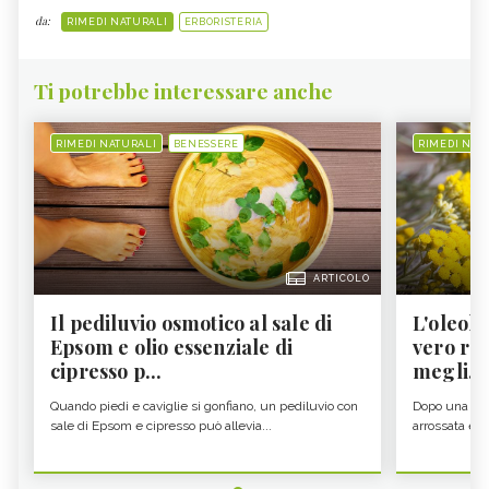
da:
RIMEDI NATURALI
ERBORISTERIA
Ti potrebbe interessare anche
RIMEDI NATURALI
BENESSERE
RIMEDI NAT
ARTICOLO
Il pediluvio osmotico al sale di
L'oleolit
Epsom e olio essenziale di
vero re 
cipresso p...
megli...
Quando piedi e caviglie si gonfiano, un pediluvio con
Dopo una gior
sale di Epsom e cipresso può allevia...
arrossata e se