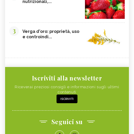
nutrizionali,...
3
Verga d'oro: proprietà, uso
e controindi...
Iscriviti alla newsletter
Riceverai preziosi consigli e informazioni sugli ultimi
contenuti
ISCRIVITI
Seguici su