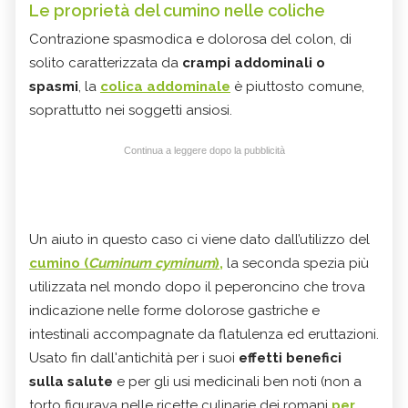
Le proprietà del cumino nelle coliche
Contrazione spasmodica e dolorosa del colon, di
solito caratterizzata da
crampi addominali o
spasmi
, la
colica addominale
è piuttosto comune,
soprattutto nei soggetti ansiosi.
Continua a leggere dopo la pubblicità
Un aiuto in questo caso ci viene dato dall’utilizzo del
cumino (
Cuminum cyminum
),
la seconda spezia più
utilizzata nel mondo dopo il peperoncino che trova
indicazione nelle forme dolorose gastriche e
intestinali accompagnate da flatulenza ed eruttazioni.
Usato fin dall'antichità per i suoi
effetti benefici
sulla salute
e per gli usi medicinali ben noti (non a
torto figurava nelle ricette culinarie dei romani
per