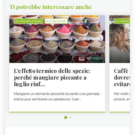
Ti potrebbe interessare anche
ALIMENTAZIONE
NUTRIZIONE
ALIMENTAZ
ARTICOLO
L'effetto termico delle spezie:
Caffè a
perché mangiare piccante a
dovresti
luglio rinf...
evitare i
Mangiare un alimento piccante durante una giornata
Per molti il c
estiva può sembrare un paradosso: il pe...
azione, ancor