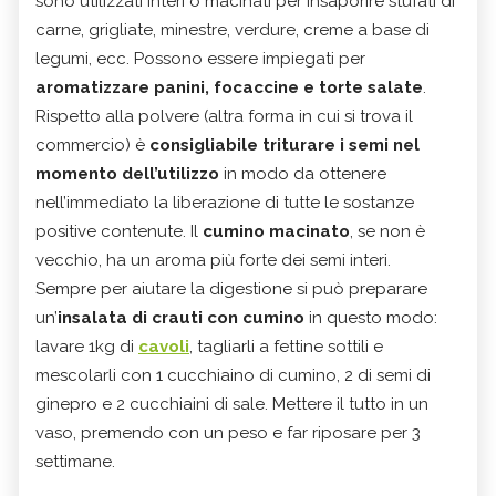
sono utilizzati interi o macinati per insaporire stufati di
carne, grigliate, minestre, verdure, creme a base di
legumi, ecc. Possono essere impiegati per
aromatizzare panini, focaccine e torte salate
.
Rispetto alla polvere (altra forma in cui si trova il
commercio) è
consigliabile triturare i semi nel
momento dell’utilizzo
in modo da ottenere
nell’immediato la liberazione di tutte le sostanze
positive contenute. Il
cumino macinato
, se non è
vecchio, ha un aroma più forte dei semi interi.
Sempre per aiutare la digestione si può preparare
un’
insalata di crauti con cumino
in questo modo:
lavare 1kg di
cavoli
, tagliarli a fettine sottili e
mescolarli con 1 cucchiaino di cumino, 2 di semi di
ginepro e 2 cucchiaini di sale. Mettere il tutto in un
vaso, premendo con un peso e far riposare per 3
settimane.