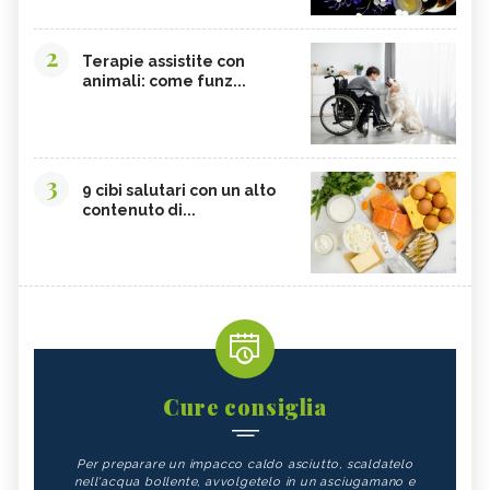
2
Terapie assistite con
animali: come funz...
3
9 cibi salutari con un alto
contenuto di...
Cure consiglia
Per preparare un impacco caldo asciutto, scaldatelo
nell'acqua bollente, avvolgetelo in un asciugamano e