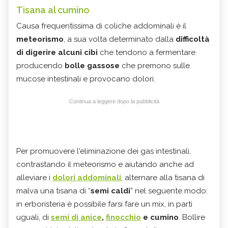
Tisana al cumino
Causa frequentissima di coliche addominali è il
meteorismo
, a sua volta determinato dalla
difficoltà
di digerire alcuni cibi
che tendono a fermentare
producendo
bolle gassose
che premono sulle
mucose intestinali e provocano dolori.
Continua a leggere dopo la pubblicità
Per promuovere l'eliminazione dei gas intestinali,
contrastando il meteorismo e aiutando anche ad
alleviare i
dolori addominali
, alternare alla tisana di
malva una tisana di “
semi caldi
” nel seguente modo:
in erboristeria è possibile farsi fare un mix, in parti
uguali, di
semi di anice
,
finocchio
e cumino
. Bollire