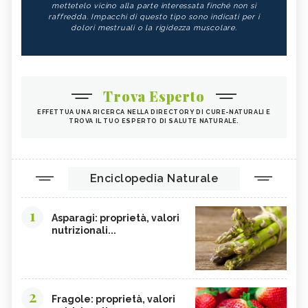
mettetelo vicino alla parte interessata finché non si
raffredda. Impacchi di questo tipo sono indicati per i
dolori mestruali o la rigidezza muscolare.
Trova Esperto
EFFETTUA UNA RICERCA NELLA DIRECTORY DI CURE-NATURALI E
TROVA IL TUO ESPERTO DI SALUTE NATURALE.
Enciclopedia Naturale
1
Asparagi: proprietà, valori
nutrizionali...
2
Fragole: proprietà, valori