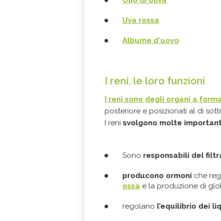
Olio di oliva
Uva rossa
Albume d'uovo
I reni, le loro funzioni
I reni sono degli organi a forma
posteriore e posizionati al di sott
I reni
svolgono molte importanti
Sono
responsabili del filt
producono ormoni
che reg
ossa
e la produzione di glob
regolano
l’equilibrio dei l