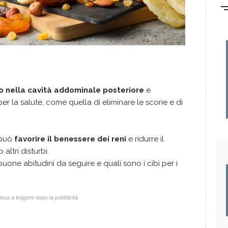
ano nella cavità addominale posteriore
e
r la salute, come quella di eliminare le scorie e di
 può
favorire il benessere dei reni
e ridurre il
o altri disturbi.
one abitudini da seguire e quali sono i cibi per i
nua a leggere dopo la pubblicità