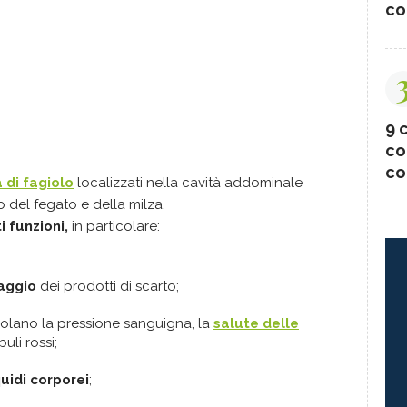
co
9 c
co
co
 di fagiolo
localizzati nella cavità addominale
o del fegato e della milza.
 funzioni,
in particolare:
raggio
dei prodotti di scarto;
olano la pressione sanguigna, la
salute delle
uli rossi;
iquidi corporei
;