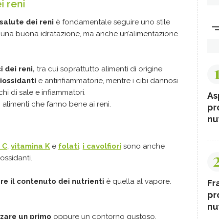
i reni
salute dei reni
è fondamentale seguire uno stile
i, una buona idratazione, ma anche un’alimentazione
 dei reni,
tra cui soprattutto alimenti di origine
tiossidanti
e antinfiammatorie, mentre i cibi dannosi
cchi di sale e infiammatori.
As
 alimenti che fanno bene ai reni.
pr
nut
 C
,
vitamina K
e
folati
,
i cavolfiori
sono anche
ossidanti.
re il contenuto dei nutrienti
è quella al vapore.
Fr
pr
nut
izzare un primo
oppure un contorno gustoso,