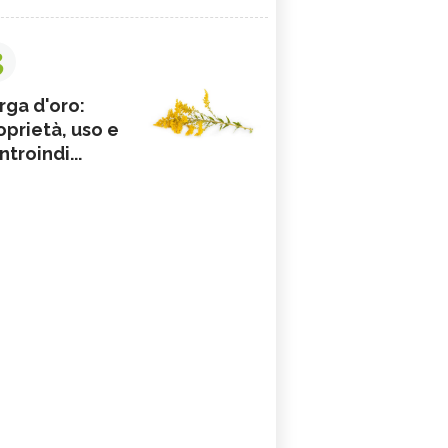
3
rga d'oro:
oprietà, uso e
ntroindi...