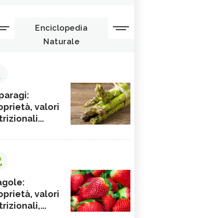
Enciclopedia
Naturale
1
paragi:
oprietà, valori
rizionali...
2
agole:
oprietà, valori
rizionali,...