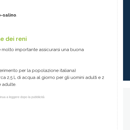
ro-salino
.
e dei reni
 è molto importante assicurarsi una buona
iferimento per la popolazione italiana)
a 2,5 L di acqua al giorno per gli uomini adulti e 2
 adulte.
nua a leggere dopo la pubblicità