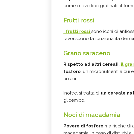
come i cavolfiori gratinati al forno
Frutti rossi
I frutti rossi
sono icchi di antioss
favoriscono la funzionalità dei ren
Grano saraceno
Rispetto ad altri cereali,
il gr
fosforo
, un micronutrienti a cui 
ai reni.
Inoltre, si tratta di
un cereale nat
glicemico.
Noci di macadamia
Povere di fosforo
ma ricche di a
macadamia, in caso di disturbi ai 