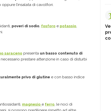
 oppure l’insalata di cavolfiori.
Ve
idanti,
poveri di sodio
,
fosforo
e
potassio
,
pr
i.
co
ano saraceno
presenta
un basso contenuto di
è necessario prestare attenzione in caso di disturbi
uralmente privo di glutine
e con basso indice
ntiossidanti,
magnesio
e
ferro
, le noci di
reni, si possono prediligere rispetto ad altre