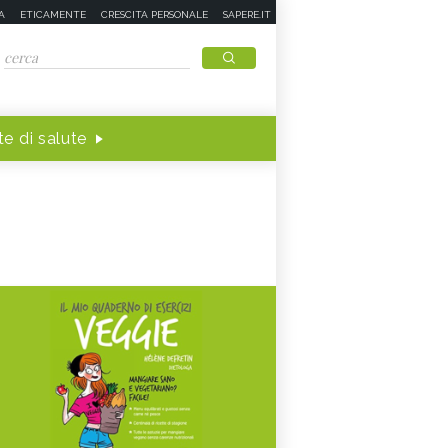
A
ETICAMENTE
CRESCITA PERSONALE
SAPERE.IT
e di salute