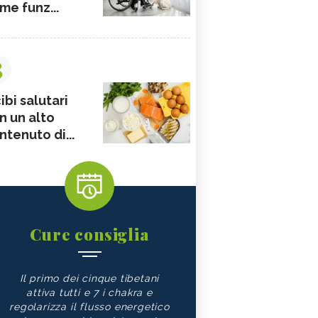
me funz...
3
ibi salutari
n un alto
ntenuto di...
Cure consiglia
Il primo dei cinque tibetani
attiva tutti e 7 i chakra e
regolarizza il flusso energetico