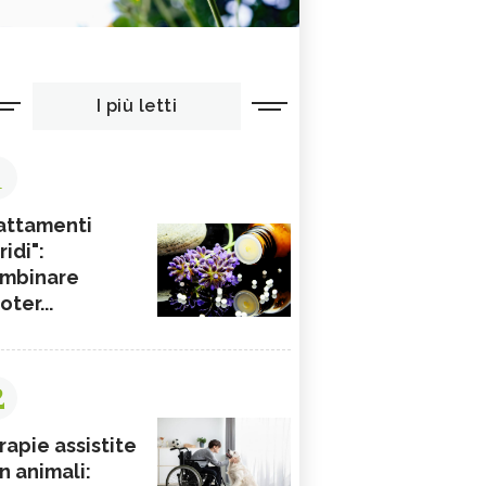
I più letti
1
attamenti
ridi":
mbinare
ioter...
2
rapie assistite
n animali: