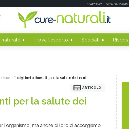
DEABYDAY
VITA DA MAMM
 naturale
Trova l'esperto
Speciali
Rispost
izione
I migliori alimenti per la salute dei reni
ARTICOLO
nti per la salute dei
 per l'organismo, ma anche di loro ci accorgiamo