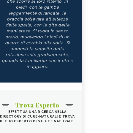
che scorre al loro interno. In
piedi, con le gambe
leggermente divaricate, le
braccia sollevate all'altezza
delle spalle, con le dita delle
mani stese. Si ruota in senso
orario, muovendo i piedi di un
quarto di cerchio alla volta. Si
aumenti la velocità della
rotazione solo gradualmente,
quando la familiarità con il rito è
maggiore.
Trova Esperto
EFFETTUA UNA RICERCA NELLA
DIRECTORY DI CURE-NATURALI E TROVA
IL TUO ESPERTO DI SALUTE NATURALE.