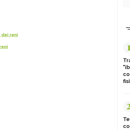
 dei reni
reni
Tr
"ib
co
fis
Te
co