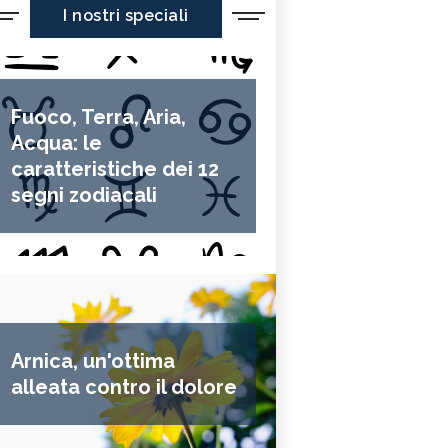
I nostri speciali
Fuoco, Terra, Aria,
Acqua: le
caratteristiche dei 12
segni zodiacali
Arnica, un'ottima
alleata contro il dolore