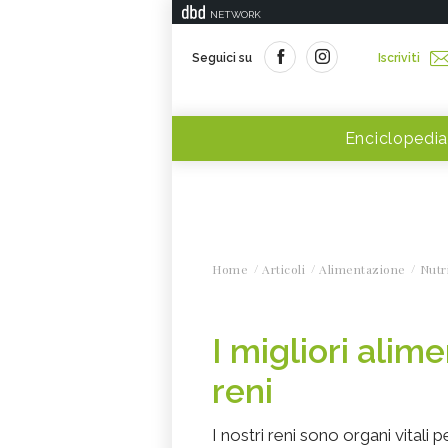
NETWORK
Seguici su
Iscriviti
Enciclopedia
Home
Articoli
Alimentazione
Nutr
I migliori alime
reni
I nostri reni sono organi vitali