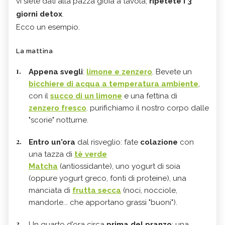
vi siete dati alla pazza gioia a tavola,
ripetete i 3
giorni detox
.
Ecco un esempio.
La mattina
Appena svegli
:
limone e zenzero
. Bevete un
bicchiere di acqua a temperatura ambiente
,
con il
succo di un limone
e una fettina di
zenzero fresco
. purifichiamo il nostro corpo dalle
"scorie" notturne.
Entro un'ora
dal risveglio: fate
colazione
con
una tazza di
tè verde
Matcha
(antiossidante),
uno yogurt di soia
(oppure yogurt greco, fonti di proteine), una
manciata di
frutta secca
(noci, nocciole,
mandorle... che apportano grassi "buoni").
Un quarto d'ora circa
prima del pranzo
: una