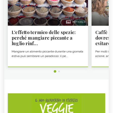
ARTICOLO
L'effetto termico delle spezie:
Caffè a
perché mangiare piccante a
dovresti
luglio rinf...
evitare i
Mangiare un alimento piccante durante una giornata
Per molti il c
estiva può sembrare un paradosso: il pe...
azione, ancor