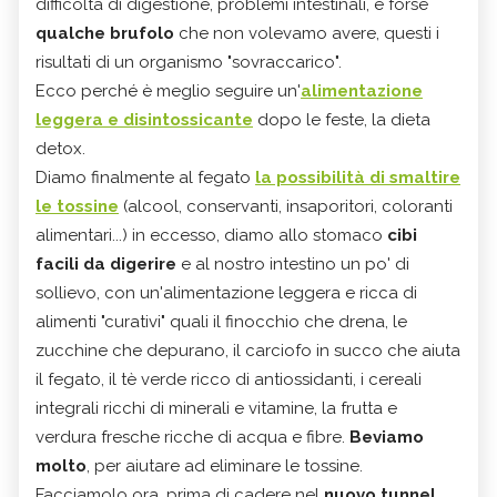
difficoltà di digestione, problemi intestinali, e forse
qualche brufolo
che non volevamo avere, questi i
risultati di un organismo "sovraccarico".
Ecco perché è meglio seguire un'
alimentazione
leggera e disintossicante
dopo le feste, la dieta
detox.
Diamo finalmente al fegato
la possibilità di smaltire
le tossine
(alcool, conservanti, insaporitori, coloranti
alimentari...) in eccesso, diamo allo stomaco
cibi
facili da digerire
e al nostro intestino un po' di
sollievo, con un'alimentazione leggera e ricca di
alimenti "curativi" quali il finocchio che drena, le
zucchine che depurano, il carciofo in succo che aiuta
il fegato, il tè verde ricco di antiossidanti, i cereali
integrali ricchi di minerali e vitamine, la frutta e
verdura fresche ricche di acqua e fibre.
Beviamo
molto
, per aiutare ad eliminare le tossine.
Facciamolo ora, prima di cadere nel
nuovo tunnel