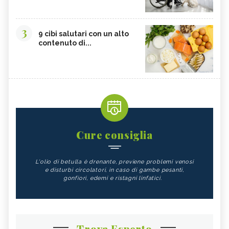
3
9 cibi salutari con un alto
contenuto di...
Cure consiglia
L'olio di betulla è drenante, previene problemi venosi
e disturbi circolatori, in caso di gambe pesanti,
gonfiori, edemi e ristagni linfatici.
Trova Esperto