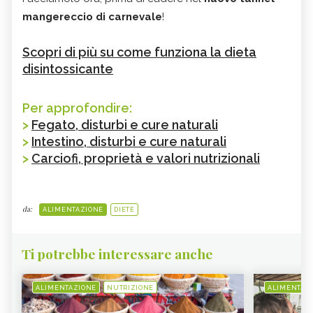
mangereccio di carnevale
!
Scopri di più su come funziona la dieta
disintossicante
Per approfondire:
>
Fegato, disturbi e cure naturali
>
Intestino, disturbi e cure naturali
>
Carciofi, proprietà e valori nutrizionali
da:
ALIMENTAZIONE
DIETE
Ti potrebbe interessare anche
ALIMENTAZIONE
NUTRIZIONE
ALIMENTAZ