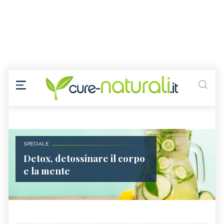
SPECIALE
Detox, detossinare il corpo
e la mente