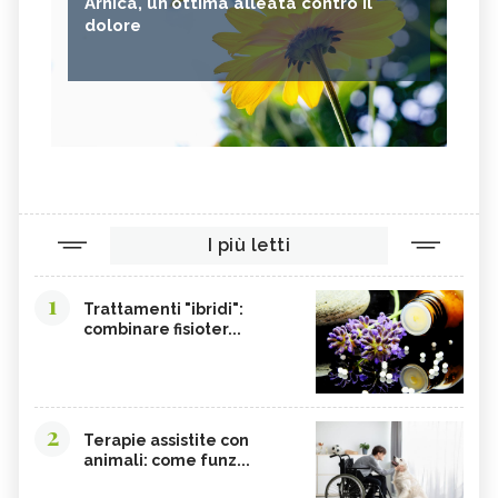
Arnica, un'ottima alleata contro il
dolore
I più letti
1
Trattamenti "ibridi":
combinare fisioter...
2
Terapie assistite con
animali: come funz...