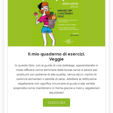
Il mio quaderno di esercizi.
Veggie
In questo libro, con la guida di una dietologa, apprenderete in
modo efficace come eliminare dalla tavola carne e pesce per
sostituirli con proteine di alta qualità, senza alcun rischio di
carenze alimentari o perdita di peso. Adottare la rettitudine
vegetariana non significa rinunciare al gusto o alla varietà:
scoprirete come mantenervi in forma grazie a menu vegetariani
equilibrati!
CLICCA QUI