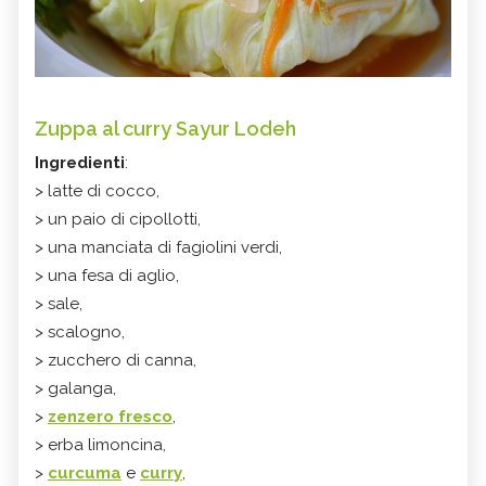
Zuppa al curry Sayur Lodeh
Ingredienti
:
> latte di cocco,
> un paio di cipollotti,
> una manciata di fagiolini verdi,
> una fesa di aglio,
> sale,
> scalogno,
> zucchero di canna,
> galanga,
>
zenzero fresco
,
> erba limoncina,
>
curcuma
e
curry
,