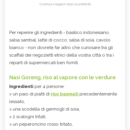
Continua a leggere dopo la pubblicità
Per reperire gli ingredienti - basilico indonesiano,
salsa sambal, latte di cocco, salsa di soia, cavolo
bianco - non dovrete far altro che curiosare tra gli
scaffali dei negozietti etnici della vostra città o tra i
reparti di supermercati ben forniti.
Nasi Goreng, riso al vapore con le verdure
Ingredienti
per 4 persone:
> un paio di piatti di
riso basmati
precedentemente
lessato,
> una scodella di germogli di soia,
> 2 scalogni tritati,
> un peperoncino rosso tritato,