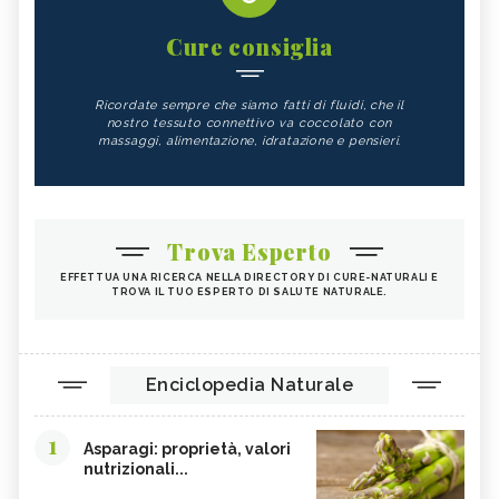
Cure consiglia
Ricordate sempre che siamo fatti di fluidi, che il
nostro tessuto connettivo va coccolato con
massaggi, alimentazione, idratazione e pensieri.
Trova Esperto
EFFETTUA UNA RICERCA NELLA DIRECTORY DI CURE-NATURALI E
TROVA IL TUO ESPERTO DI SALUTE NATURALE.
Enciclopedia Naturale
1
Asparagi: proprietà, valori
nutrizionali...