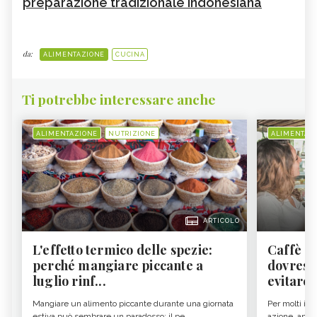
preparazione tradizionale indonesiana
da:
ALIMENTAZIONE
CUCINA
Ti potrebbe interessare anche
ALIMENTAZIONE
NUTRIZIONE
ALIMENTAZ
ARTICOLO
L'effetto termico delle spezie:
Caffè a
perché mangiare piccante a
dovresti
luglio rinf...
evitare i
Mangiare un alimento piccante durante una giornata
Per molti il c
estiva può sembrare un paradosso: il pe...
azione, ancor