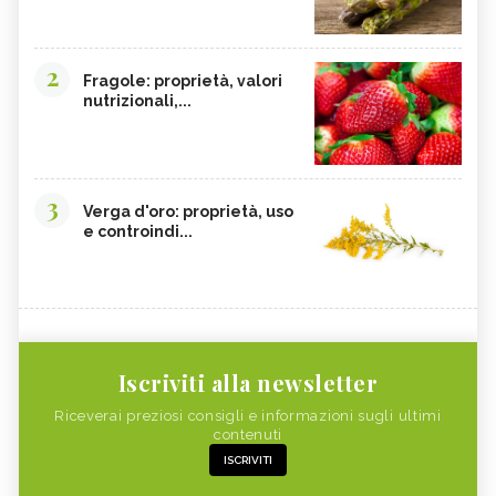
2
Fragole: proprietà, valori
nutrizionali,...
3
Verga d'oro: proprietà, uso
e controindi...
Iscriviti alla newsletter
Riceverai preziosi consigli e informazioni sugli ultimi
contenuti
ISCRIVITI