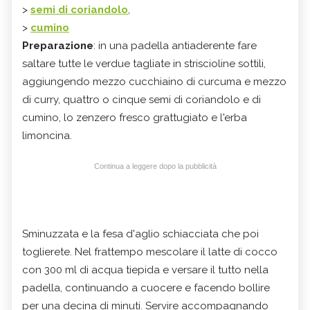
>
semi di coriandolo
,
>
cumino
Preparazione
: in una padella antiaderente fare
saltare tutte le verdue tagliate in striscioline sottili,
aggiungendo mezzo cucchiaino di curcuma e mezzo
di curry, quattro o cinque semi di coriandolo e di
cumino, lo zenzero fresco grattugiato e l'erba
limoncina.
Continua a leggere dopo la pubblicità
Sminuzzata e la fesa d'aglio schiacciata che poi
toglierete. Nel frattempo mescolare il latte di cocco
con 300 ml di acqua tiepida e versare il tutto nella
padella, continuando a cuocere e facendo bollire
per una decina di minuti. Servire accompagnando