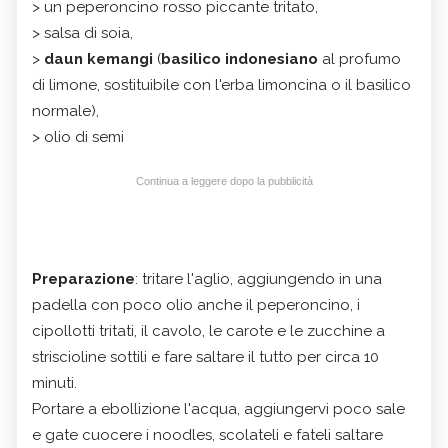
> un peperoncino rosso piccante tritato,
> salsa di soia,
>
daun kemangi
(
basilico indonesiano
al profumo
di limone, sostituibile con l'erba limoncina o il basilico
normale),
> olio di semi
Continua a leggere dopo la pubblicità
Preparazione
: tritare l'aglio, aggiungendo in una
padella con poco olio anche il peperoncino, i
cipollotti tritati, il cavolo, le carote e le zucchine a
striscioline sottili e fare saltare il tutto per circa 10
minuti.
Portare a ebollizione l'acqua, aggiungervi poco sale
e gate cuocere i noodles, scolateli e fateli saltare