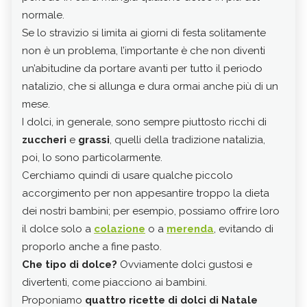
normale.
dive
Se lo stravizio si limita ai giorni di festa solitamente
dive
non è un problema, l’importante è che non diventi
Ingr
un’abitudine da portare avanti per tutto il periodo
> 30
natalizio, che si allunga e dura ormai anche più di un
> 2 
mese.
> un
I dolci, in generale, sono sempre piuttosto ricchi di
> un
zuccheri
e
grassi
, quelli della tradizione natalizia,
> me
poi, lo sono particolarmente.
> 10
Cerchiamo quindi di usare qualche piccolo
> un
accorgimento per non appesantire troppo la dieta
(
can
dei nostri bambini; per esempio, possiamo offrire loro
gar
il dolce solo a
colazione
o a
merenda
, evitando di
dipe
proporlo anche a fine pasto.
bisco
Che tipo di dolce?
Ovviamente dolci gustosi e
*Il
bu
divertenti, come piacciono ai bambini.
perc
Proponiamo
quattro ricette di dolci di Natale
pote