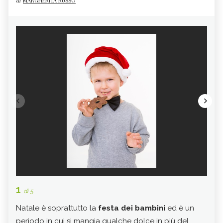
di
MARGHERITA RUSSO
1
2
di 5
di 
Natale è soprattutto la
festa dei bambini
ed è un
Prob
periodo in cui si mangia qualche dolce in più del
bamb