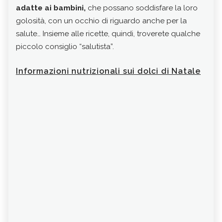
adatte ai bambini,
che possano soddisfare la loro
extr
golosità, con un occhio di riguardo anche per la
quan
salute… Insieme alle ricette, quindi, troverete qualche
risp
piccolo consiglio “salutista”.
liqu
Pro
Informazioni nutrizionali sui dolci di Natale
aggi
part
pall
minu
forn
e
de
conf
Pro
man