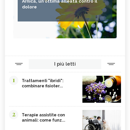
Arnica, un'ottima alleata contro il
dolore
I più letti
1
Trattamenti "ibridi":
combinare fisioter...
2
Terapie assistite con
animali: come funz...