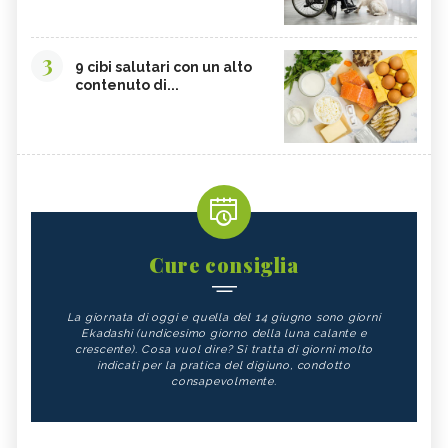
3
9 cibi salutari con un alto
contenuto di...
Cure consiglia
La giornata di oggi e quella del 14 giugno sono giorni
Ekadashi (undicesimo giorno della luna calante e
crescente). Cosa vuol dire? Si tratta di giorni molto
indicati per la pratica del digiuno, condotto
consapevolmente.