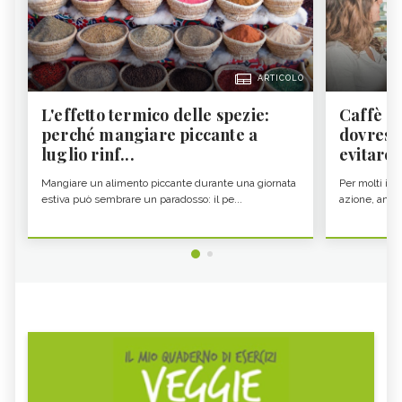
ARTICOLO
L'effetto termico delle spezie:
Caffè a
perché mangiare piccante a
dovresti
luglio rinf...
evitare i
Mangiare un alimento piccante durante una giornata
Per molti il c
estiva può sembrare un paradosso: il pe...
azione, ancor