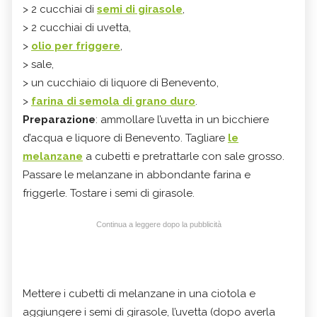
> 2 cucchiai di
semi di girasole
,
> 2 cucchiai di uvetta,
>
olio per friggere
,
> sale,
> un cucchiaio di liquore di Benevento,
>
farina di semola di grano duro
.
Preparazione
: ammollare l’uvetta in un bicchiere
d’acqua e liquore di Benevento. Tagliare
le
melanzane
a cubetti e pretrattarle con sale grosso.
Passare le melanzane in abbondante farina e
friggerle. Tostare i semi di girasole.
Continua a leggere dopo la pubblicità
Mettere i cubetti di melanzane in una ciotola e
aggiungere i semi di girasole, l’uvetta (dopo averla