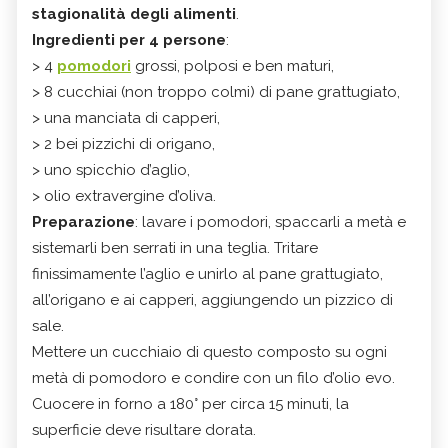
stagionalità degli alimenti
.
Ingredienti per 4 persone
:
> 4
pomodori
grossi, polposi e ben maturi,
> 8 cucchiai (non troppo colmi) di pane grattugiato,
> una manciata di capperi,
> 2 bei pizzichi di origano,
> uno spicchio d’aglio,
> olio extravergine d’oliva.
Preparazione
: lavare i pomodori, spaccarli a metà e
sistemarli ben serrati in una teglia. Tritare
finissimamente l’aglio e unirlo al pane grattugiato,
all’origano e ai capperi, aggiungendo un pizzico di
sale.
Mettere un cucchiaio di questo composto su ogni
metà di pomodoro e condire con un filo d’olio evo.
Cuocere in forno a 180° per circa 15 minuti, la
superficie deve risultare dorata.