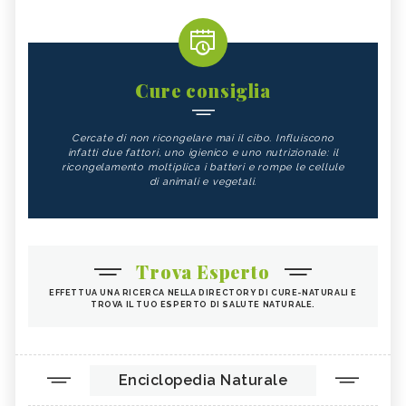
Cure consiglia
Cercate di non ricongelare mai il cibo. Influiscono
infatti due fattori, uno igienico e uno nutrizionale: il
ricongelamento moltiplica i batteri e rompe le cellule
di animali e vegetali.
Trova Esperto
EFFETTUA UNA RICERCA NELLA DIRECTORY DI CURE-NATURALI E
TROVA IL TUO ESPERTO DI SALUTE NATURALE.
Enciclopedia Naturale