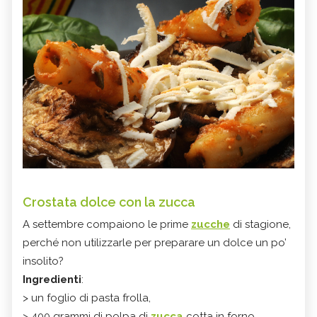
Crostata dolce con la zucca
A settembre compaiono le prime
zucche
di stagione,
perché non utilizzarle per preparare un dolce un po’
insolito?
Ingredienti
:
> un foglio di pasta frolla,
> 400 grammi di polpa di
zucca
cotta in forno,