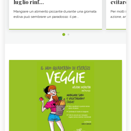
luglio rinf...
evitare i
Mangiare un alimento piccante durante una giornata
Per molti il c
estiva può sembrare un paradosso: il pe...
azione, ancor