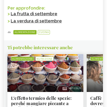
Per approfondire:
>
La frutta di settembre
>
La verdura di settembre
da:
ALIMENTAZIONE
CUCINA
Ti potrebbe interessare anche
ALIMENTAZIONE
NUTRIZIONE
ALIMENTAZ
ARTICOLO
L'effetto termico delle spezie:
Caffè a
perché mangiare piccante a
dovresti