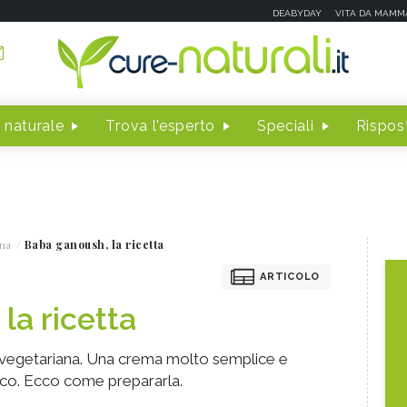
DEABYDAY
VITA DA MAMM
 naturale
Trova l'esperto
Speciali
Rispost
na
Baba ganoush, la ricetta
ARTICOLO
la ricetta
 vegetariana. Una crema molto semplice e
nico. Ecco come prepararla.