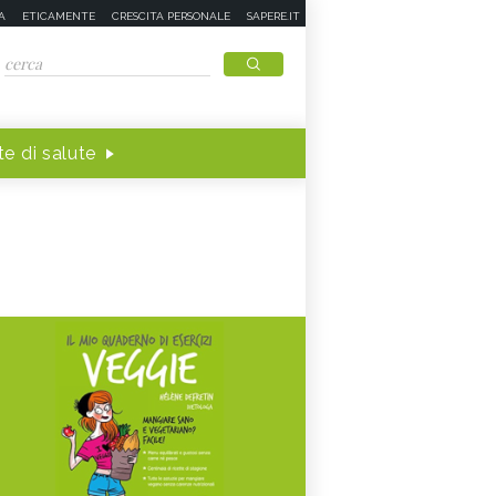
A
ETICAMENTE
CRESCITA PERSONALE
SAPERE.IT
e di salute