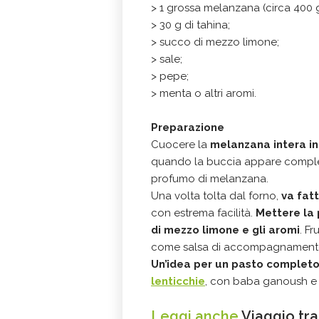
> 1 grossa melanzana (circa 400 g
> 30 g di tahina;
> succo di mezzo limone;
> sale;
> pepe;
> menta o altri aromi.
Preparazione
Cuocere la
melanzana intera in
quando la buccia appare complet
profumo di melanzana.
Una volta tolta dal forno,
va fatt
con estrema facilità.
Mettere la 
di mezzo limone e gli aromi
. Fr
come salsa di accompagnament
Un’idea per un pasto completo,
lenticchie
, con baba ganoush e
Leggi anche
Viaggio tra