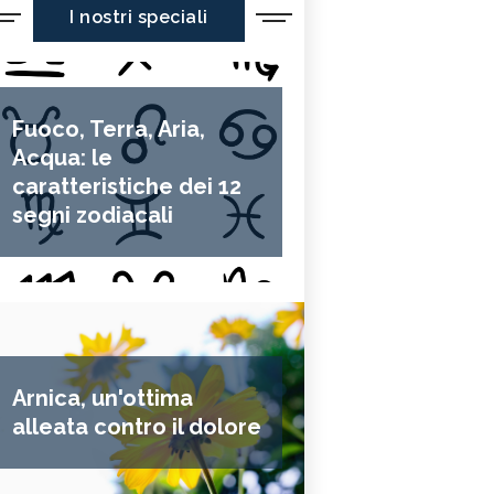
I nostri speciali
Fuoco, Terra, Aria,
Acqua: le
caratteristiche dei 12
segni zodiacali
Arnica, un'ottima
alleata contro il dolore