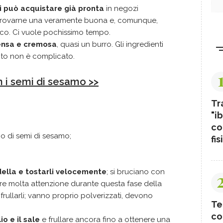
i può acquistare già pronta
in negozi
 trovarne una veramente buona e, comunque,
ico. Ci vuole pochissimo tempo.
densa e cremosa
, quasi un burro. Gli ingredienti
nto non è complicato.
n i semi di sesamo >>
Tr
"ib
co
a o di semi di sesamo;
fis
della e tostarli velocemente
; si bruciano con
are molta attenzione durante questa fase della
i frullarli; vanno proprio polverizzati, devono
Te
co
o e il sale
e frullare ancora fino a ottenere una