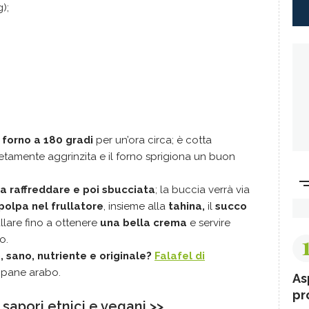
);
 forno a 180 gradi
per un’ora circa; è cotta
amente aggrinzita e il forno sprigiona un buon
a raffreddare e poi sbucciata
; la buccia verrà via
polpa nel frullatore
, insieme alla
tahina,
il
succo
ullare fino a ottenere
una bella crema
e servire
o.
 sano, nutriente e originale
?
Falafel di
 pane arabo.
As
pr
 sapori etnici e vegani >>