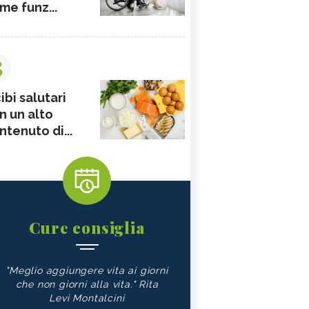
me funz...
3
ibi salutari
n un alto
ntenuto di...
Cure consiglia
"Meglio aggiungere vita ai giorni
che non giorni alla vita." Rita
Levi Montalcini