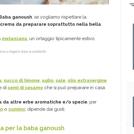
Baba ganoush
, se vogliamo rispettare la
 crema da preparare soprattutto nella bella
a
melanzana
, un ortaggio tipicamente estivo.
nua a leggere dopo la pubblicità
a
,
succo di limone
,
aglio
,
sale
,
olio extravergine
e di
semi di sesamo
che si può preparare in casa
a da altre erbe aromatiche e/o spezie
, per
lo
o
cumino
; dipende dai gusti.
na per la baba ganoush