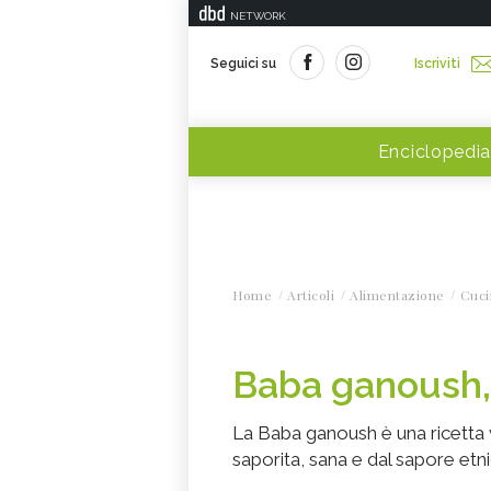
NETWORK
Seguici su
Iscriviti
Enciclopedia
Home
Articoli
Alimentazione
Cuci
Baba ganoush, 
La Baba ganoush è una ricetta
saporita, sana e dal sapore et