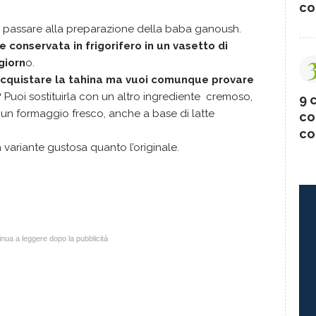
co
uò passare alla preparazione della baba ganoush.
 conservata in frigorifero in un vasetto di
giorn
o.
 acquistare la tahina ma vuoi comunque provare
?
Puoi sostituirla con un altro ingrediente cremoso,
9 c
un formaggio fresco, anche a base di latte
co
co
 variante gustosa quanto l’originale.
a
nua a leggere dopo la pubblicità