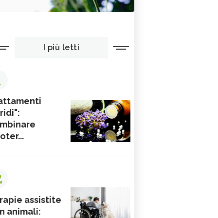
I più letti
1
attamenti
ridi":
mbinare
ioter...
2
rapie assistite
n animali: