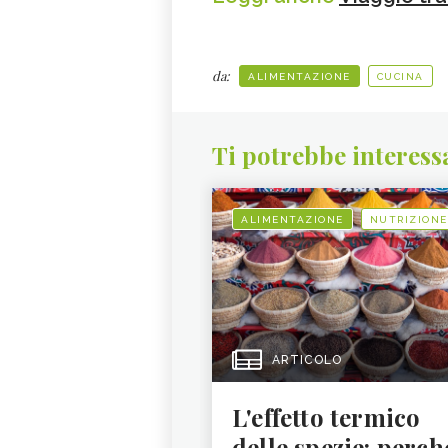
da:
ALIMENTAZIONE
CUCINA
Ti potrebbe interess
ALIMENTAZIONE
NUTRIZIONE
ARTICOLO
L'effetto termico
delle spezie: perch