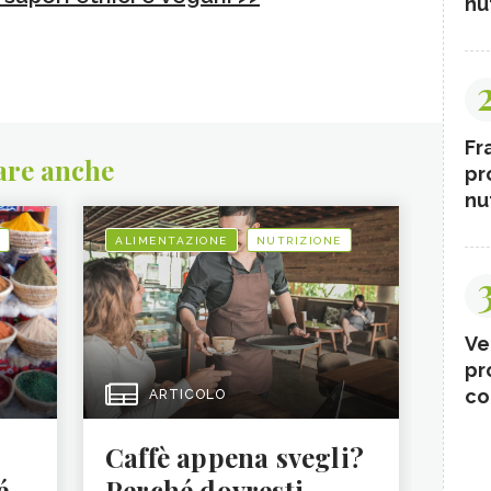
nut
Fr
are anche
pr
nut
ALIMENTAZIONE
NUTRIZIONE
Ve
pr
co
ARTICOLO
Caffè appena svegli?
é
Perché dovresti