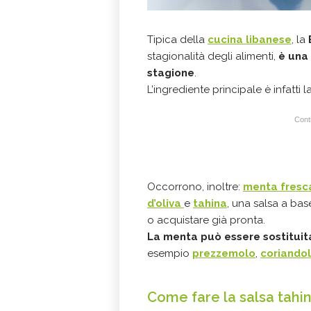
Tipica della
cucina libanese
, la
stagionalità degli alimenti,
è una
stagione
.
L’ingrediente principale è infatti l
Conti
Occorrono, inoltre:
menta fresc
d’oliva
e
tahina
, una salsa a bas
o acquistare già pronta.
La menta può essere sostituit
esempio
prezzemolo
,
coriando
Come fare la salsa tahi