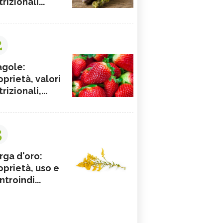
rizionali...
2
agole:
oprietà, valori
rizionali,...
3
rga d'oro:
oprietà, uso e
ntroindi...