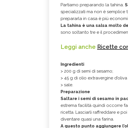
Partiamo preparando la tahina.
S
specializzati ma non è semplice
prepararla in casa è più econom
La tahina è una salsa molto 
sono soltanto tre e il procedime
Leggi anche
Ricette co
Ingredienti
> 200 g di semi di sesamo;
> 45 g di olio extravergine d’oliv
> sale.
Preparazione
Saltare i semi di sesamo in pa
estrema facilità quindi occorre f
ricetta. Lasciarli raffreddare e po
diventare quasi una farina.
A questo punto aggiungere l’oli