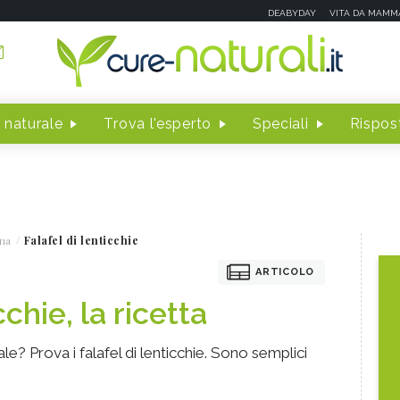
DEABYDAY
VITA DA MAMM
 naturale
Trova l'esperto
Speciali
Rispost
na
Falafel di lenticchie
ARTICOLO
cchie, la ricetta
le? Prova i falafel di lenticchie. Sono semplici