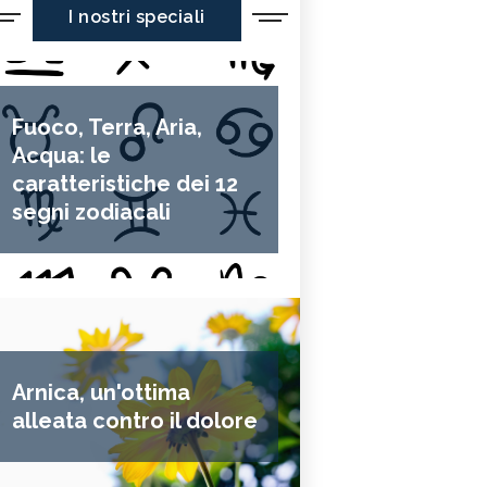
I nostri speciali
Fuoco, Terra, Aria,
Acqua: le
caratteristiche dei 12
segni zodiacali
Arnica, un'ottima
alleata contro il dolore