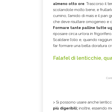
almeno otto ore
. Trascorso il 
scolandole molto bene, e frullarl
cumino, l’amido di mais e il pan
che deve risultare omogeneo e c
Formare tante palline tutte ug
riposare circa un’ora in frigorifero
Scaldare l’olio e, quando raggiung
far formare una bella doratura cr
Falafel di lenticchie, qu
Conti
> Si possono usare anche lenticc
più digeribili;
inoltre, essendo me