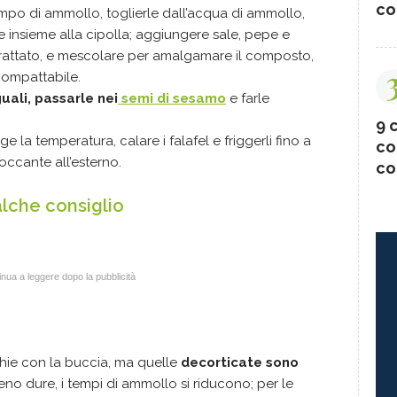
co
tempo di ammollo, toglierle dall’acqua di ammollo,
e insieme alla cipolla; aggiungere sale, pepe e
 grattato, e mescolare per amalgamare il composto,
ompattabile.
uali, passarle nei
semi di sesamo
e farle
.
9 c
e la temperatura, calare i falafel e friggerli fino a
co
occante all’esterno.
co
alche consiglio
nua a leggere dopo la pubblicità
hie con la buccia, ma quelle
decorticate sono
no dure, i tempi di ammollo si riducono; per le