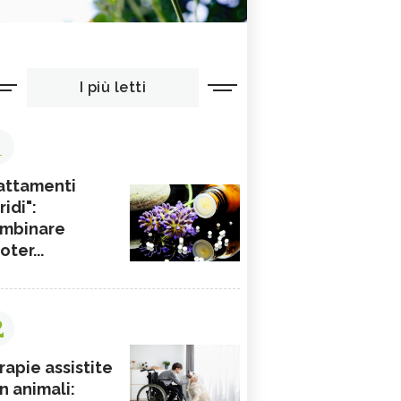
I più letti
1
attamenti
ridi":
mbinare
ioter...
2
rapie assistite
n animali: