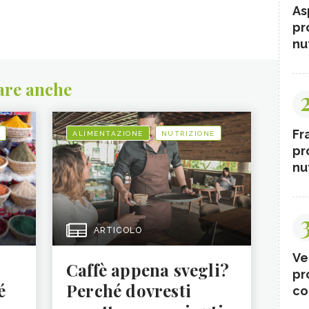
As
pr
nut
are anche
Fr
ALIMENTAZIONE
NUTRIZIONE
pr
nut
ARTICOLO
Ve
Caffè appena svegli?
pr
é
Perché dovresti
co