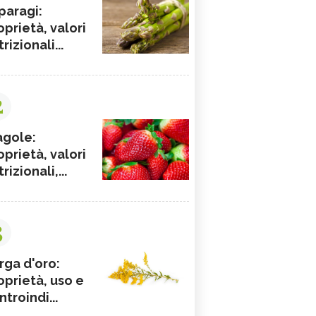
paragi:
oprietà, valori
rizionali...
2
agole:
oprietà, valori
rizionali,...
3
rga d'oro:
oprietà, uso e
ntroindi...