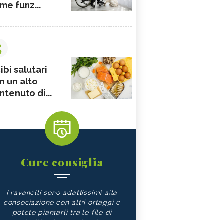
me funz...
3
ibi salutari
n un alto
ntenuto di...
Cure consiglia
I ravanelli sono adattissimi alla
consociazione con altri ortaggi e
potete piantarli tra le file di