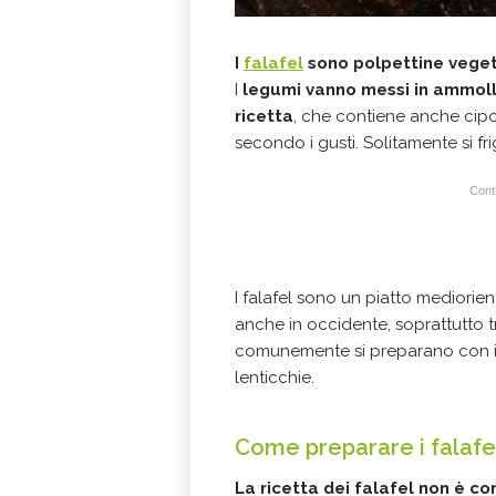
I
falafel
sono polpettine veget
I
legumi vanno messi in ammollo
ricetta
, che contiene anche cipo
secondo i gusti. Solitamente si f
Conti
I falafel sono un piatto mediori
anche in occidente, soprattutto 
comunemente si preparano con i c
lenticchie.
Come preparare i falafel
La ricetta dei falafel non è c