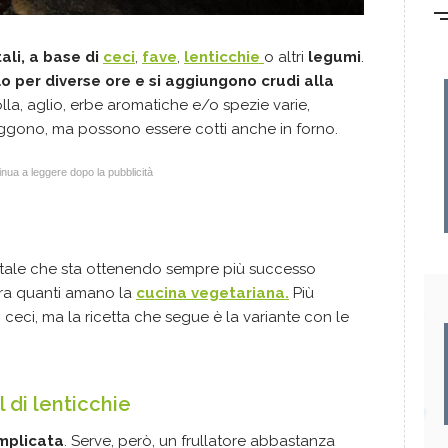
ali,
a base di
ceci
,
fave
,
lenticchie
o altri
legumi
.
 per diverse ore e si aggiungono crudi alla
lla, aglio, erbe aromatiche e/o spezie varie,
riggono, ma possono essere cotti anche in forno.
nua a leggere dopo la pubblicità
entale che sta ottenendo sempre più successo
tra quanti amano la
cucina vegetariana.
Più
eci, ma la ricetta che segue è la variante con le
 di lenticchie
omplicata
. Serve, però, un frullatore abbastanza