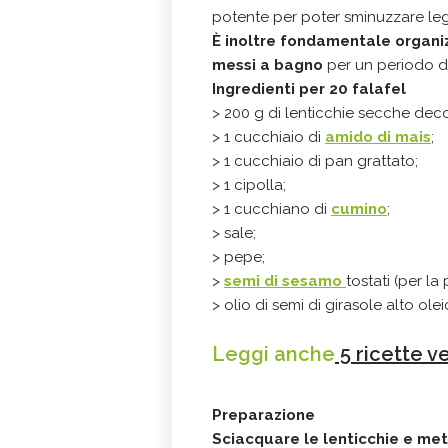
potente per poter sminuzzare leg
È inoltre fondamentale organiz
messi a bagno
per un periodo di
Ingredienti per 20 falafel
> 200 g di lenticchie secche deco
> 1 cucchiaio di
amido di mais
;
> 1 cucchiaio di pan grattato;
> 1 cipolla;
> 1 cucchiano di
cumino
;
> sale;
> pepe;
>
semi di sesamo
tostati (per la
> olio di semi di girasole alto olei
Leggi anche
5 ricette v
Preparazione
Sciacquare le lenticchie e me