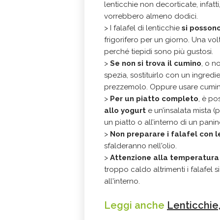
lenticchie non decorticate, infatt
vorrebbero almeno dodici.
> I falafel di lenticchie
si posson
frigorifero per un giorno. Una volt
perché tiepidi sono più gustosi.
>
Se non si trova il cumino
, o n
spezia, sostituirlo con un ingred
prezzemolo. Oppure usare cumin
>
Per un piatto completo
, è po
allo yogurt
e un’insalata mista (
un piatto o all’interno di un pani
>
Non preparare i falafel con 
sfalderanno nell'olio.
>
Attenzione alla temperatura d
troppo caldo altrimenti i falafel 
all'interno.
Leggi anche
Lenticchie,