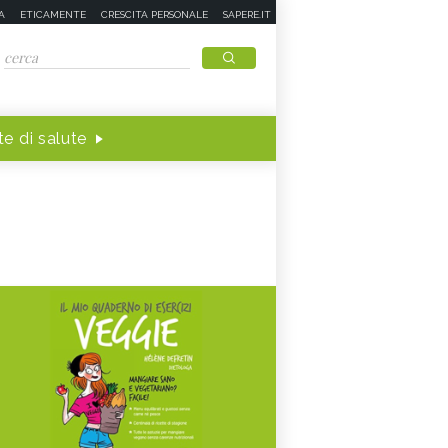
A
ETICAMENTE
CRESCITA PERSONALE
SAPERE.IT
e di salute