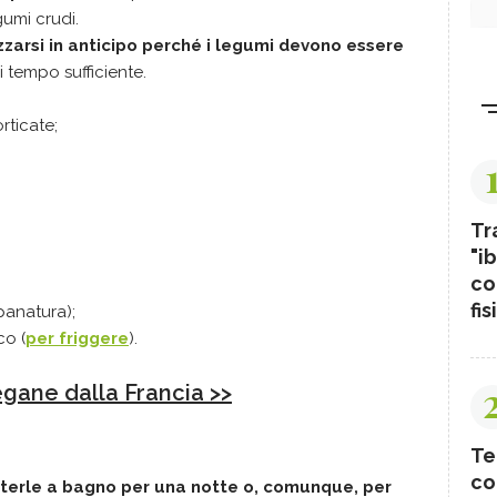
umi crudi.
zarsi in anticipo perché i legumi devono essere
 tempo sufficiente.
rticate;
Tr
"ib
co
fis
 panatura);
co (
per friggere
).
egane dalla Francia >>
Te
co
tterle a bagno per una notte o, comunque, per