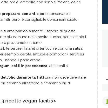
i, otto ore di ammollo non sono sufficienti, ce ne
o preparare con anticipo
e conservare in
a fritti, però, è consigliabile consumarli subito
on si ama particolarmente il sapore di questa
iente più comune nella nostra cucina, per esempio il
o e prezzemolo insieme.
ssibile servire i falafel di lenticchie con una
salsa
per esempio carota, lattuga e pomodori), serviti su
no, usando il pane arabo.
legumi cotti in precedenza
, altrimenti si
ell'olio durante la frittura
, non deve diventare
si bruceranno all'esterno e rimaranno crudi
 3 ricette vegan facili >>