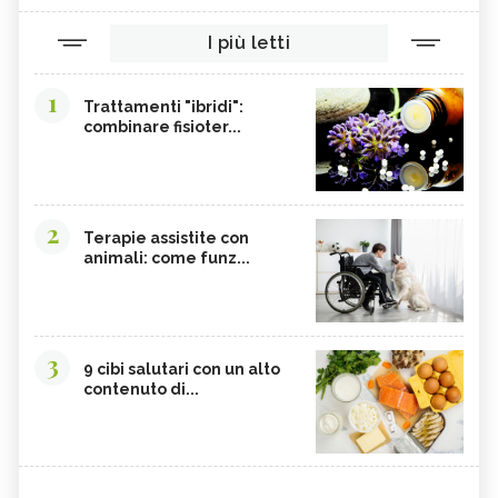
I più letti
1
Trattamenti "ibridi":
combinare fisioter...
2
Terapie assistite con
animali: come funz...
3
9 cibi salutari con un alto
contenuto di...