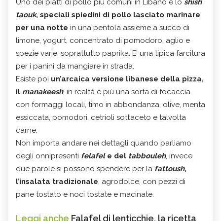
Uno dei piatti di pollo più comuni in Libano è lo
shish
taouk
, speciali spiedini di pollo lasciato marinare
per una notte
in una pentola assieme a succo di
limone, yogurt, concentrato di pomodoro, aglio e
spezie varie, soprattutto paprika. E’ una tipica farcitura
per i panini da mangiare in strada.
Esiste poi
un’arcaica versione libanese della pizza,
il
manakeesh
; in realtà è più una sorta di focaccia
con formaggi locali, timo in abbondanza, olive, menta
essiccata, pomodori, cetrioli sott’aceto e talvolta
carne.
Non importa andare nei dettagli quando parliamo
degli onnipresenti
felafel
e del
tabbouleh
, invece
due parole si possono spendere per la
fattoush
,
l’insalata tradizionale
, agrodolce, con pezzi di
pane tostato e noci tostate e macinate.
Leggi anche
Falafel di lenticchie, la ricetta