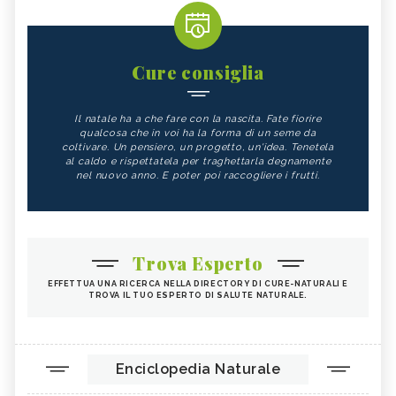
Cure consiglia
Il natale ha a che fare con la nascita. Fate fiorire
qualcosa che in voi ha la forma di un seme da
coltivare. Un pensiero, un progetto, un'idea. Tenetela
al caldo e rispettatela per traghettarla degnamente
nel nuovo anno. E poter poi raccogliere i frutti.
Trova Esperto
EFFETTUA UNA RICERCA NELLA DIRECTORY DI CURE-NATURALI E
TROVA IL TUO ESPERTO DI SALUTE NATURALE.
Enciclopedia Naturale