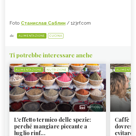
Foto
Станислав Саблин
/ 123rf.com
da:
ALIMENTAZIONE
CUCINA
Ti potrebbe interessare anche
ALIMENTAZIONE
NUTRIZIONE
ALIMENTAZ
ARTICOLO
L'effetto termico delle spezie:
Caffè a
perché mangiare piccante a
dovresti
luglio rinf...
evitare i