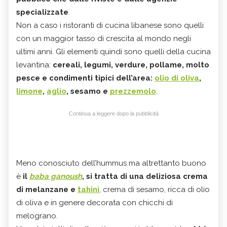
specializzate
.
Non a caso i ristoranti di cucina libanese sono quelli
con un maggior tasso di crescita al mondo negli
ultimi anni. Gli elementi quindi sono quelli della cucina
levantina:
cereali, legumi, verdure, pollame, molto
pesce e condimenti tipici dell’area:
olio di oliva
,
limone
,
aglio
, sesamo e
prezzemolo
.
Continua a leggere dopo la pubblicità
Meno conosciuto dell’hummus ma altrettanto buono
è
il
baba ganoush
, si tratta di una deliziosa crema
di melanzane e
tahini
, crema di sesamo, ricca di olio
di oliva e in genere decorata con chicchi di
melograno.