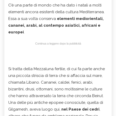
C’è una parte di mondo che ha dato i natali a molti
elementi ancora esistenti della cultura Mediterranea.
Essa a sua volta conserva
elementi mediorientali,
cananei, arabi, al contempo asiatici, africani e
europei
.
Continua a leggere dopo la pubblicità
Si tratta della Mezzaluna fertile, di cui fa parte anche
una piccola striscia di terra che si affaccia sul mare,
chiamata Libano. Cananei, caldei, fenici, arabi,
bizantini, drusi, ottomani, sono moltissime le culture
che hanno attraversato la terra che circonda Beirut.
Una delle più antiche epopee conosciute, quella di
Gilgamesh, aveva luogo qui,
nel Paese dei cedri
,
albero che funge da emblema nazionale. Per via