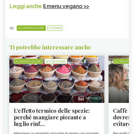
Leggi anche
Il menu vegano >>
da:
ALIMENTAZIONE
CUCINA
Ti potrebbe interessare anche
ALIMENTAZIONE
NUTRIZIONE
ALIMENTAZ
ARTICOLO
L'effetto termico delle spezie:
Caffè a
perché mangiare piccante a
dovresti
luglio rinf...
evitare i
Mangiare un alimento piccante durante una giornata
Per molti il c