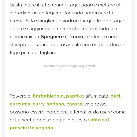
Basta tritare il tutto (tranne l’agar agar) e mettere gli
ingredienti in un tegame, facendo addensare la
crema. Si fa sciogliere quindi nell’acqua fredda l’agar
agar e si aggiunge al composto, mescolando per
cinque minuti.
Spegnere il fuoco
, mettere in uno
stampo e lasciare addensare almeno un paio d’ore in
frigo prima di tagliare.
Continua a leggere dopo la pubblicità
Polvere di
barbabietola
,
paprika
affumicata,
ceci,
curcuma
,
curry,
sedano
,
carote
, vino rosso,
possono essere ingredienti alternativi, da usare come
nella ricetta ben spiegata in questo
video sul
prosciutto vegano
.