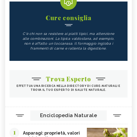
Cure consiglia
C'è chi non sa resistere ai piatti tipici, ma attenzione
alle combinazioni. La tipica valdostana, ad esempio,
non è affatto un toccanasa. Il formaggio ingloba i
frammenti di carne e rallenta la digestione.
Trova Esperto
EFFETTUA UNA RICERCA NELLA DIRECTORY DI CURE-NATURALI E
TROVA IL TUO ESPERTO DI SALUTE NATURALE.
Enciclopedia Naturale
1
Asparagi: proprietà, valori