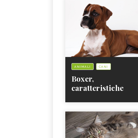
ANIMALI
CANI
Boxer,
caratteristiche