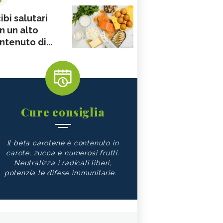
ibi salutari
n un alto
ntenuto di...
Cure consiglia
Il beta carotene è contenuto in
carote, zucca e numerosi frutti.
Neutralizza i radicali liberi,
potenzia le difese immunitarie.