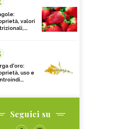
2
agole:
oprietà, valori
rizionali,...
3
rga d'oro:
oprietà, uso e
ntroindi...
Seguici su