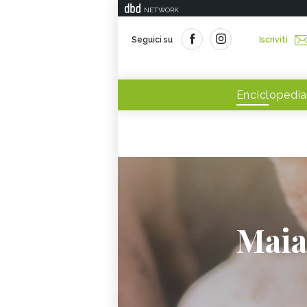
NETWORK
Seguici su
Iscriviti
Enciclopedia
Maial