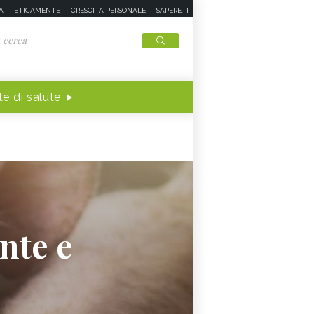
A
ETICAMENTE
CRESCITA PERSONALE
SAPERE.IT
e di salute
ente e