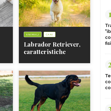
Tr
"ib
ANIMALI
CANI
co
Labrador Retriever,
fis
caratteristiche
Te
co
co