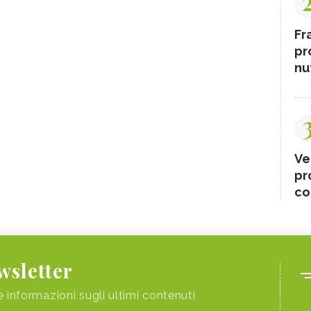
Fr
pr
nut
Ve
pr
co
ewsletter
e informazioni sugli ultimi contenuti