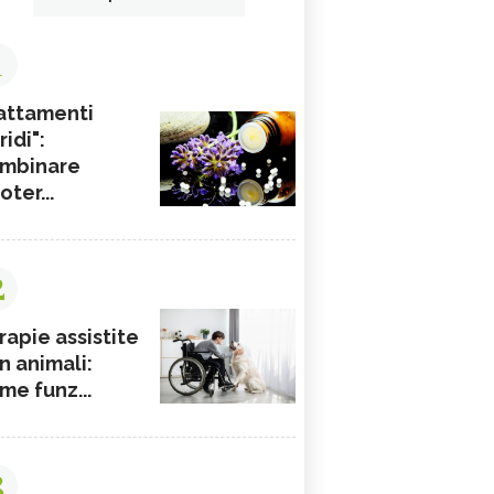
1
attamenti
ridi":
mbinare
ioter...
2
rapie assistite
n animali:
me funz...
3