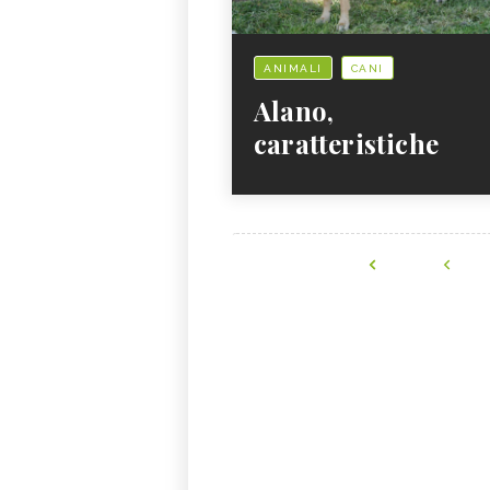
ANIMALI
CANI
Alano,
caratteristiche