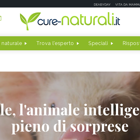
DEABYDAY
VITA DA MAMM
 naturale
Trova l'esperto
Speciali
Rispost
e, l'animale intellig
pieno di sorprese