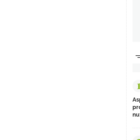
As
pr
nut