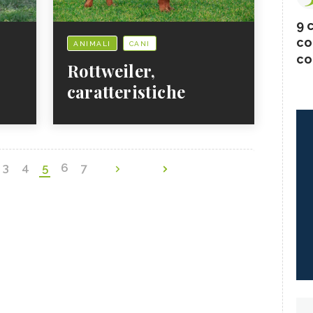
9 c
co
ANIMALI
CANI
co
Rottweiler,
caratteristiche
3
4
5
6
7