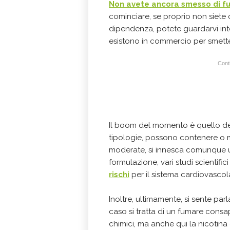
Non avete ancora smesso di f
cominciare, se proprio non siete c
dipendenza, potete guardarvi into
esistono in commercio per smette
Conti
Il boom del momento è quello d
tipologie, possono contenere o m
moderate, si innesca comunque 
formulazione, vari studi scientific
rischi
per il sistema cardiovasco
Inoltre, ultimamente, si sente parl
caso si tratta di un fumare consape
chimici, ma anche qui la nicotina 