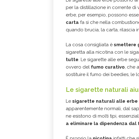
Le sigarette alle erbe possono 
per la distillazione in corrente di
erbe, per esempio, possono essere
carta
fa sì che nella combustion
quando brucia, la carta, rilascia
La cosa consigliata è
smettere 
sigaretta alla nicotina con le siga
tutte
. Le sigarette alle erbe se
ovvero del
fumo curativo
, che 
sostituire il fumo dei beedies, le l
Le sigarette naturali a
Le
sigarette naturali alle erbe
apparentemente normali, dal sap
ne esistono di molti tipi, essenzial
a eliminare la dipendenza dal
È proprio la
nicotina
infatti che s