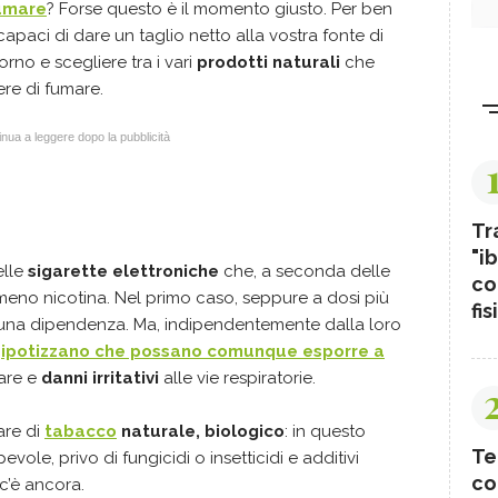
umare
? Forse questo è il momento giusto. Per ben
apaci di dare un taglio netto alla vostra fonte di
rno e scegliere tra i vari
prodotti naturali
che
re di fumare.
nua a leggere dopo la pubblicità
Tr
"ib
elle
sigarette elettroniche
che, a seconda delle
co
eno nicotina. Nel primo caso, seppure a dosi più
fis
una dipendenza. Ma, indipendentemente dalla loro
i
ipotizzano che possano comunque
esporre a
lare e
danni irritativi
alle vie respiratorie.
are di
tabacco
naturale, biologico
: in questo
Te
vole, privo di fungicidi o insetticidi e additivi
co
c’è ancora.