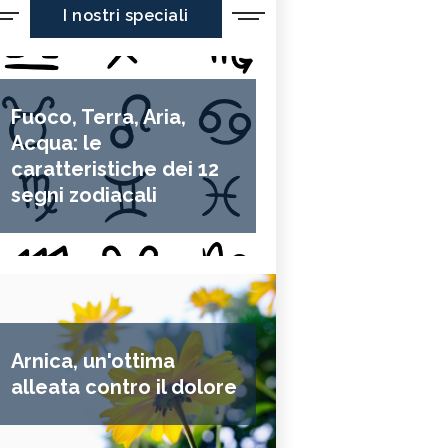
I nostri speciali
Fuoco, Terra, Aria,
Acqua: le
caratteristiche dei 12
segni zodiacali
Arnica, un'ottima
alleata contro il dolore