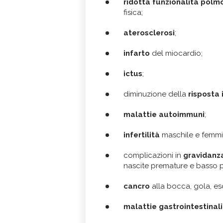
ridotta funzionalità polm
fisica;
aterosclerosi
;
infarto
del miocardio;
ictus
;
diminuzione della
risposta
malattie autoimmuni
;
infertilità
maschile e femmin
complicazioni in
gravidanz
nascite premature e basso p
cancro
alla bocca, gola, e
malattie gastrointestinali