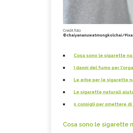
Credit foto
©chaiyananuwatmongkolchai/Pixa
Cosa sono le sigarette na
I danni del fumo per l'or
Le erbe per le sigarette n
Le sigarette naturali aiu
5 consigli per smettere d
Cosa sono le sigarette n