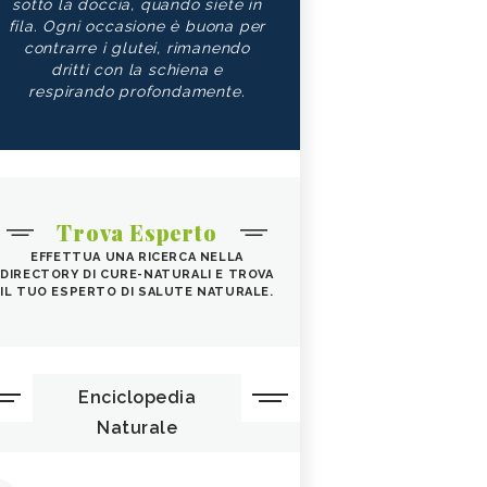
sotto la doccia, quando siete in
fila. Ogni occasione è buona per
contrarre i glutei, rimanendo
dritti con la schiena e
respirando profondamente.
Trova Esperto
EFFETTUA UNA RICERCA NELLA
DIRECTORY DI CURE-NATURALI E TROVA
IL TUO ESPERTO DI SALUTE NATURALE.
Enciclopedia
Naturale