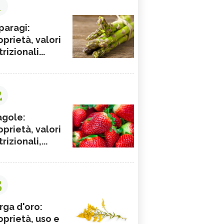
1
paragi:
oprietà, valori
rizionali...
2
agole:
oprietà, valori
rizionali,...
3
rga d'oro:
oprietà, uso e