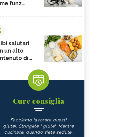
me funz...
3
ibi salutari
n un alto
ntenuto di...
Cure consiglia
Facciamo lavorare questi
glutei. Stringete i glutei. Mentre
cucinate, quando siete sedute,