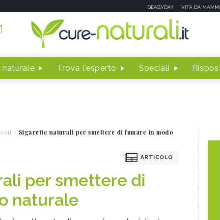
DEABYDAY
VITA DA MAMM
 naturale
Trova l'esperto
Speciali
Rispost
reen
Sigarette naturali per smettere di fumare in modo
ARTICOLO
ali per smettere di
o naturale