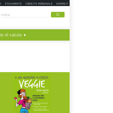
A
ETICAMENTE
CRESCITA PERSONALE
SAPERE.IT
e di salute