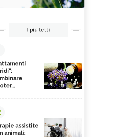
I più letti
1
attamenti
ridi":
mbinare
ioter...
2
rapie assistite
n animali: