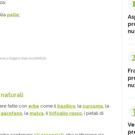
za;
lla
pelle
;
As
pr
nut
nua a leggere dopo la pubblicità
Fr
pr
nut
 naturali
sere fatte con
erbe
come il
basilico
, la
curcuma
, la
i garofano
, la
malva
, il
trifoglio rosso
, i petali di
Ve
pr