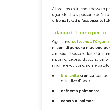
Allora cosa si intende davvero pe
sigarette che si possono defini
erbe naturali e l’assenza totale
I danni del fumo per l’o
Ogni anno,
sottolinea l’Organi
milioni di persone muoiono p
a medio e basso reddito. Un nume
milioni di decessi dovuti al fumo p
innumerevoli condizioni e patolog
bronchite
cronica
, con po
ostruttiva (Bpco);
enfisema polmonare
;
cancro ai polmoni
;