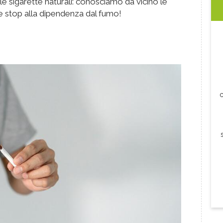
 sigarette naturali: conosciamo da vicino le
e stop alla dipendenza dal fumo!
c