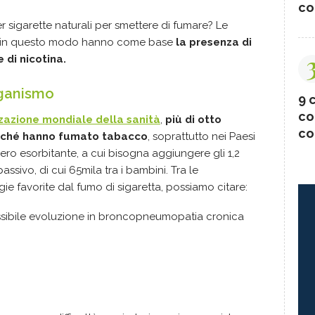
co
r sigarette naturali per smettere di fumare? Le
re in questo modo hanno come base
la presenza di
 di nicotina.
rganismo
9 c
co
zzazione mondiale della sanità
,
più di otto
co
erché hanno fumato tabacco
, soprattutto nei Paesi
ro esorbitante, a cui bisogna aggiungere gli 1,2
assivo, di cui 65mila tra i bambini. Tra le
ie favorite dal fumo di sigaretta, possiamo citare:
ssibile evoluzione in broncopneumopatia cronica