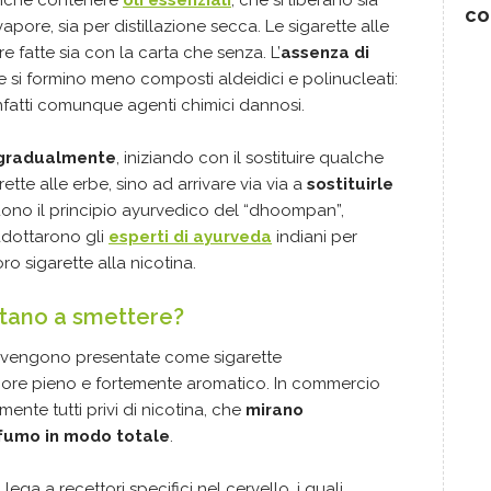
anche contenere
oli essenziali
, che si liberano sia
co
 vapore, sia per distillazione secca. Le sigarette alle
 fatte sia con la carta che senza. L’
assenza di
e si formino meno composti aldeidici e polinucleati:
 infatti comunque agenti chimici dannosi.
gradualmente
, iniziando con il sostituire qualche
rette alle erbe, sino ad arrivare via via a
sostituirle
guono il principio ayurvedico del “dhoompan”,
adottarono gli
esperti di ayurveda
indiani per
oro sigarette alla nicotina.
iutano a smettere?
vengono presentate come sigarette
ore pieno e fortemente aromatico. In commercio
mente tutti privi di nicotina, che
mirano
 fumo in modo totale
.
i lega a recettori specifici nel cervello, i quali