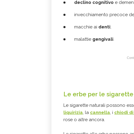
declino cognitivo
e demen
invecchiamento precoce de
macchie ai
denti
;
malattie
gengivali
.
Conti
Le erbe per le sigarette
Le sigarette naturali possono es
liquirizia
, la
cannella
, i
chiodi d
rose o altre ancora.