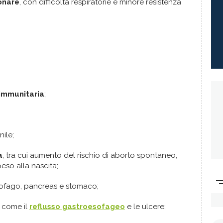
onare
, con difficoltà respiratorie e minore resistenza
 immunitaria
;
ile;
a
, tra cui aumento del rischio di aborto spontaneo,
eso alla nascita;
sofago, pancreas e stomaco;
come il
reflusso gastroesofageo
e le ulcere;