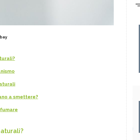
bay
turali?
ganismo
aturali
tano a smettere?
i fumare
aturali?