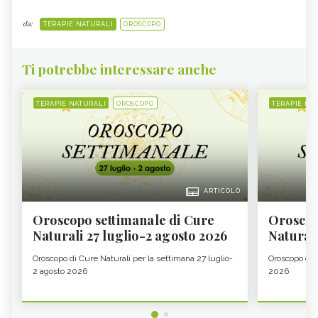
da:
TERAPIE NATURALI
OROSCOPO
Ti potrebbe interessare anche
TERAPIE NATURALI
OROSCOPO
TERAPIE NA
ARTICOLO
Oroscopo settimanale di Cure
Oroscop
Naturali 27 luglio-2 agosto 2026
Natural
Oroscopo di Cure Naturali per la settimana 27 luglio-
Oroscopo di 
2 agosto 2026
2026