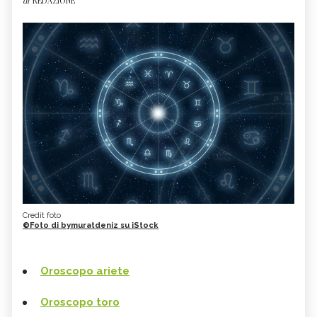
di
REDAZIONE
Credit foto
©Foto di bymuratdeniz su iStock
Oroscopo ariete
Oroscopo toro