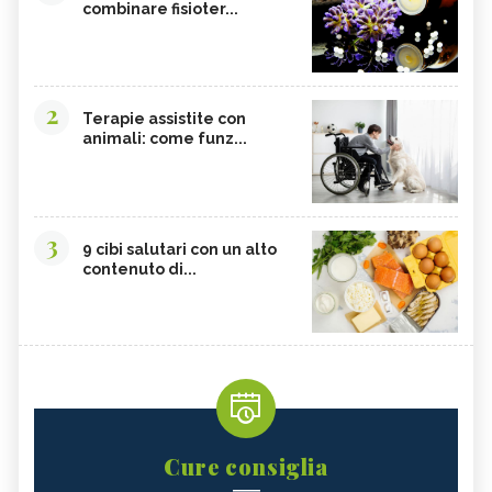
combinare fisioter...
2
Terapie assistite con
animali: come funz...
3
9 cibi salutari con un alto
contenuto di...
Cure consiglia