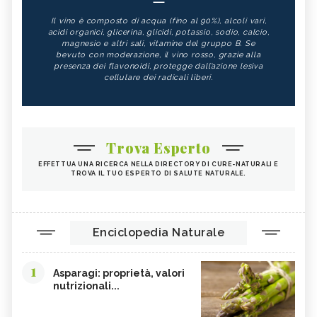
Il vino è composto di acqua (fino al 90%), alcoli vari,
acidi organici, glicerina, glicidi, potassio, sodio, calcio,
magnesio e altri sali, vitamine del gruppo B. Se
bevuto con moderazione, il vino rosso, grazie alla
presenza dei flavonoidi, protegge dall’azione lesiva
cellulare dei radicali liberi.
Trova Esperto
EFFETTUA UNA RICERCA NELLA DIRECTORY DI CURE-NATURALI E
TROVA IL TUO ESPERTO DI SALUTE NATURALE.
Enciclopedia Naturale
1
Asparagi: proprietà, valori
nutrizionali...