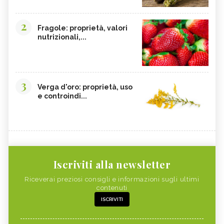
2
Fragole: proprietà, valori
nutrizionali,...
3
Verga d'oro: proprietà, uso
e controindi...
Iscriviti alla newsletter
Riceverai preziosi consigli e informazioni sugli ultimi
contenuti
ISCRIVITI