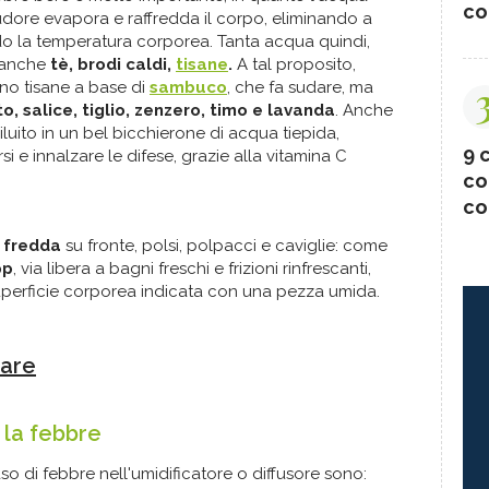
co
 sudore evapora e raffredda il corpo, eliminando a
do la temperatura corporea. Tanta acqua quindi,
a anche
tè, brodi caldi,
tisane
.
A tal proposito,
ano tisane a base di
sambuco
, che fa sudare, ma
, salice, tiglio, zenzero, timo e lavanda
. Anche
iluito in un bel bicchierone di acqua tiepida,
9 c
si e innalzare le difese, grazie alla vitamina C
co
co
 fredda
su fronte, polsi, polpacci e caviglie: come
pp
, via libera a bagni freschi e frizioni rinfrescanti,
superficie corporea indicata con una pezza umida.
fare
 la febbre
o di febbre nell'umidificatore o diffusore sono: