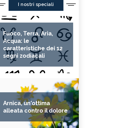
I nostri speciali
Fuoco, Terra, Aria,
Acqua: le
caratteristiche dei 12
segni zodiacali
Arnica, un'ottima
alleata contro il dolore