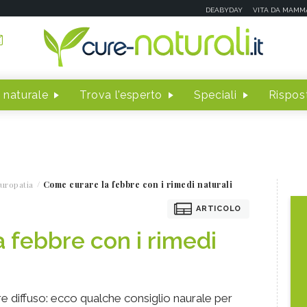
DEABYDAY
VITA DA MAMM
 naturale
Trova l'esperto
Speciali
Rispost
uropatia
Come curare la febbre con i rimedi naturali
ARTICOLO
 febbre con i rimedi
 diffuso: ecco qualche consiglio naurale per