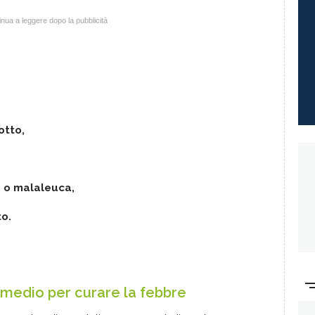
nua a leggere dopo la pubblicità
otto,
e o malaleuca,
to.
medio per curare la febbre