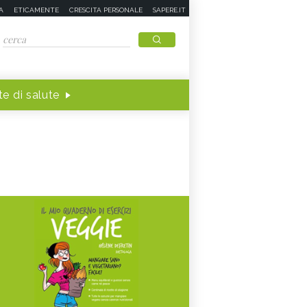
A
ETICAMENTE
CRESCITA PERSONALE
SAPERE.IT
e di salute