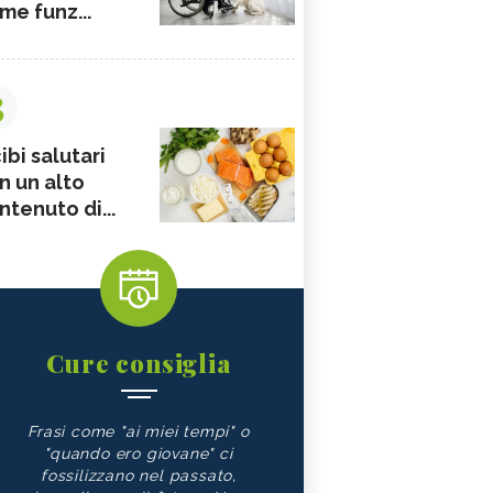
me funz...
3
ibi salutari
n un alto
ntenuto di...
Cure consiglia
Frasi come "ai miei tempi" o
"quando ero giovane" ci
fossilizzano nel passato,