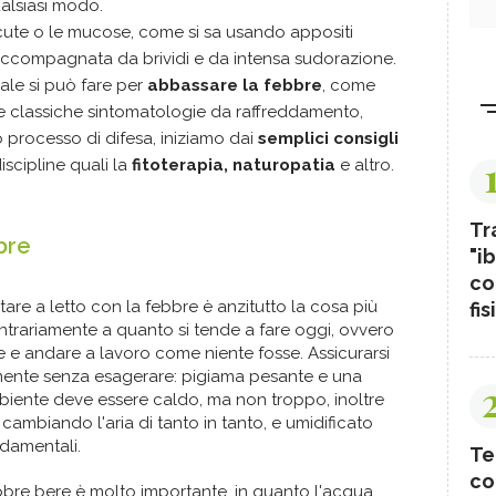
ualsiasi modo.
 cute o le mucose, come si sa usando appositi
accompagnata da brividi e da intensa sudorazione.
rale si può fare per
abbassare la febbre
, come
e classiche sintomatologie da raffreddamento,
o processo di difesa, iniziamo dai
semplici consigli
iscipline quali la
fitoterapia, naturopatia
e altro.
Tr
bre
"ib
co
Stare a letto con la febbre è anzitutto la cosa più
fis
ntrariamente a quanto si tende a fare oggi, ovvero
e e andare a lavoro come niente fosse. Assicurarsi
amente senza esagerare: pigiama pesante e una
biente deve essere caldo, ma non troppo, inoltre
cambiando l'aria di tanto in tanto, e umidificato
ndamentali.
Te
co
ebbre bere è molto importante, in quanto l'acqua