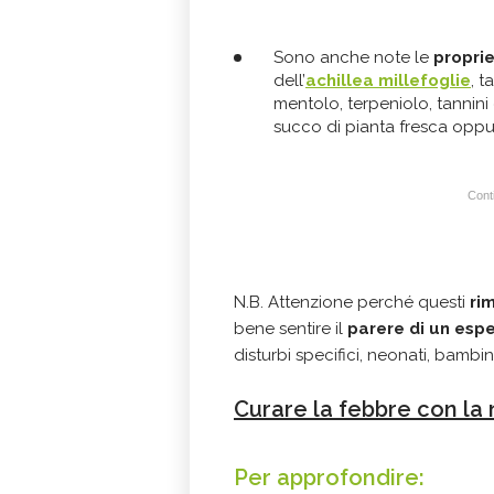
Sono anche note le
propri
dell’
achillea millefoglie
, t
mentolo, terpeniolo, tannini
succo di pianta fresca oppu
Conti
N.B. Attenzione perché questi
rim
bene sentire il
parere di un esp
disturbi specifici, neonati, bambi
Curare la febbre con la
Per approfondire: