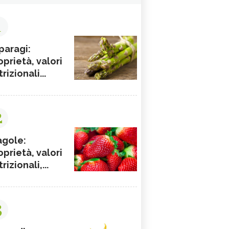
1
paragi:
oprietà, valori
rizionali...
2
agole:
oprietà, valori
rizionali,...
3