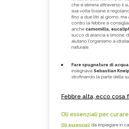
che si elimina attraverso il
sua volta tossine e regolan
fino a due litri al giorno, m
contro la febbre si consigli
anche
camomilla, eucalipto
succo di arancia e limone, d
aiutano l'organismo a idratar
naturale.
Fare spugnature di acqua
insegnava
Sebastian Knei
strofinando la parte della 
Febbre alta, ecco cosa 
Oli essenziali per curare
Oli essenziali
da impiegare in cas