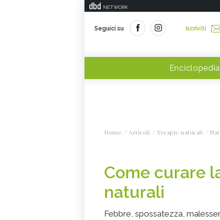
NETWORK
Seguici su
Iscriviti
Enciclopedia
Home
Articoli
Terapie naturali
Nat
Come curare la
naturali
Febbre, spossatezza, malessere