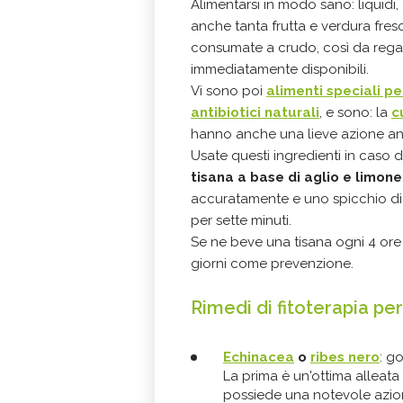
Alimentarsi in modo sano: liquid
anche tanta frutta e verdura fres
consumate a crudo, così da regal
immediatamente disponibili.
Vi sono poi
alimenti speciali pe
antibiotici naturali
, e sono: la
c
hanno anche una lieve azione ane
Usate questi ingredienti in caso 
tisana a base di aglio e limone
accuratamente e uno spicchio di a
per sette minuti.
Se ne beve una tisana ogni 4 ore
giorni come prevenzione.
Rimedi di fitoterapia pe
Echinacea
o
ribes nero
: g
La prima è un'ottima alleata
possiede una notevole azio