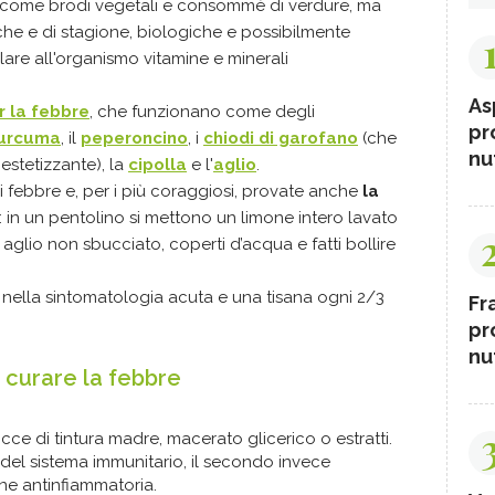
i, come brodi vegetali e consommè di verdure, ma
che e di stagione, biologiche e possibilmente
are all'organismo vitamine e minerali
As
r la febbre
, che funzionano come degli
pr
urcuma
, il
peperoncino
, i
chiodi di garofano
(che
nut
stetizzante), la
cipolla
e l'
aglio
.
di febbre e, per i più coraggiosi, provate anche
la
: in un pentolino si mettono un limone intero lavato
glio non sbucciato, coperti d’acqua e fatti bollire
 nella sintomatologia acuta e una tisana ogni 2/3
Fr
pr
nut
r curare la febbre
occe di tintura madre, macerato glicerico o estratti.
 del sistema immunitario, il secondo invece
ne antinfiammatoria.