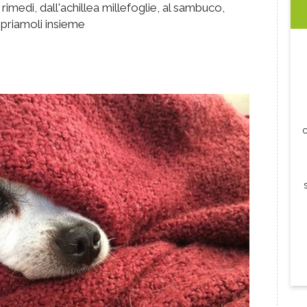
rimedi, dall'achillea millefoglie, al sambuco,
opriamoli insieme
c