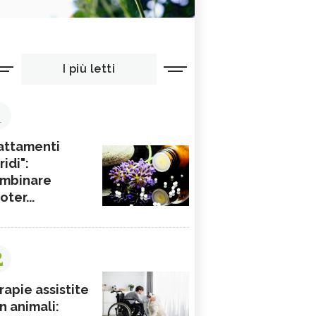
I più letti
1
attamenti
ridi":
mbinare
ioter...
2
rapie assistite
n animali: