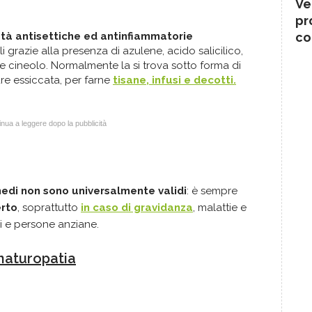
Ve
pr
co
età antisettiche ed antinfiammatorie
ali grazie alla presenza di azulene, acido salicilico,
 e cineolo. Normalmente la si trova sotto forma di
re essiccata, per farne
tisane, infusi e decotti.
nua a leggere dopo la pubblicità
edi non sono universalmente validi
: è sempre
erto
, soprattutto
in caso di gravidanza
, malattie e
ni e persone anziane.
 naturopatia