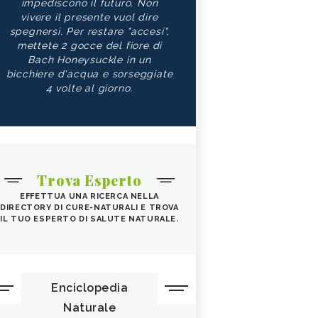
impediscono il futuro. Non
vivere il presente vuol dire
spegnersi. Per restare "accesi",
mettete 2 gocce del fiore di
Bach Honeysuckle in un
bicchiere d'acqua e sorseggiate
4 volte al giorno.
Trova Esperto
EFFETTUA UNA RICERCA NELLA
DIRECTORY DI CURE-NATURALI E TROVA
IL TUO ESPERTO DI SALUTE NATURALE.
Enciclopedia
Naturale