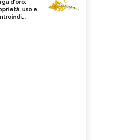
rga d'oro:
oprietà, uso e
ntroindi...