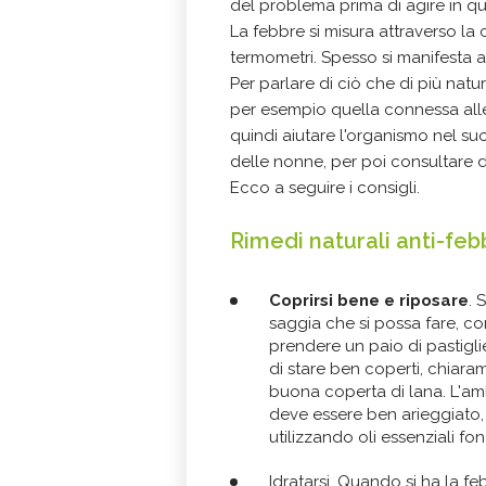
del problema prima di agire in q
La febbre si misura attraverso la
termometri. Spesso si manifesta 
Per parlare di ciò che di più natu
per esempio quella connessa all
quindi aiutare l'organismo nel su
delle nonne, per poi consultare d
Ecco a seguire i consigli.
Rimedi naturali anti-feb
Coprirsi bene e riposare
. 
saggia che si possa fare, co
prendere un paio di pastigli
di stare ben coperti, chiar
buona coperta di lana. L'am
deve essere ben arieggiato, 
utilizzando oli essenziali fo
Idratarsi. Quando si ha la f