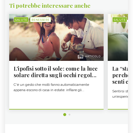
Ti potrebbe interessare anche
SALUTE
BENESSERE
SALUTE
B
ARTICOLO
L'ipofisi sotto il sole: come la luce
La “sta
solare diretta sugli occhi regol...
perché i
senti es.
C'è un gesto che molti fanno automaticamente
appena escono di casa in estate: infilare gli...
Sentirsi stan
un’esperienz