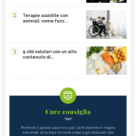
2
Terapie assistite con
animali: come funz...
3
9 cibi salutari con un alto
contenuto di...
Cure consiglia
Preferite il pesce azzurro e più carni bianche e magre,
cercando di evitare le carni rosse e gli insaccati che