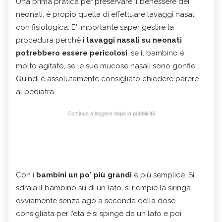
Una prima pratica per preservare il benessere dei
neonati, è propio quella di effettuare lavaggi nasali
con fisiologica. E' importante saper gestire la
procedura perchè
i lavaggi nasali su neonati
potrebbero essere pericolosi
, se il bambino è
molto agitato, se le sue mucose nasali sono gonfie.
Quindi è assolutamente consigliato chiedere parere
al pediatra.
Continua a leggere dopo la pubblicità
Con i
bambini un po' più grandi
è più semplice. Si
sdraia il bambino su di un lato, si riempie la siringa
ovviamente senza ago a seconda della dose
consigliata per l’età e si spinge da un lato e poi