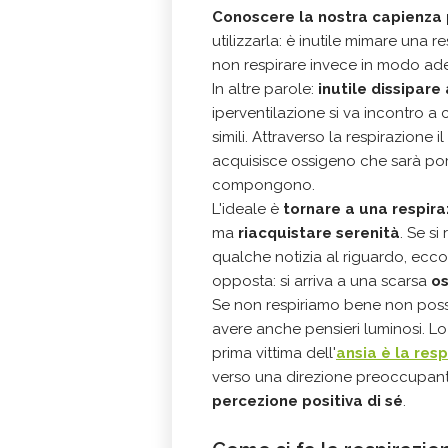
Conoscere la nostra capienza
utilizzarla: è inutile mimare una r
non respirare invece in modo ad
In altre parole:
inutile dissipare
iperventilazione si va incontro a c
simili. Attraverso la respirazione 
acquisisce ossigeno che sarà porta
compongono.
L'ideale è
tornare a una respira
ma
riacquistare serenità
. Se si
qualche notizia al riguardo, ecc
opposta: si arriva a una scarsa
os
Se non respiriamo bene non possia
avere anche pensieri luminosi. Lo
prima vittima dell'
ansia è la res
verso una direzione preoccupante,
percezione positiva di sé
.