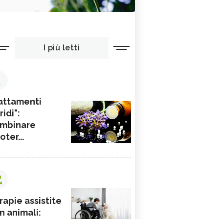
I più letti
1
attamenti
ridi":
mbinare
ioter...
2
rapie assistite
n animali: