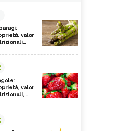
1
paragi:
oprietà, valori
rizionali...
2
agole:
oprietà, valori
rizionali,...
3