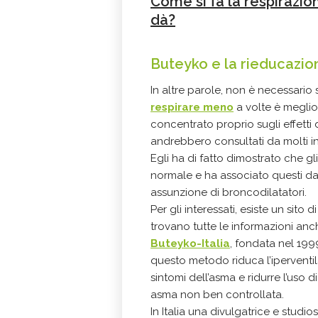
Come si fa la respirazio
dà?
Buteyko e la rieducazio
In altre parole, non è necessario 
respirare meno
a volte è meglio.
concentrato proprio sugli effetti 
andrebbero consultati da molti in
Egli ha di fatto dimostrato che gl
normale e ha associato questi dati
assunzione di broncodilatatori.
Per gli interessati, esiste un sito 
trovano tutte le informazioni anch
Buteyko-Italia
, fondata nel 19
questo metodo riduca l’iperventila
sintomi dell’asma e ridurre l’uso d
asma non ben controllata.
In Italia una divulgatrice e stud