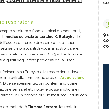
ne postero laterale e quali benefici
co
ne respiratoria
sempre respirare a fondo, a pieni polmoni, anzi,
9 c
 Il
medico scienziato ucraino K. Buteyko
si è
co
dell'eccesso cronico di respiro e i suoi studi
co
segnanti e praticanti di yoga, a nostro parere.
i ammalati cronici respirano 2 o 3 volte di più del
 a quelli degli effetti provocati dalla lunga
di riferimento su Buteyko e la respirazione, dove si
e inerenti alla formazione presso l'
Associazione
99. Diverse sperimentazioni confermano come
zione senza effetti nocivi e possa migliorare i
i farmaci in un periodo di 6-12 mesi negli adulti con
iosa del metodo è
Fiamma Ferraro
, laureata in