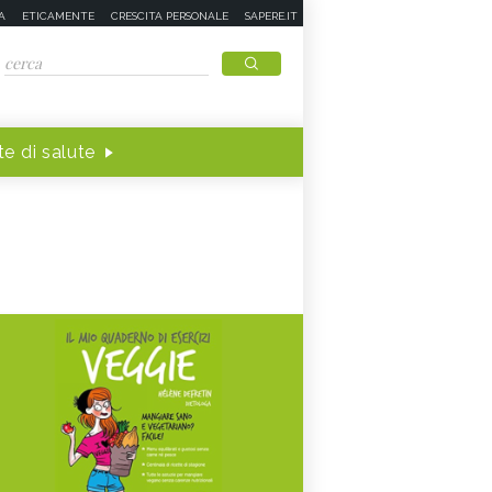
A
ETICAMENTE
CRESCITA PERSONALE
SAPERE.IT
e di salute