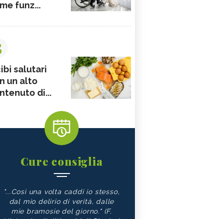
me funz...
3
ibi salutari
n un alto
ntenuto di...
Cure consiglia
"...Così una volta caddi io stesso,
dal mio delirio di verità, dalle
mie bramosie del giorno." (F.