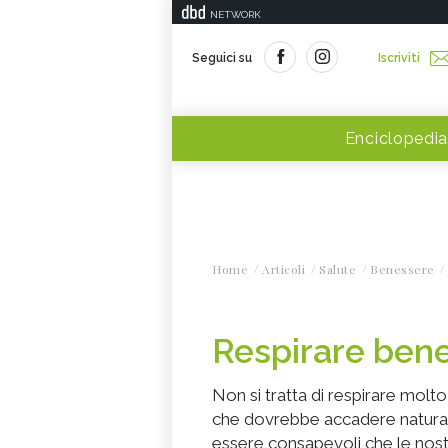
NETWORK
Seguici su
Iscriviti
Enciclopedia
Home
Articoli
Salute
Benessere
Respirare ben
Non si tratta di respirare molto 
che dovrebbe accadere naturalm
essere consapevoli che le nos