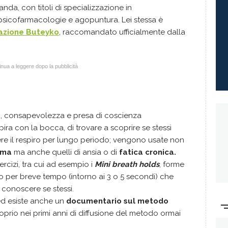
nda, con titoli di specializzazione in
psicofarmacologie e agopuntura. Lei stessa è
razione Buteyko
, raccomandato ufficialmente dalla
nua a leggere dopo la pubblicità
io, consapevolezza e presa di coscienza
ira con la bocca, di trovare a scoprire se stessi
enere il respiro per lungo periodo; vengono usate non
asma
ma anche quelli di ansia o di
fatica cronica.
rcizi, tra cui ad esempio i
Mini breath holds
, forme
iro per breve tempo (intorno ai 3 o 5 secondi) che
 conoscere se stessi.
 ed esiste anche un
documentario sul metodo
oprio nei primi anni di diffusione del metodo ormai