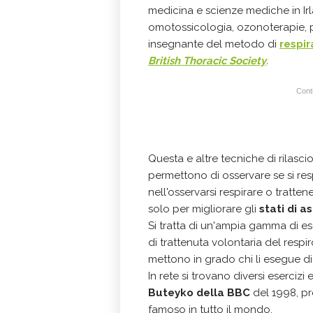
medicina e scienze mediche in Irla
omotossicologia, ozonoterapie, 
insegnante del metodo di
respi
British Thoracic Society
.
Conti
Questa e altre tecniche di rilasc
permettono di osservare se si resp
nell'osservarsi respirare o tratt
solo per migliorare gli
stati di 
Si tratta di un'ampia gamma di ese
di trattenuta volontaria del resp
mettono in grado chi li esegue di
In rete si trovano diversi esercizi
Buteyko della BBC
del 1998, pr
famoso in tutto il mondo.