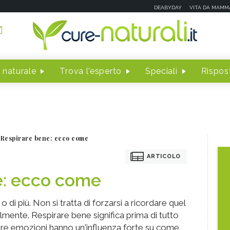
DEABYDAY
VITA DA MAMM
 naturale
Trova l'esperto
Speciali
Rispost
Respirare bene: ecco come
ARTICOLO
e: ecco come
o di più. Non si tratta di forzarsi a ricordare quel
ente. Respirare bene significa prima di tutto
tre emozioni hanno un'influenza forte su come