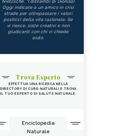
Nietzsche, "I ditirambi di Dioniso)
Oggi indicate a un amico in crisi
strade per oltrepassare i valori
posticci della vita razionale. Se
vi riesce, siate creativi e non
giudicanti con chi vi chiede
aiuto.
Trova Esperto
EFFETTUA UNA RICERCA NELLA
DIRECTORY DI CURE-NATURALI E TROVA
IL TUO ESPERTO DI SALUTE NATURALE.
Enciclopedia
Naturale