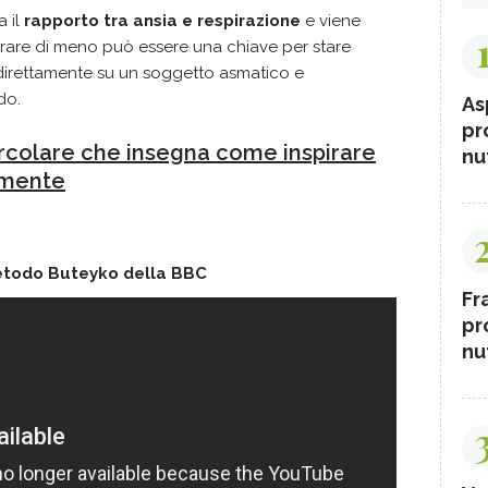
a il
rapporto tra ansia e respirazione
e viene
rare di meno può essere una chiave per stare
 direttamente su un soggetto asmatico e
do.
As
pr
circolare che insegna come inspirare
nut
lmente
etodo
Buteyko della BBC
Fr
pr
nut