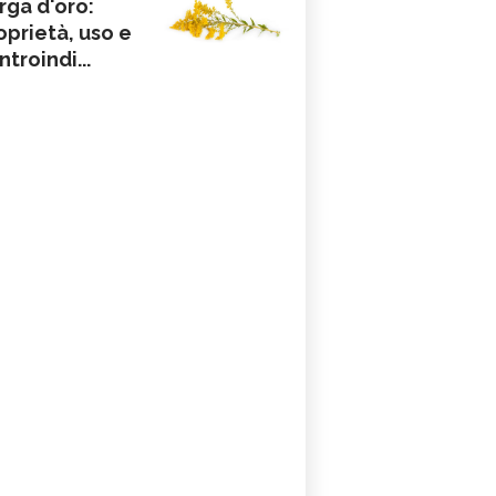
rga d'oro:
oprietà, uso e
ntroindi...