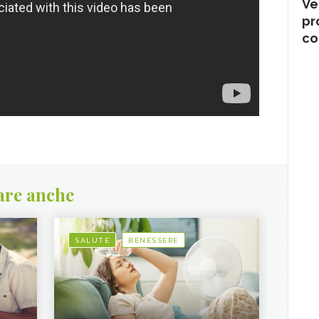
Ve
pr
co
are anche
SALUTE
BENESSERE