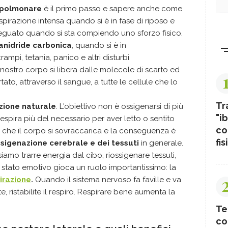
 polmonare
è il primo passo e sapere anche come
espirazione intensa quando si è in fase di riposo e
eguato quando si sta compiendo uno sforzo fisico.
 anidride carbonica
, quando si è in
rampi, tetania, panico e altri disturbi
il nostro corpo si libera dalle molecole di scarto ed
to, attraverso il sangue, a tutte le cellule che lo
Tr
zione naturale
. L'obiettivo non è ossigenarsi di più
"ib
 respira più del necessario per aver letto o sentito
co
o che il corpo si sovraccarica e la conseguenza è
fis
sigenazione cerebrale e dei tessuti
in generale.
mo trarre energia dal cibo, riossigenare tessuti,
 stato emotivo gioca un ruolo importantissimo: la
pirazione
.
Quando il sistema nervoso fa faville e va
 ristabilite il respiro. Respirare bene aumenta la
Te
co