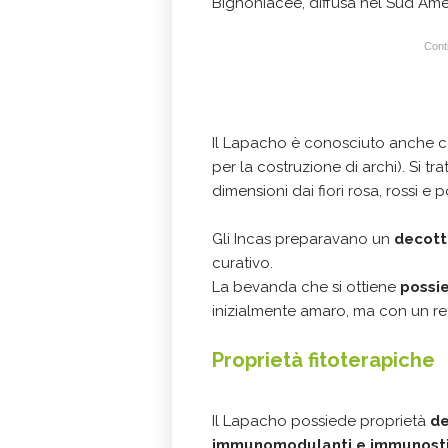
Bignoniacee, diffusa nel Sud Ame
Conti
Il Lapacho è conosciuto anche c
per la costruzione di archi). Si t
dimensioni dai fiori rosa, rossi 
Gli Incas preparavano un
decot
curativo.
La bevanda che si ottiene
possi
inizialmente amaro, ma con un re
Proprietà fitoterapiche
Il Lapacho possiede proprietà
de
immunomodulanti e immunosti