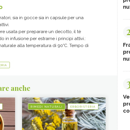
o
nut
ratori, sia in gocce sia in capsule per una
tivi.
re usata per preparare un decotto, il tè
o in infusione per estrarne i principi attivi.:
Fr
 naturale alla temperatura di 90°C. Tempo di
pr
nut
ERIA
are anche
Ve
pr
RIMEDI NATURALI
ERBORISTERIA
co