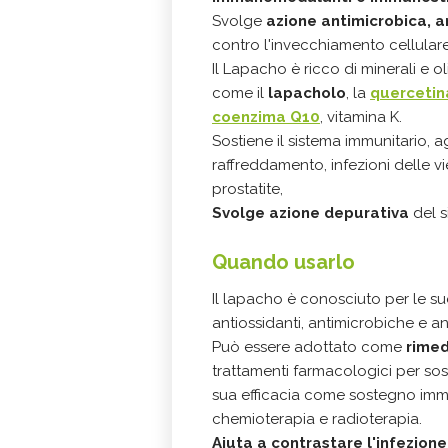
Svolge
azione antimicrobica, a
contro l'invecchiamento cellulare 
Il Lapacho è ricco di minerali e o
come il
lapacholo
, la
quercetin
coenzima Q10
, vitamina K.
Sostiene il sistema immunitario, a
raffreddamento, infezioni delle vi
prostatite,
Svolge azione depurativa
del s
Quando usarlo
Il lapacho è conosciuto per le su
antiossidanti, antimicrobiche e an
Può essere adottato come
rimed
trattamenti farmacologici per sost
sua efficacia come sostegno immu
chemioterapia e radioterapia.
Aiuta a contrastare l'infezione