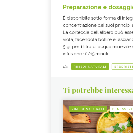
Preparazione e dosaggi
È disponibile sotto forma di integ
concentrazione dei suoi principi at
La corteccia dell'albero può esse
viola, facendola bollire e lasciand
5 gr per 1 litro di acqua minerale
infusione 10/15 minuti
da:
RIMEDI NATURALI
ERBORIST
Ti potrebbe interess
RIMEDI NATURALI
BENESSERE