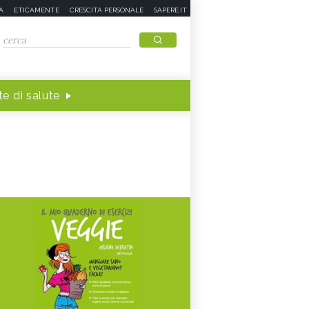
A
ETICAMENTE
CRESCITA PERSONALE
SAPERE.IT
e di salute