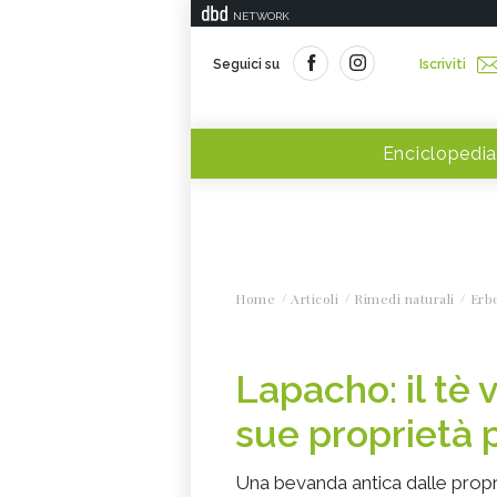
NETWORK
Seguici su
Iscriviti
Enciclopedia
Home
Articoli
Rimedi naturali
Erbo
Lapacho: il tè 
sue proprietà 
Una bevanda antica dalle propri