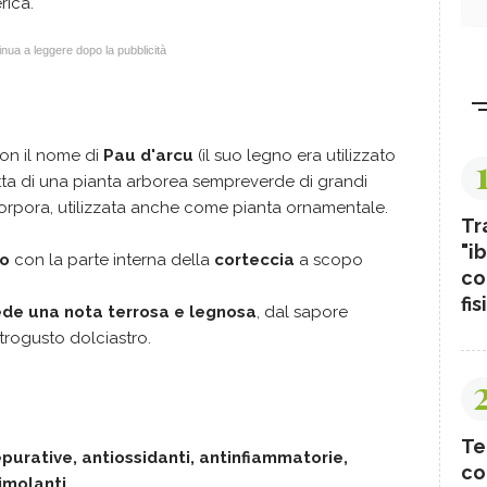
rica.
nua a leggere dopo la pubblicità
on il nome di
Pau d'arcu
(il suo legno era utilizzato
ratta di una pianta arborea sempreverde di grandi
e porpora, utilizzata anche come pianta ornamentale.
Tr
"ib
to
con la parte interna della
corteccia
a scopo
co
fis
ede una nota terrosa e legnosa
, dal sapore
trogusto dolciastro.
Te
purative, antiossidanti, antinfiammatorie,
co
molanti.