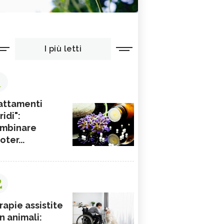
I più letti
1
attamenti
ridi":
mbinare
ioter...
2
rapie assistite
n animali: