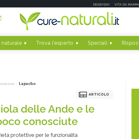
DEABYDAY
VITA DA MAMM
 naturale
Trova l'esperto
Speciali
Rispost
risteria
Lapacho
ARTICOLO
viola delle Ande e le
poco conosciute
età protettive per le funzionalità