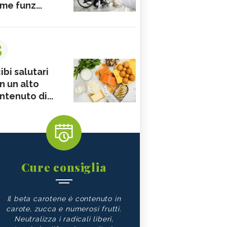
me funz...
3
ibi salutari
n un alto
ntenuto di...
Cure consiglia
Il beta carotene è contenuto in
carote, zucca e numerosi frutti.
Neutralizza i radicali liberi,