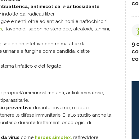
co
ntibatterica, antimicotica
, e
antiossidante
indotto dai radicali liberi.
ligoelementi, oltre ad antrachinoni e naftochinoni,
a
, flavonoidi, saponine steroidee, alcaloidi, tannini,
9 c
gisce da antinfettivo contro malattie da
co
e urinarie e fungine come candida, cistite,
co
istema linfatico e del fegato.
e proprietà immunostimolanti, antinfiammatorie,
tiparassitarie.
io preventivo
durante l’inverno, o dopo
enere le difese immunitarie. E' allo studio anche la
nitario durante trattamenti oncologici di
 da virus
come
herpes simplex,
raffreddore,