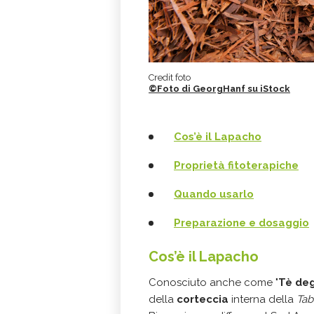
Credit foto
©Foto di GeorgHanf su iStock
Cos’è il Lapacho
Proprietà fitoterapiche
Quando usarlo
Preparazione e dosaggio
Cos’è il Lapacho
Conosciuto anche come "
Tè deg
della
corteccia
interna della
Tab