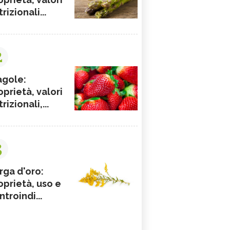
rizionali...
2
agole:
oprietà, valori
rizionali,...
3
rga d'oro:
oprietà, uso e
ntroindi...