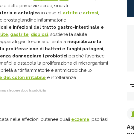
e e delle prime vie aeree, sinusiti.
atoria e antalgica
in caso di
artrite
e
artrosi
,
le prostaglandine infiammatorie
ni e infezioni del tratto gastro-intestinale e
lite
,
gastrite
,
disbiosi
, sostiene la salute
 apparati genito-urinario, aiuta a
riequilibrare la
la proliferazione di batteri e funghi patogeni
,
enza danneggiare i probiotici
perchè favorisce
benefici e ostacola la proliferazione di microrganismi
roprietà antinfiammatorie e antimicrobiche lo
 del colon irritabile
e intolleranze.
nua a leggere dopo la pubblicità
cata nelle affezioni cutanee quali
eczema
, psoriasi,
As
pr