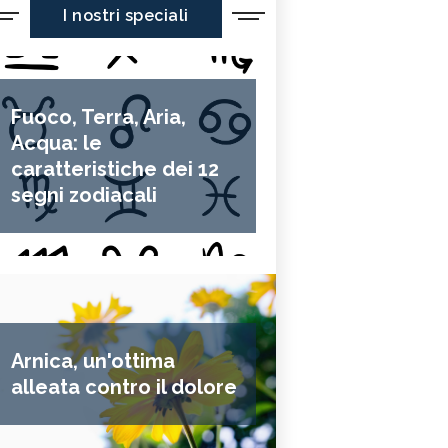
I nostri speciali
Fuoco, Terra, Aria,
Acqua: le
caratteristiche dei 12
segni zodiacali
Arnica, un'ottima
alleata contro il dolore