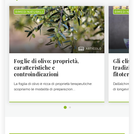
RIMEDI NATURALI
RIMEDI NAT
ARTICOLO
Foglie di olivo: proprietà,
Gli elisi
caratteristiche e
tradizio
controindicazioni
fitoter...
La foglia di olivo è ricca di proprietà terapeutiche:
Dall’alchimia
scopriamo le modalità di preparazion...
di longevità 