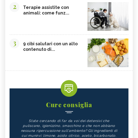
2
Terapie assistite con
animali: come funz...
3
9 cibi salutari con un alto
contenuto di...
Cure consiglia
State cercando di far da voi dei detersivi che
puliscano, igienizzino, smacchino e che non abbiano
nessuna ripercussione sull'ambiente? Gli ingredienti di
cui munirvi: limone, acido citrico, aceto, bicarbonato.