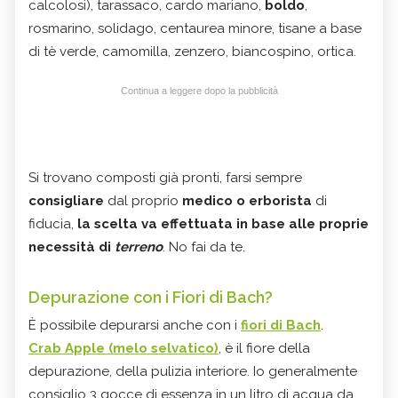
calcolosi), tarassaco, cardo mariano,
boldo
,
rosmarino, solidago, centaurea minore, tisane a base
di tè verde, camomilla, zenzero, biancospino, ortica.
Continua a leggere dopo la pubblicità
Si trovano composti già pronti, farsi sempre
consigliare
dal proprio
medico o erborista
di
fiducia,
la scelta va effettuata in base alle proprie
necessità di
terreno
. No fai da te.
Depurazione con i Fiori di Bach?
È possibile depurarsi anche con i
fiori di Bach
.
Crab Apple
(melo selvatico)
, è il fiore della
depurazione, della pulizia interiore. Io generalmente
consiglio 3 gocce di essenza in un litro di acqua da