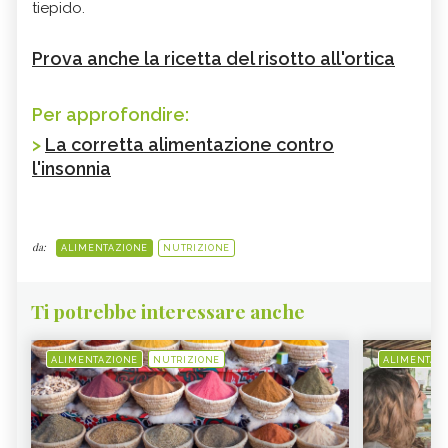
tiepido.
Prova anche la ricetta del risotto all'ortica
Per approfondire:
>
La corretta alimentazione contro
l'insonnia
da:
ALIMENTAZIONE
NUTRIZIONE
Ti potrebbe interessare anche
ALIMENTAZIONE
NUTRIZIONE
ALIMENTAZ