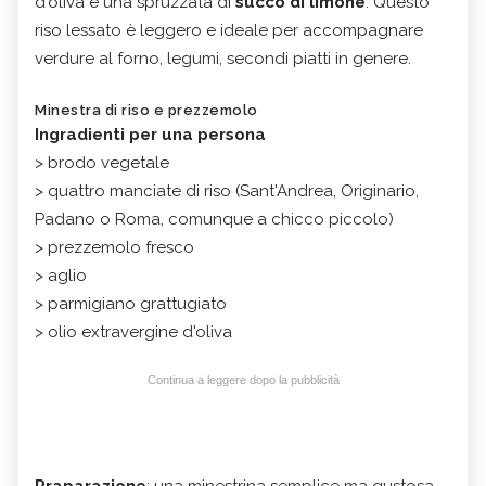
d'oliva e una spruzzata di
succo di limone
. Questo
riso lessato è leggero e ideale per accompagnare
verdure al forno, legumi, secondi piatti in genere.
Minestra di riso e prezzemolo
Ingradienti per una persona
> brodo vegetale
> quattro manciate di riso (Sant'Andrea, Originario,
Padano o Roma, comunque a chicco piccolo)
> prezzemolo fresco
> aglio
> parmigiano grattugiato
> olio extravergine d'oliva
Continua a leggere dopo la pubblicità
Praparazione
: una minestrina semplice ma gustosa,