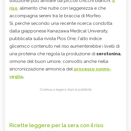
soluzione può arrivare da piccoli chicchi bianchi.
Il
riso
, alimento che nutre con leggerezza e che
accompagna sereni tra le braccia di Morfeo.
Sì, perché secondo una recente ricerca condotta
dalla giapponese Kanazawa Medical University,
pubblicata sulla rivista Plos One, l'alto indice
glicemico contenuto nel riso aumenterebbe i livelli di
una proteina che regola la produzione di
serotonina
,
ormone del buon umore, coinvolto anche nella
sincronizzazione armonica del
processo sonno-
veglia
.
Continua a leggere dopo la pubblicità
Ricette leggere per la sera con il riso