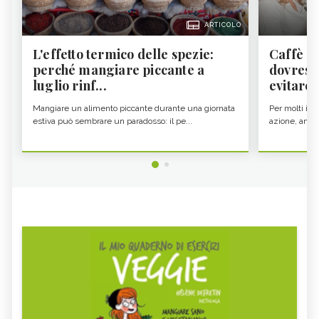
ARTICOLO
L'effetto termico delle spezie:
Caffè a
perché mangiare piccante a
dovresti
luglio rinf...
evitare i
Mangiare un alimento piccante durante una giornata
Per molti il c
estiva può sembrare un paradosso: il pe...
azione, ancor