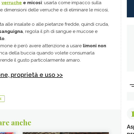
o
verruche
e micosi
: usarla come impacco sulla
le dimensioni delle verruche e di eliminare le micosi,
ta alle insalate o alle pietanze fredde, quindi cruda,
 sanguigna
, regola il ph di sangue e mucose e
lo
.
 limone è però avere attenzione a usare
limoni non
ianca della buccia quando volete consumarla
rende il gusto particolarmente amaro.
one, proprietà e uso >>
E
are anche
As
pr