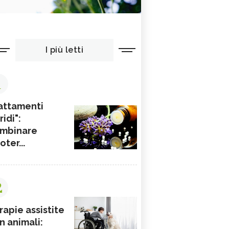
I più letti
1
attamenti
ridi":
mbinare
ioter...
2
rapie assistite
n animali: