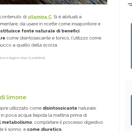
 contenuto di
vitamina C
. Si è abituati a
entare, da usare in ricette come insaporitore e
ostituisce fonte naturale di benefici
.
are
come disintossicante e tonico, l'utilizzo come
succo a quello della scorza.
nua a leggere dopo la pubblicità
 di limone
mpre utilizzato come
disintossicante
naturale:
o in poca acqua tiepida la mattina prima di
il metabolismo
, completare il processo digestivo
e il sonno, e
come diuretico
.