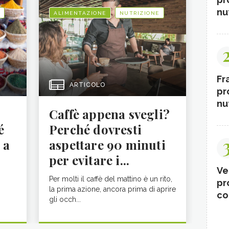
nut
ALIMENTAZIONE
NUTRIZIONE
Fr
ARTICOLO
pr
nut
Caffè appena svegli?
é
Perché dovresti
 a
aspettare 90 minuti
per evitare i...
Ve
Per molti il caffè del mattino è un rito,
pr
la prima azione, ancora prima di aprire
co
gli occh...