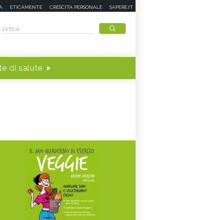
A
ETICAMENTE
CRESCITA PERSONALE
SAPERE.IT
e di salute