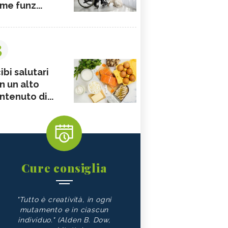
me funz...
3
ibi salutari
n un alto
ntenuto di...
Cure consiglia
"Tutto è creatività, in ogni
mutamento e in ciascun
individuo." (Alden B. Dow,