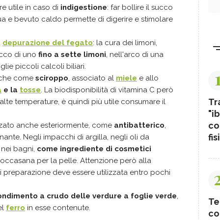
re utile in caso di
indigestione
: far bollire il succo
ua e bevuto caldo permette di digerire e stimolare
a
depurazione del fegato
: la cura dei limoni,
ucco di uno
fino a sette limoni
, nell'arco di una
ie piccoli calcoli biliari.
anche come
sciroppo
, associato al
miele
e allo
a
e la
tosse
. La biodisponibilità di vitamina C però
Tr
alte temperature, è quindi più utile consumare il
"ib
co
lizzato anche esteriormente, come
antibatterico
,
fis
ante. Negli impacchi di argilla, negli oli da
 nei bagni,
come ingrediente di cosmetici
 toccasana per la pelle. Attenzione però alla
i preparazione deve essere utilizzata entro pochi
ondimento a crudo delle verdure a foglie verde
,
Te
el
ferro
in esse contenute.
co