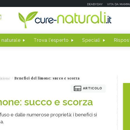
DEABYDAY
VITA DA MAMM
 naturale
Trova l'esperto
Speciali
Rispost
izione
Benefici del limone: succo e scorza
ARTICOLO
imone: succo e scorza
fuso e dalle numerose proprietà: i benefici si
a.