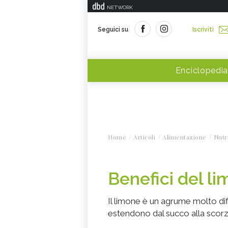
NETWORK
Seguici su
Iscriviti
Enciclopedia
Home
Articoli
Alimentazione
Nutr
Benefici del l
Il limone è un agrume molto dif
estendono dal succo alla scorz