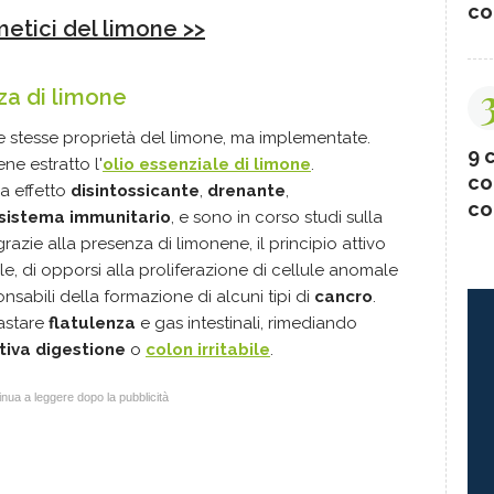
co
metici del limone >>
rza di limone
e stesse proprietà del limone, ma implementate.
9 c
ene estratto l'
olio essenziale di limone
.
co
a effetto
disintossicante
,
drenante
,
co
sistema immunitario
, e sono in corso studi sulla
razie alla presenza di limonene, il principio attivo
le, di opporsi alla proliferazione di cellule anomale
nsabili della formazione di alcuni tipi di
cancro
.
rastare
flatulenza
e gas intestinali, rimediando
tiva digestione
o
colon irritabile
.
nua a leggere dopo la pubblicità