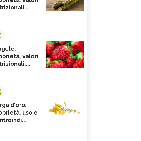
rizionali...
2
agole:
oprietà, valori
rizionali,...
3
rga d'oro:
oprietà, uso e
ntroindi...