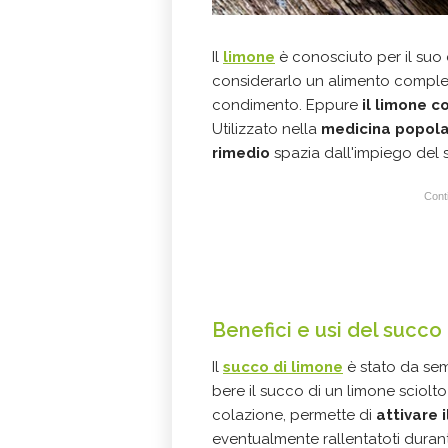
Il
limone
è conosciuto per il suo
considerarlo un alimento complem
condimento. Eppure
il limone c
Utilizzato nella
medicina popol
rimedio
spazia dall'impiego del 
Conti
Benefici e usi del succo
Il
succo di limone
è stato da se
bere il succo di un limone sciolt
colazione, permette di
attivare 
eventualmente rallentatoti durant