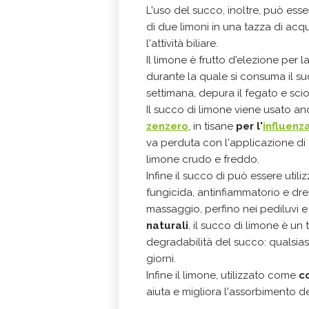
L'uso del succo, inoltre, può esse
di due limoni in una tazza di acq
l'attività biliare.
Il limone è frutto d'elezione per l
durante la quale si consuma il s
settimana, depura il fegato e sciogl
Il succo di limone viene usato 
zenzero
, in tisane
per l'
influenz
va perduta con l'applicazione di 
limone crudo e freddo.
Infine il succo di può essere uti
fungicida, antinfiammatorio e dren
massaggio, perfino nei pediluvi e
naturali
, il succo di limone è un
degradabilità del succo: qualsias
giorni.
Infine il limone, utilizzato come
c
aiuta e migliora l'assorbimento d