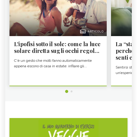
ARTICOLO
L'ipofisi sotto il sole: come la luce
La “sta
solare diretta sugli occhi regol...
perché i
senti es.
C'è un gesto che molti fanno automaticamente
appena escono di casa in estate: infilare gli...
Sentirsi stan
un’esperienz