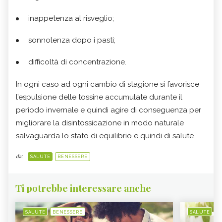
inappetenza al risveglio;
sonnolenza dopo i pasti;
difficoltà di concentrazione.
In ogni caso ad ogni cambio di stagione si favorisce
l’espulsione delle tossine accumulate durante il
periodo invernale e quindi agire di conseguenza per
migliorare la disintossicazione in modo naturale
salvaguarda lo stato di equilibrio e quindi di salute.
da:
SALUTE
BENESSERE
Ti potrebbe interessare anche
SALUTE
BENESSERE
SALUTE
B