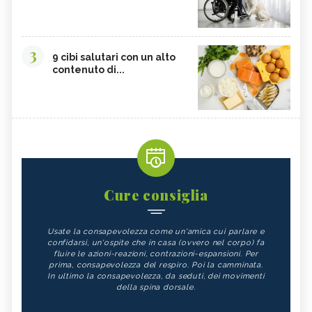
3
9 cibi salutari con un alto
contenuto di...
Cure consiglia
Usate la consapevolezza come un'amica cui parlare e
confidarsi, un'ospite che in casa (ovvero nel corpo) fa
fluire le azioni-reazioni, contrazioni-espansioni. Per
prima, consapevolezza del respiro. Poi la camminata.
In ultimo la consapevolezza, da seduti, dei movimenti
della spina dorsale.