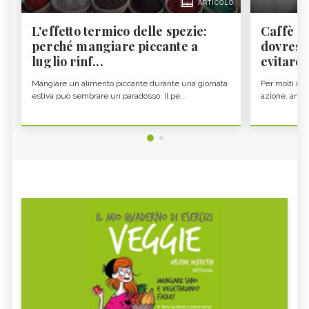
ARTICOLO
L'effetto termico delle spezie:
Caffè a
perché mangiare piccante a
dovresti
luglio rinf...
evitare i
Mangiare un alimento piccante durante una giornata
Per molti il c
estiva può sembrare un paradosso: il pe...
azione, ancor