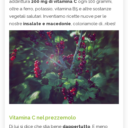
addirittura
200 mg di vitamina C
ogni 100 grammi,
oltre a ferro, potassio, vitamina B5 e altre sostanze
vegetali salutari. Inventiamo ricette nuove per le
nostre
insalate e macedonie
, coloriamole di...ribes!
Vitamina C nel prezzemolo
Di lui si dice che stia bene
dappertutto
. E meno