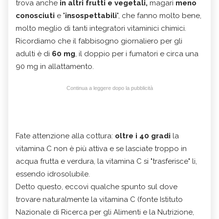
trova anche
in altri frutti e vegetali,
magari
meno
conosciuti
e "
insospettabili
", che fanno molto bene,
molto meglio di tanti integratori vitaminici chimici.
Ricordiamo che il fabbisogno giornaliero per gli
adulti è di
60 mg
, il doppio per i fumatori e circa una
90 mg in allattamento.
Continua a leggere dopo la pubblicità
Fate attenzione alla cottura:
oltre i 40 gradi
la
vitamina C non è più attiva e se lasciate troppo in
acqua frutta e verdura, la vitamina C si "trasferisce" li,
essendo idrosolubile.
Detto questo, eccovi qualche spunto sul dove
trovare naturalmente la vitamina C (fonte Istituto
Nazionale di Ricerca per gli Alimenti e la Nutrizione,