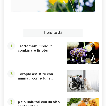
I più letti
1
Trattamenti "ibridi":
combinare fisioter...
2
Terapie assistite con
animali: come funz...
3
9 cibi salutari con un alto