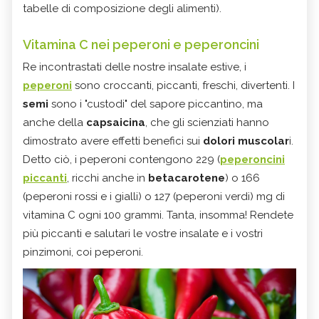
tabelle di composizione degli alimenti).
Vitamina C nei peperoni e peperoncini
Re incontrastati delle nostre insalate estive, i
peperoni
sono croccanti, piccanti, freschi, divertenti. I
semi
sono i "custodi" del sapore piccantino, ma
anche della
capsaicina
, che gli scienziati hanno
dimostrato avere effetti benefici sui
dolori muscolar
i.
Detto ciò, i peperoni contengono 229 (
peperoncini
piccanti
, ricchi anche in
betacarotene
) o 166
(peperoni rossi e i gialli) o 127 (peperoni verdi) mg di
vitamina C ogni 100 grammi. Tanta, insomma! Rendete
più piccanti e salutari le vostre insalate e i vostri
pinzimoni, coi peperoni.