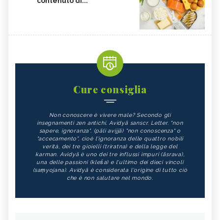
contenuto di...
Cure consiglia
Non conoscere è vivere male? Secondo gli
insegnamenti zen antichi, Avidyā sanscr. Letter. "non
sapere, ignoranza". (pāli avijjā) "non conoscenza" o
"accecamento", cioè l'ignoranza delle quattro nobili
verità, dei tre gioielli (triratna) e della legge del
karman. Avidyā è uno dei tre influssi impuri (āsrava),
una delle passioni (kleśa) e l'ultimo dei dieci vincoli
(saṃyojana). Avidyā è considerata l'origine di tutto ciò
che è non salutare nel mondo.