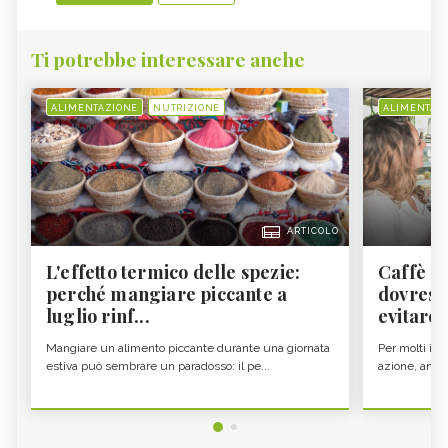
Ti potrebbe interessare anche
ALIMENTAZIONE
NUTRIZIONE
ALIMENTAZ
ARTICOLO
L'effetto termico delle spezie:
Caffè a
perché mangiare piccante a
dovresti
luglio rinf...
evitare i
Mangiare un alimento piccante durante una giornata
Per molti il c
estiva può sembrare un paradosso: il pe...
azione, ancor