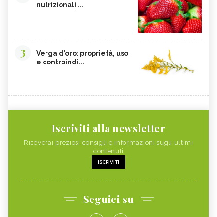
nutrizionali,...
3
Verga d'oro: proprietà, uso
e controindi...
Iscriviti alla newsletter
Riceverai preziosi consigli e informazioni sugli ultimi
contenuti
ISCRIVITI
Seguici su