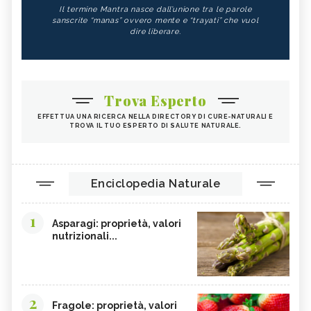
Il termine Mantra nasce dall’unione tra le parole
sanscrite “manas” ovvero mente e “trayati” che vuol
dire liberare.
Trova Esperto
EFFETTUA UNA RICERCA NELLA DIRECTORY DI CURE-NATURALI E
TROVA IL TUO ESPERTO DI SALUTE NATURALE.
Enciclopedia Naturale
1
Asparagi: proprietà, valori
nutrizionali...
2
Fragole: proprietà, valori