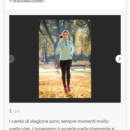
di
MARGHERITA RUSSO
1
2
di 6
di 
I cambi di stagione sono sempre momenti molto
L’
uv
particolari. L’organismo li avverte particolarmente e
peri