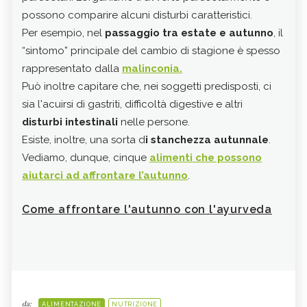
possono comparire alcuni disturbi caratteristici.
a ca
Per esempio, nel
passaggio tra estate e autunno
, il
cui 
“sintomo” principale del cambio di stagione è spesso
abb
rappresentato dalla
malinconia.
Tra 
Può inoltre capitare che, nei soggetti predisposti, ci
stim
sia l'acuirsi di gastriti, difficoltà digestive e altri
cons
disturbi intestinali
nelle persone.
È, in
Esiste, inoltre, una sorta d
i stanchezza autunnale
.
anti
Vediamo, dunque, cinque
alimenti che possono
zucc
aiutarci ad affrontare l’autunno
.
sfer
stag
Come affrontare l'autunno con l'ayurveda
da:
ALIMENTAZIONE
NUTRIZIONE