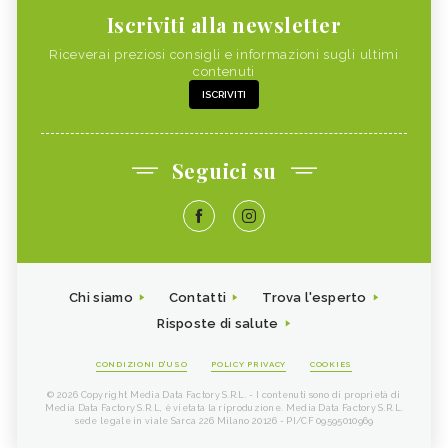
Iscriviti alla newsletter
Riceverai preziosi consigli e informazioni sugli ultimi
contenuti
ISCRIVITI
Seguici su
Chi siamo
Contatti
Trova l'esperto
Risposte di salute
CONDIZIONI D'USO
POLICY PRIVACY
COOKIES
© 2026 Copyright Media Data Factory S.R.L. - I contenuti sono di proprietà di
Media Data Factory S.R.L, è vietata la riproduzione. Media Data Factory S.R.L.
sede legale in viale Sarca 226 Milano 20126 - PI/CF 09595010969