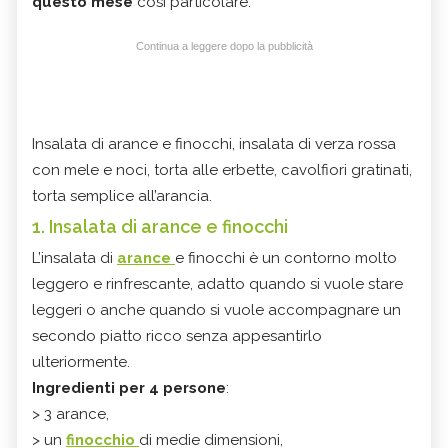
questo mese
così particolare.
Continua a leggere dopo la pubblicità
Insalata di arance e finocchi, insalata di verza rossa
con mele e noci, torta alle erbette, cavolfiori gratinati,
torta semplice all’arancia.
1. Insalata di arance e finocchi
L’insalata di
arance
e finocchi è un contorno molto
leggero e rinfrescante, adatto quando si vuole stare
leggeri o anche quando si vuole accompagnare un
secondo piatto ricco senza appesantirlo
ulteriormente.
Ingredienti per 4 persone
:
> 3 arance,
> un
finocchio
di medie dimensioni,