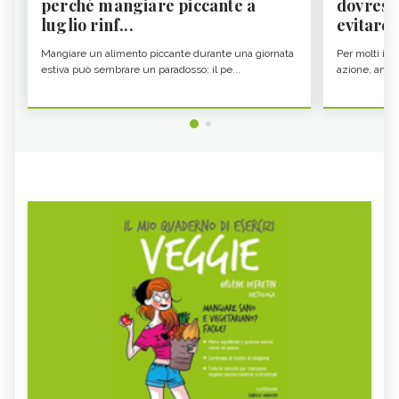
perché mangiare piccante a
dovresti
luglio rinf...
evitare i
Mangiare un alimento piccante durante una giornata
Per molti il c
estiva può sembrare un paradosso: il pe...
azione, ancor