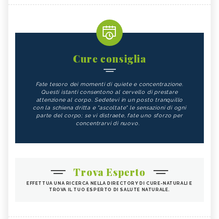
Cure consiglia
Fate tesoro dei momenti di quiete e concentrazione.
Questi istanti consentono al cervello di prestare
attenzione al corpo. Sedetevi in un posto tranquillo
con la schiena dritta e "ascoltate" le sensazioni di ogni
parte del corpo; se vi distraete, fate uno sforzo per
concentrarvi di nuovo.
Trova Esperto
EFFETTUA UNA RICERCA NELLA DIRECTORY DI CURE-NATURALI E
TROVA IL TUO ESPERTO DI SALUTE NATURALE.