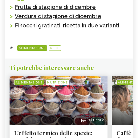
>
Frutta di stagione di dicembre
>
Verdura di stagione di dicembre
>
Finocchi gratinati, ricetta in due varianti
da:
ALIMENTAZIONE
DIETE
Ti potrebbe interessare anche
ALIMENTAZIONE
NUTRIZIONE
ALIMENTAZ
ARTICOLO
L'effetto termico delle spezie:
Caffè a