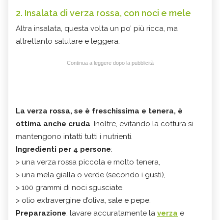
2. Insalata di verza rossa, con noci e mele
Altra insalata, questa volta un po’ più ricca, ma
altrettanto salutare e leggera.
Continua a leggere dopo la pubblicità
La verza rossa, se è freschissima e tenera, è
ottima anche cruda
. Inoltre, evitando la cottura si
mantengono intatti tutti i nutrienti.
Ingredienti per 4 persone
:
> una verza rossa piccola e molto tenera,
> una mela gialla o verde (secondo i gusti),
> 100 grammi di noci sgusciate,
> olio extravergine d’oliva, sale e pepe.
Preparazione
: lavare accuratamente la
verza
e