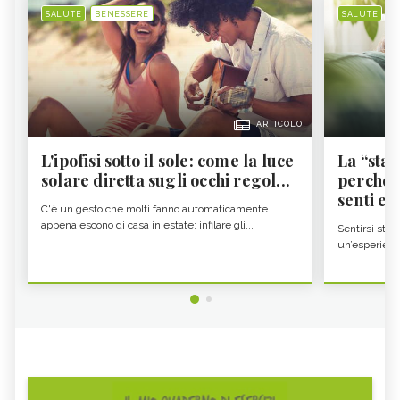
SALUTE
BENESSERE
SALUTE
B
ARTICOLO
L'ipofisi sotto il sole: come la luce
La “sta
solare diretta sugli occhi regol...
perché i
senti es.
C'è un gesto che molti fanno automaticamente
appena escono di casa in estate: infilare gli...
Sentirsi stan
un’esperienz