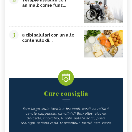
Terapie assistite con
animali: come funz...
3
9 cibi salutari con un alto
contenuto di...
Cure consiglia
Fate largo sulla tavola a broccoli, cardi, cavolfiori,
cavolo cappuccio, cavolini di Bruxelles, cicoria,
dolcetta, finocchio, funghi, patate dolci, porri,
scalogni, sedano rapa, topinambur, tartufi neri, verze.