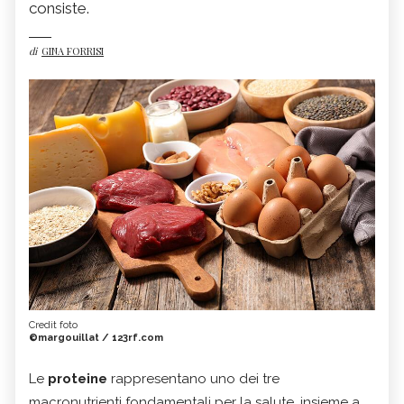
consiste.
di
GINA FORRISI
Credit foto
©margouillat / 123rf.com
Le
proteine
rappresentano uno dei tre
macronutrienti fondamentali per la salute, insieme a