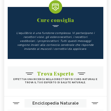
Cure consiglia
L'equilibrio è una funzione complessa. Vi partecipano i
recettori visivi, gli esterorecettori, i recettori
vestibolari, i propriocettori. Tutti questi messaggi
vengono inviati alla corteccia cerebrale che risponde
inviando ai muscoli i correttivi da applicare.
Trova Esperto
EFFETTUA UNA RICERCA NELLA DIRECTORY DI CURE-NATURALI E
TROVA IL TUO ESPERTO DI SALUTE NATURALE.
Enciclopedia Naturale