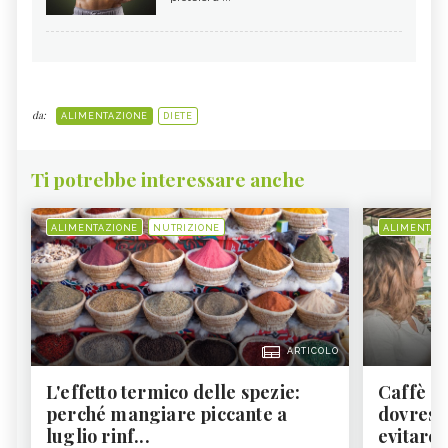
da:
ALIMENTAZIONE
DIETE
Ti potrebbe interessare anche
ALIMENTAZIONE
NUTRIZIONE
ALIMENTAZ
ARTICOLO
L'effetto termico delle spezie:
Caffè a
perché mangiare piccante a
dovresti
luglio rinf...
evitare i