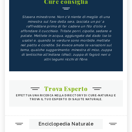
Cure consiglia
Stasera minestrone. Non c'è niente di meglio di una
minestra sul fare della sera, lasciata un po' a
raffreddare prima di far cadere un filo d'olio e
affondare il cucchiaio. Tritate porri, cipolle, sedano e
patate. Mettete in acqua, aggiungete del dado (se lo
usate) e, quando le verdure sono morbide, mettete
nel piatto e condite. Se invece amate le variazioni sul
tema, qualche suggerimento: minestra di miso, zuppa
di lenticchie all'indiana (dhal), zuppa di fagioli neri o
altri legumi ricchi di fibre.
Trova Esperto
EFFETTUA UNA RICERCA NELLA DIRECTORY DI CURE-NATURALI E
TROVA IL TUO ESPERTO DI SALUTE NATURALE.
Enciclopedia Naturale