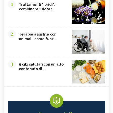
1
Trattamenti "ibridi":
combinare fisioter...
2
Terapie assistite con
animali: come funz...
3
9 cibi salutari con un alto
contenuto di...