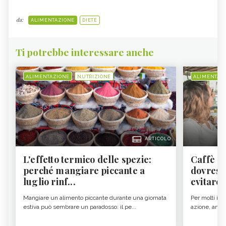
da:
ALIMENTAZIONE
DIETE
Ti potrebbe interessare anche
ALIMENTAZIONE
NUTRIZIONE
ALIMENTAZ
ARTICOLO
L'effetto termico delle spezie:
Caffè a
perché mangiare piccante a
dovresti
luglio rinf...
evitare i
Mangiare un alimento piccante durante una giornata
Per molti il c
estiva può sembrare un paradosso: il pe...
azione, ancor