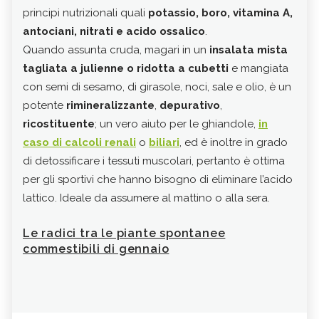
Cont
principi nutrizionali quali
potassio, boro, vitamina A,
spicc
antociani, nitrati e acido ossalico
.
ali
Quando assunta cruda, magari in un
insalata mista
l’ol
tagliata a julienne o ridotta a cubetti
e mangiata
sapo
con semi di sesamo, di girasole, noci, sale e olio, è un
potente
rimineralizzante
,
depurativo
,
ricostituente
; un vero aiuto per le ghiandole,
in
caso di calcoli renali
o
biliari
, ed è inoltre in grado
di detossificare i tessuti muscolari, pertanto è ottima
per gli sportivi che hanno bisogno di eliminare l’acido
lattico. Ideale da assumere al mattino o alla sera.
Le radici tra le piante spontanee
commestibili di gennaio