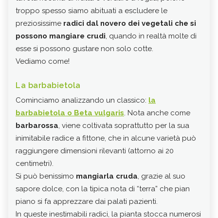
troppo spesso siamo abituati a escludere le
nego
preziosissime
radici dal novero dei vegetali che si
La
j
possono mangiare crudi
, quando in realtà molte di
esot
esse si possono gustare non solo cotte.
rav
Vediamo come!
aridi
Il s
La barbabietola
cro
marr
Cominciamo analizzando un classico:
la
più 
barbabietola o Beta vulgaris
. Nota anche come
Molt
barbarossa
, viene coltivata soprattutto per la sua
lega
inimitabile radice a fittone, che in alcune varietà può
diet
raggiungere dimensioni rilevanti (attorno ai 20
poch
centimetri).
La j
Si può benissimo
mangiarla cruda
, grazie al suo
anc
sapore dolce, con la tipica nota di “terra” che pian
maga
piano si fa apprezzare dai palati pazienti.
pepe
In queste inestimabili radici, la pianta stocca numerosi