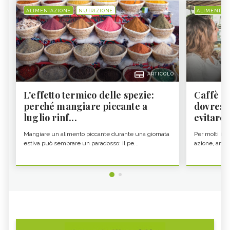
ALIMENTAZIONE
NUTRIZIONE
ALIMENTAZ
ARTICOLO
L'effetto termico delle spezie:
Caffè a
perché mangiare piccante a
dovresti
luglio rinf...
evitare i
Mangiare un alimento piccante durante una giornata
Per molti il c
estiva può sembrare un paradosso: il pe...
azione, ancor