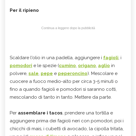
Per il ripieno
Continua a leggere dopo la pubblicità
Scaldare l'olio in una padella, aggiungere i
fagioli
, i
pomodori
e le spezie (
cumino
,
origano
,
aglio
in
polvere,
sale
,
pepe
e
peperoncino
). Mescolare e
cuocere a fuoco medio-alto per circa 3-5 minuti o
fino a quando fagioli e pomodori si saranno cotti,
mescolando di tanto in tanto. Mettere da parte.
Per
assemblare i tacos
, prendere una tortilla e
aggiungere prima dei fagioli neri con pomodori, poi i
chicchi di mais, i cubetti di avocado, la cipolla tritata,