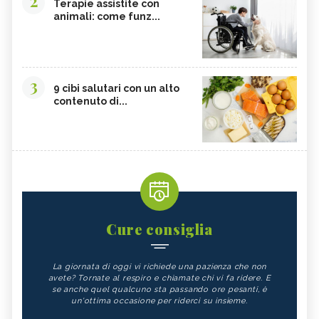
2
Terapie assistite con
animali: come funz...
3
9 cibi salutari con un alto
contenuto di...
Cure consiglia
La giornata di oggi vi richiede una pazienza che non
avete? Tornate al respiro e chiamate chi vi fa ridere. E
se anche quel qualcuno sta passando ore pesanti, è
un'ottima occasione per riderci su insieme.