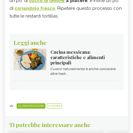
un po 'di
succo di limone
a piacere
, e infine un po'
di
coriandolo fresco
. Ripetere questo processo con
tutte le restanti tortillas.
Leggi anche
Cucina messicana:
caratteristiche e alimenti
principali
Curarsi naturalmente è anche conoscere
altre tradi...
da:
ALIMENTAZIONE
CUCINA
Ti potrebbe interessare anche