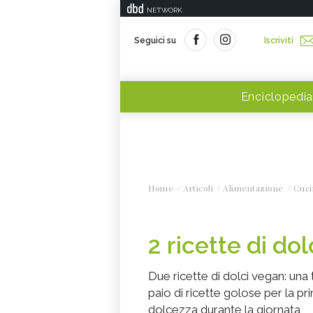
NETWORK
Seguici su
Iscriviti
Enciclopedia
Home
Articoli
Alimentazione
Cuci
2 ricette di do
Due ricette di dolci vegan: una
paio di ricette golose per la 
dolcezza durante la giornata