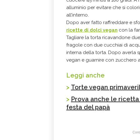
cuocere 45 minuti a 180 gradi. A 
alluminio per evitare che si colo
all’interno.
Dopo aver fatto raffreddare e sf
ricette di dolci vegan
con la far
Tagliare la torta ricavandone due
fragole con due cucchiai di acqua
interna della torta. Dopo averla s
vegan e guarnire con zucchero a
Leggi anche
>
Torte vegan primaveril
>
Prova anche le ricetta
festa del papà
Conti