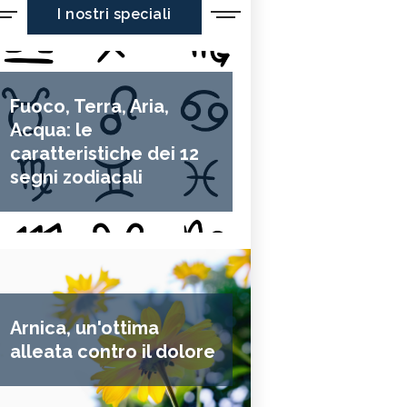
I nostri speciali
Fuoco, Terra, Aria,
Acqua: le
caratteristiche dei 12
segni zodiacali
Arnica, un'ottima
alleata contro il dolore