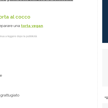
torta al cocco
reparare una
torta vegan
.
nua a leggere dopo la pubblicità
le
grattugiato