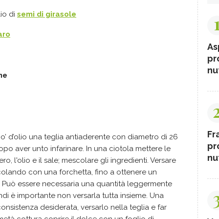
io di
semi di girasole
aro
As
pr
nut
ne
Fr
o’ d’olio una teglia antiaderente con diametro di 26
pr
opo aver unto infarinare. In una ciotola mettere le
nut
hero, l'olio e il sale; mescolare gli ingredienti. Versare
olando con una forchetta, fino a ottenere un
 Può essere necessaria una quantità leggermente
di è importante non versarla tutta insieme. Una
onsistenza desiderata, versarlo nella teglia e far