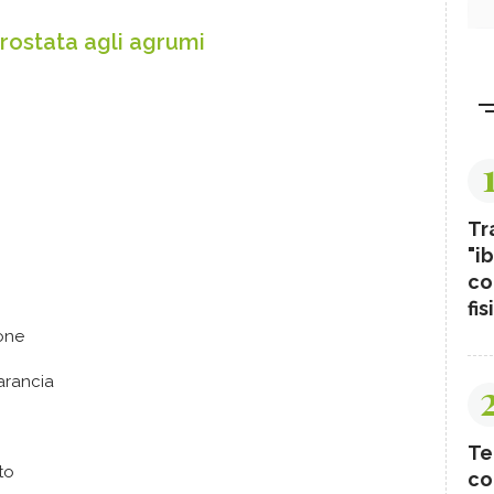
crostata agli agrumi
Tr
"ib
co
fis
mone
arancia
Te
to
co