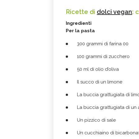
Ricette di
dolci vegan
: 
Ingredienti
Per la pasta
300 grammi di farina 00
100 grammi di zucchero
50 ml di olio d’oliva
Il succo di un limone
La buccia grattugiata di li
La buccia grattugiata di un 
Un pizzico di sale
Un cucchiaino di bicarbona