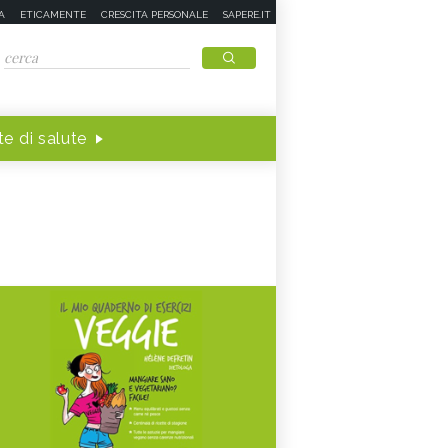
A
ETICAMENTE
CRESCITA PERSONALE
SAPERE.IT
e di salute