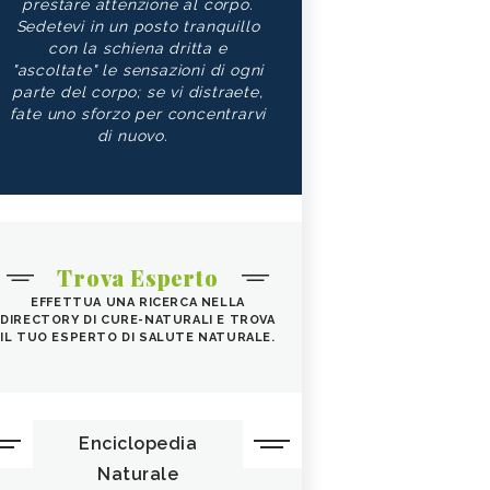
prestare attenzione al corpo.
Sedetevi in un posto tranquillo
con la schiena dritta e
"ascoltate" le sensazioni di ogni
parte del corpo; se vi distraete,
fate uno sforzo per concentrarvi
di nuovo.
Trova Esperto
EFFETTUA UNA RICERCA NELLA
DIRECTORY DI CURE-NATURALI E TROVA
IL TUO ESPERTO DI SALUTE NATURALE.
Enciclopedia
Naturale