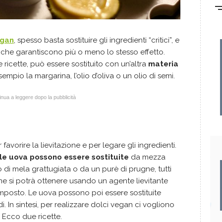
egan
, spesso basta sostituire gli ingredienti “critici”, e
ri che garantiscono più o meno lo stesso effetto.
e ricette, può essere sostituito con un’altra
materia
empio la margarina, l’olio d’oliva o un olio di semi.
nua a leggere dopo la pubblicità
avorire la lievitazione e per legare gli ingredienti.
le uova possono essere sostituite
da mezza
di mela grattugiata o da un purè di prugne, tutti
ione si potrà ottenere usando un agente lievitante
mposto. Le uova possono poi essere sostituite
idi. In sintesi, per realizzare dolci vegan ci vogliono
. Ecco due ricette.