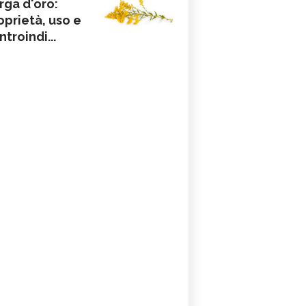
rga d'oro:
oprietà, uso e
ntroindi...