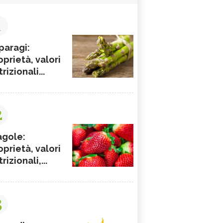
1
paragi:
oprietà, valori
rizionali...
2
agole:
oprietà, valori
rizionali,...
3