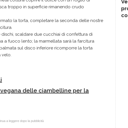
metà cottura coprire il dolce con un foglio di
Ve
risca troppo in superficie rimanendo crudo
pr
co
ormato la torta, completare la seconda delle nostre
citura.
 dischi, scaldare due cucchiai di confettura di
 a fuoco lento; la marmellata sarà la farcitura
palmata sul disco inferiore ricomporre la torta
 velo.
i
 vegana delle ciambelline per la
nua a leggere dopo la pubblicità