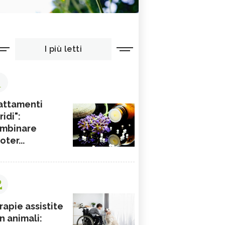
I più letti
1
attamenti
ridi":
mbinare
ioter...
2
rapie assistite
n animali: