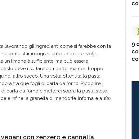
co
9 c
ta lavorando gli ingredienti come si farebbe con la
co
mone come ultimo ingrediente un po’ per volta,
co
e un limone è sufficiente, ma può essere
’impasto deve risultare compatto, ma non troppo
indi altro succo. Una volta ottenuta la pasta,
dola tra due fogli di carta da forno. Ricoprire il
 di carta da forno e metterci sopra la pasta stesa.
e e infine la granella di mandorle. Infornare a 180
ci vegani con zenzero e cannella