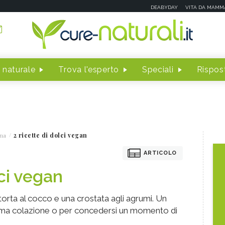
DEABYDAY
VITA DA MAMM
 naturale
Trova l'esperto
Speciali
Rispost
na
2 ricette di dolci vegan
ARTICOLO
lci vegan
 torta al cocco e una crostata agli agrumi. Un
prima colazione o per concedersi un momento di