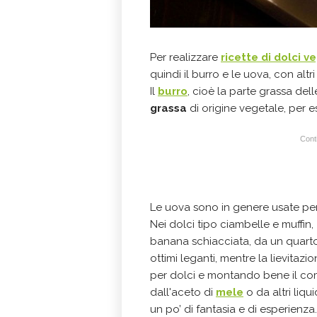
Per realizzare
ricette di dolci v
quindi il burro e le uova, con alt
Il
burro
, cioè la parte grassa dell
grassa
di origine vegetale, per es
Conti
Le uova sono in genere usate per f
Nei dolci tipo ciambelle e muffin,
banana schiacciata, da un quarto 
ottimi leganti, mentre la lievitaz
per dolci e montando bene il co
dall'aceto di
mele
o da altri liqu
un po’ di fantasia e di esperienza