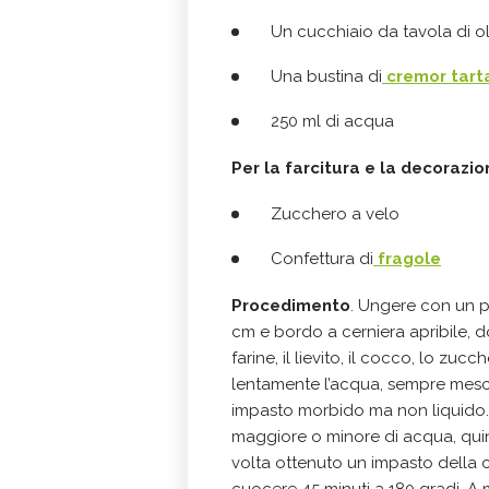
Un cucchiaio da tavola di ol
Una bustina di
cremor tart
250 ml di acqua
Per la farcitura e la decorazio
Zucchero a velo
Confettura di
fragole
Procedimento
. Ungere con un p
cm e bordo a cerniera apribile, d
farine, il lievito, il cocco, lo zucc
lentamente l’acqua, sempre mesc
impasto morbido ma non liquido.
maggiore o minore di acqua, quin
volta ottenuto un impasto della c