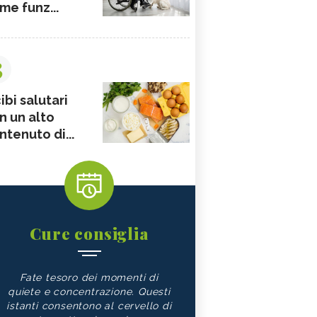
me funz...
3
ibi salutari
n un alto
ntenuto di...
Cure consiglia
Fate tesoro dei momenti di
quiete e concentrazione. Questi
istanti consentono al cervello di