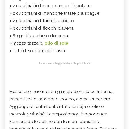
> 2 cucchiaini di cacao amaro in polvere
> 2 cucchiaini di mandorle tritate o a scaglie
> 2 cucchiaini di farina di cocco
> 3 cucchiaini di fiocchi d’avena
> 80 gr di zucchero di canna
> mezza tazza di
olio di soia
> latte di soia quanto basta.
Continua a leggere dopo la pubblicità
Mescolare insieme tutti gli ingredienti secchi: farina,
cacao, lievito, mandorle, cocco, avena, zucchero.
Aggiungere lentamente il latte di soja e l’olio e
mescolare finché il composto non è omogeneo.
Formare delle palline con le mani, appiattirle
leggermente e metterli sulla carta da forno. Cuocere