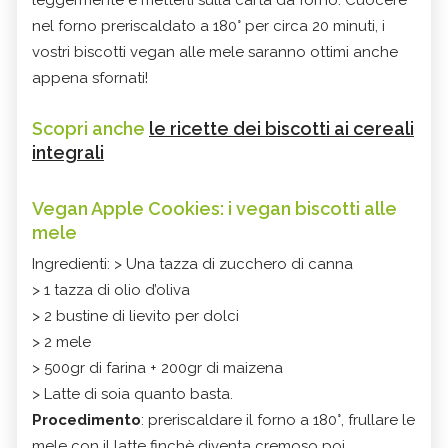
nel forno preriscaldato a 180° per circa 20 minuti, i
vostri biscotti vegan alle mele saranno ottimi anche
appena sfornati!
Scopri anche
le ricette dei biscotti ai cereali
integrali
Vegan Apple Cookies: i vegan biscotti alle
mele
Ingredienti: > Una tazza di zucchero di canna
> 1 tazza di olio d’oliva
> 2 bustine di lievito per dolci
> 2 mele
> 500gr di farina + 200gr di maizena
> Latte di soia quanto basta.
Procedimento
: preriscaldare il forno a 180°, frullare le
mele con il latte finchè diventa cremoso poi