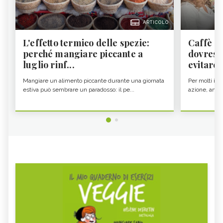
ARTICOLO
L'effetto termico delle spezie:
Caffè a
perché mangiare piccante a
dovresti
luglio rinf...
evitare i
Mangiare un alimento piccante durante una giornata
Per molti il c
estiva può sembrare un paradosso: il pe...
azione, ancor