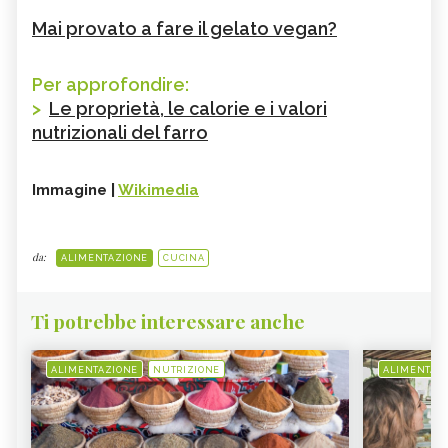
Mai provato a fare il gelato vegan?
Per approfondire:
>
Le proprietà, le calorie e i valori
nutrizionali del farro
Immagine |
Wikimedia
da:
ALIMENTAZIONE
CUCINA
Ti potrebbe interessare anche
ALIMENTAZIONE
NUTRIZIONE
ALIMENTAZ