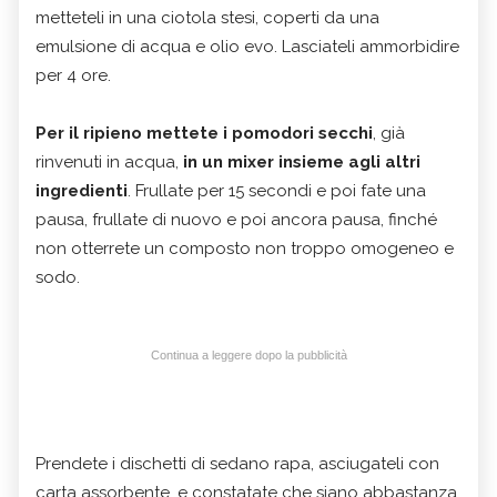
metteteli in una ciotola stesi, coperti da una
emulsione di acqua e olio evo. Lasciateli ammorbidire
per 4 ore.
Per il ripieno mettete i pomodori secchi
, già
rinvenuti in acqua,
in un mixer insieme agli altri
ingredienti
. Frullate per 15 secondi e poi fate una
pausa, frullate di nuovo e poi ancora pausa, finché
non otterrete un composto non troppo omogeneo e
sodo.
Continua a leggere dopo la pubblicità
Prendete i dischetti di sedano rapa, asciugateli con
carta assorbente, e constatate che siano abbastanza