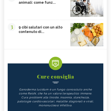
animali: come funz...
3
9 cibi salutari con un alto
contenuto di...
Cure consiglia
Ganoderma lucidum è un fungo conosciuto anche
come Reishi, che ha un valore terapeutico immane.
Cura problemi alla tiroide, insonnia, stanchezza,
patologie cardiovascolari, malattie stagionali e virali,
mononucleosi infettiva.