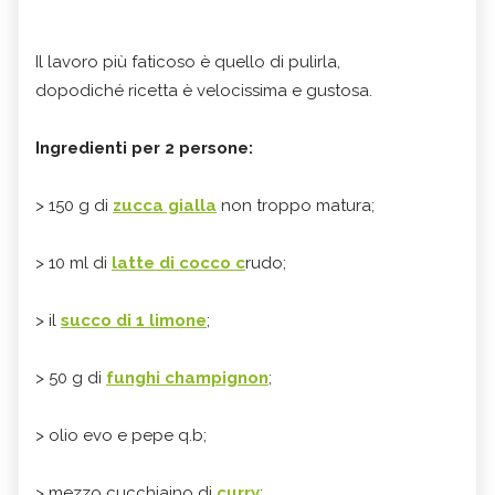
Il lavoro più faticoso è quello di pulirla,
dopodiché ricetta è velocissima e gustosa.
Ingredienti per 2 persone:
> 150 g di
zucca gialla
non troppo matura;
> 10 ml di
latte di cocco c
rudo;
> il
succo di 1 limone
;
> 50 g di
funghi champignon
;
> olio evo e pepe q.b;
> mezzo cucchiaino di
curry
;