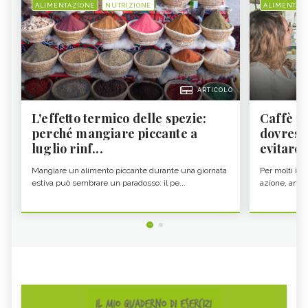
ALIMENTAZIONE
NUTRIZIONE
ALIMENTAZ
ARTICOLO
L'effetto termico delle spezie:
Caffè a
perché mangiare piccante a
dovresti
luglio rinf...
evitare i
Mangiare un alimento piccante durante una giornata
Per molti il c
estiva può sembrare un paradosso: il pe...
azione, ancor