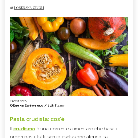
di
LOREDANA ZILIOLI
Credit foto
©Елена Ерёменко / 123rf.com
Pasta crudista: cos'è
Il
crudismo
è una corrente alimentare che basa i
propri pasti, tutti, senza esclusione alcuna, su