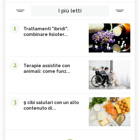
I più letti
1
Trattamenti "ibridi":
combinare fisioter...
2
Terapie assistite con
animali: come funz...
3
9 cibi salutari con un alto
contenuto di...