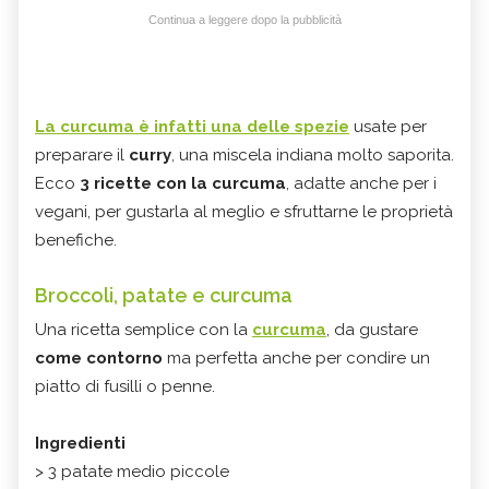
Continua a leggere dopo la pubblicità
La curcuma è infatti una delle spezie
usate per
preparare il
curry
, una miscela indiana molto saporita.
Ecco
3 ricette con la curcuma
, adatte anche per i
vegani, per gustarla al meglio e sfruttarne le proprietà
benefiche.
Broccoli, patate e curcuma
Una ricetta semplice con la
curcuma
, da gustare
come contorno
ma perfetta anche per condire un
piatto di fusilli o penne.
Ingredienti
> 3 patate medio piccole