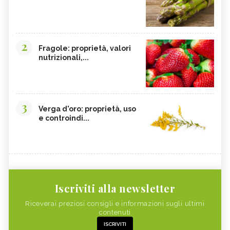
2
Fragole: proprietà, valori
nutrizionali,...
3
Verga d'oro: proprietà, uso
e controindi...
Iscriviti alla newsletter
Riceverai preziosi consigli e informazioni sugli ultimi
contenuti
ISCRIVITI