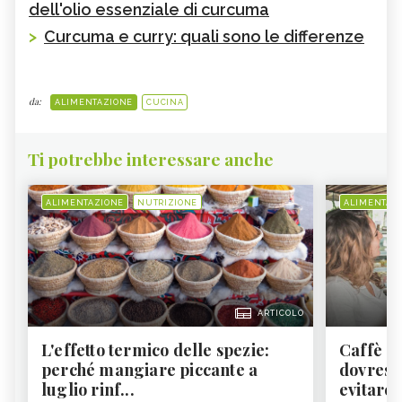
dell'olio essenziale di curcuma
>
Curcuma e curry: quali sono le differenze
da:
ALIMENTAZIONE
CUCINA
Ti potrebbe interessare anche
ALIMENTAZIONE
NUTRIZIONE
ALIMENTAZ
ARTICOLO
L'effetto termico delle spezie:
Caffè a
perché mangiare piccante a
dovresti
luglio rinf...
evitare i