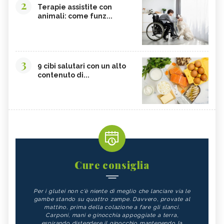
2
Terapie assistite con
animali: come funz...
3
9 cibi salutari con un alto
contenuto di...
Cure consiglia
Per i glutei non c'è niente di meglio che lanciare via le
gambe stando su quattro zampe. Davvero, provate al
mattino, prima della colazione a fare gli slanci.
Carponi, mani e ginocchia appoggiate a terra,
espirando distendere il ginocchio mantenendo la