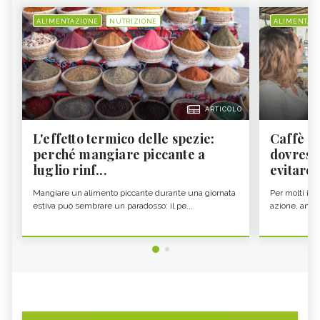
ALIMENTAZIONE
NUTRIZIONE
ALIMENTAZ
ARTICOLO
L'effetto termico delle spezie:
Caffè a
perché mangiare piccante a
dovresti
luglio rinf...
evitare i
Mangiare un alimento piccante durante una giornata
Per molti il c
estiva può sembrare un paradosso: il pe...
azione, ancor