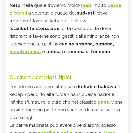
Nero
, nella quale troviamo molto
mais
, molto
pesce
e
cavoli
a volontà, e quella del
sud-est
, dove
troviamo il famoso kebab e i baklava.
Istanbul
fa storia a sè
, città cosmopolita dove
ristoranti e taverne sono gestiti dalle minoranze non
islamiche nelle quali
le cucine armena, rumena,
mediterranea
e antica ottomana si fondono
.
Cucina turca: piatti tipici
Per adesso abbiamo citato solo
kebab e baklava
. Il
kebap - per dirlo alla turca - ha in questa nazione
infinite sfumature, e oltre che nel classico
pane
, viene
servito anche in piatto con varie verdure e salse, e in
diversi tagli.
La carne macinata può avere diversi aromi, spesso
piccanti, con
paprika
o
aglio
, con creme di
latte