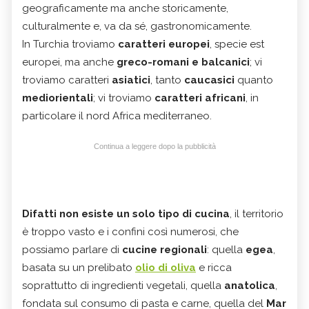
geograficamente ma anche storicamente,
culturalmente e, va da sé, gastronomicamente.
In Turchia troviamo
caratteri europei
, specie est
europei, ma anche
greco-romani e balcanici
; vi
troviamo caratteri
asiatici
, tanto
caucasici
quanto
mediorientali
; vi troviamo
caratteri africani
, in
particolare il nord Africa mediterraneo.
Continua a leggere dopo la pubblicità
Difatti
non esiste un solo tipo di cucina
, il territorio
è troppo vasto e i confini così numerosi, che
possiamo parlare di
cucine regionali
: quella
egea
,
basata su un prelibato
olio di oliva
e ricca
soprattutto di ingredienti vegetali, quella
anatolica
,
fondata sul consumo di pasta e carne, quella del
Mar