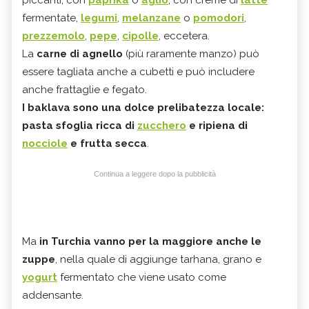
fermentate,
legumi
,
melanzane
o
pomodori
,
prezzemolo
,
pepe
,
cipolle
, eccetera.
La
carne di agnello
(più raramente manzo) può
essere tagliata anche a cubetti e può includere
anche frattaglie e fegato.
I baklava sono una dolce prelibatezza locale:
pasta sfoglia ricca di
zucchero
e ripiena di
nocciole
e frutta secca
.
Continua a leggere dopo la pubblicità
Ma
in Turchia vanno per la maggiore anche le
zuppe
, nella quale di aggiunge tarhana, grano e
yogurt
fermentato che viene usato come
addensante.