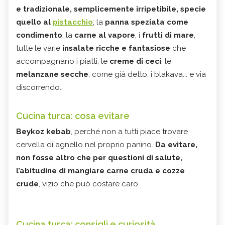
e tradizionale, semplicemente irripetibile, specie
quello al
pistacchio
; la
panna speziata come
condimento
, la
carne al vapore
, i
frutti di mare
,
tutte le varie
insalate ricche e fantasiose
che
accompagnano i piatti, le
creme di ceci
, le
melanzane secche
, come già detto, i blakava... e via
discorrendo.
Cucina turca: cosa evitare
Beykoz kebab
, perché non a tutti piace trovare
cervella di agnello nel proprio panino.
Da evitare,
non fosse altro che per questioni di salute,
l’abitudine di mangiare carne cruda e cozze
crude
, vizio che può costare caro.
Cucina turca: consigli e curiosità