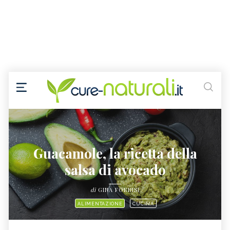
Guacamole, la ricetta della
salsa di avocado
di
GINA FORRISI
ALIMENTAZIONE
CUCINA