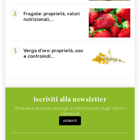
2
Fragole: proprietà, valori
nutrizionali,...
3
Verga d'oro: proprietà, uso
e controindi...
Iscriviti alla newsletter
Riceverai preziosi consigli e informazioni sugli ultimi
contenuti
ISCRIVITI