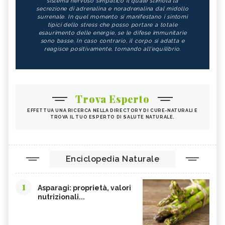
sistema nervoso simpatico il quale stimola la
secrezione di adrenalina e noradrenalina dal midollo
surrenale. In quel momento si manifestano i sintomi
tipici dello stress che posso portare a totale
esaurimento delle energie, se le difese immunitarie
sono basse. In caso contrario, il corpo si adatta e
reagisce positivamente, tornando all'equilibrio.
Trova Esperto
EFFETTUA UNA RICERCA NELLA DIRECTORY DI CURE-NATURALI E
TROVA IL TUO ESPERTO DI SALUTE NATURALE.
Enciclopedia Naturale
1
Asparagi: proprietà, valori
nutrizionali...