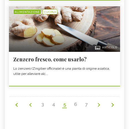
ALIMENTAZIONE
CUCINA
ARTICOLO
Zenzero fresco, come usarlo?
Lo zenzero (Zingiber officinale) è una pianta di origine asiatica,
utile per alleviare alc...
3
4
5
6
7