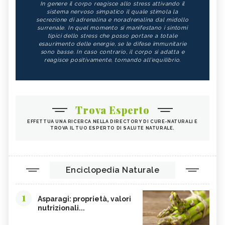
In genere il corpo reagisce allo stress attivando il
sistema nervoso simpatico il quale stimola la
secrezione di adrenalina e noradrenalina dal midollo
surrenale. In quel momento si manifestano i sintomi
tipici dello stress che posso portare a totale
esaurimento delle energie, se le difese immunitarie
sono basse. In caso contrario, il corpo si adatta e
reagisce positivamente, tornando all'equilibrio.
Trova Esperto
EFFETTUA UNA RICERCA NELLA DIRECTORY DI CURE-NATURALI E
TROVA IL TUO ESPERTO DI SALUTE NATURALE.
Enciclopedia Naturale
1
Asparagi: proprietà, valori
nutrizionali...