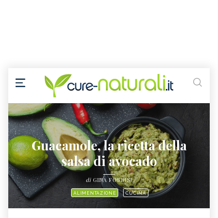
Guacamole, la ricetta della
salsa di avocado
di
GINA FORRISI
ALIMENTAZIONE
CUCINA