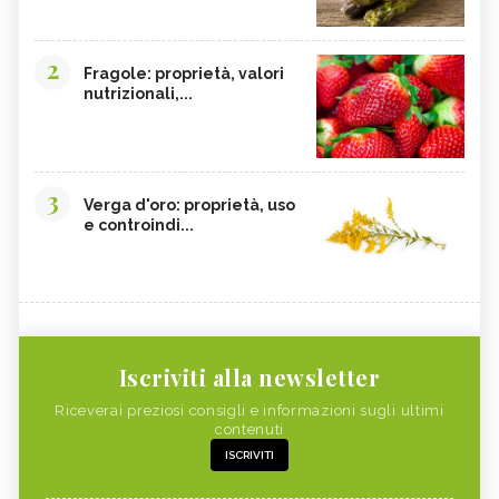
2
Fragole: proprietà, valori
nutrizionali,...
3
Verga d'oro: proprietà, uso
e controindi...
Iscriviti alla newsletter
Riceverai preziosi consigli e informazioni sugli ultimi
contenuti
ISCRIVITI