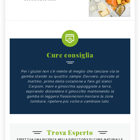
Cure consiglia
Per i glutei non c'è niente di meglio che lanciare via le
gambe stando su quattro zampe. Davvero, provate al
mattino, prima della colazione a fare gli slanci.
Carponi, mani e ginocchia appoggiate a terra,
espirando distendere il ginocchio mantenendo la
gamba in leggera flessione;non inarcare la zona
lombare, ripetere più volte e cambiare lato.
Trova Esperto
EFFETTUA UNA RICERCA NELLA DIRECTORY DI CURE-NATURALI E