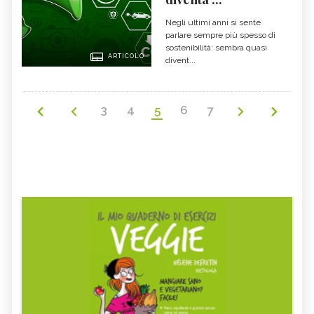
Negli ultimi anni si sente
parlare sempre più spesso di
sostenibilità: sembra quasi
ARTICOLO
divent...
3
4
5
6
7