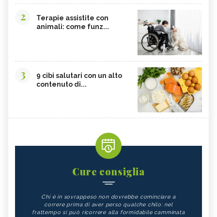
2
Terapie assistite con
animali: come funz...
3
9 cibi salutari con un alto
contenuto di...
Cure consiglia
Chi è in sovrappeso non dovrebbe cominciare a
correre prima di aver perso qualche chilo: nel
frattempo si può ricorrere alla formidabile camminata