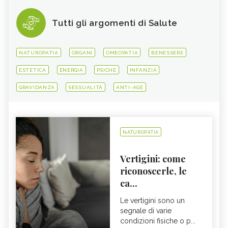
Tutti gli argomenti di Salute
NATUROPATIA
ORGANI
OMEOPATIA
BENESSERE
ESTETICA
ENERGIA
PSICHE
INFANZIA
GRAVIDANZA
SESSUALITÀ
ANTI-AGE
NATUROPATIA
Vertigini: come
riconoscerle, le
ca...
Le vertigini sono un
segnale di varie
condizioni fisiche o p...