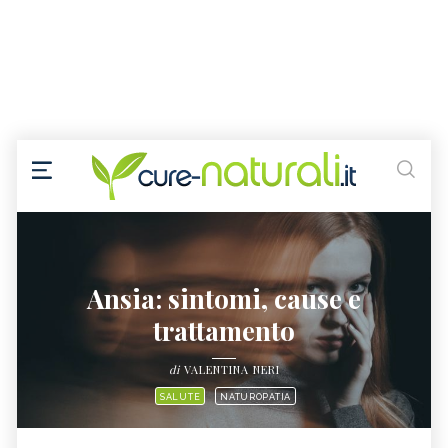
Ansia: sintomi, cause e
trattamento
di
VALENTINA NERI
SALUTE
NATUROPATIA