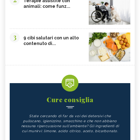
Terapie assistite con
animali: come funz...
3
9 cibi salutari con un alto
contenuto di...
Cure consiglia
State cercando di far da voi dei detersivi che
puliscano, igienizzino, smacchino e che non abbiano
nessuna ripercussione sull'ambiente? Gli ingredienti di
cui munirvi: limone, acido citrico, aceto, bicarbonato.