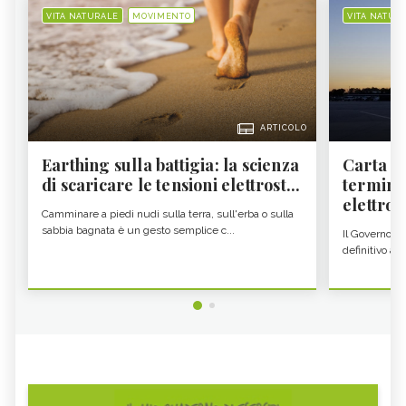
VITA NATURALE
MOVIMENTO
VITA NATUR
ARTICOLO
Earthing sulla battigia: la scienza
Carta d'
di scaricare le tensioni elettrost...
termine
elettron
Camminare a piedi nudi sulla terra, sull'erba o sulla
sabbia bagnata è un gesto semplice c...
Il Governo c
definitivo all