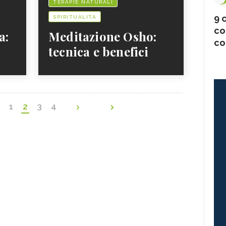
TERAPIE NATURALI
9 c
SPIRITUALITÀ
co
a:
Meditazione Osho:
co
tecnica e benefici
1
2
3
4