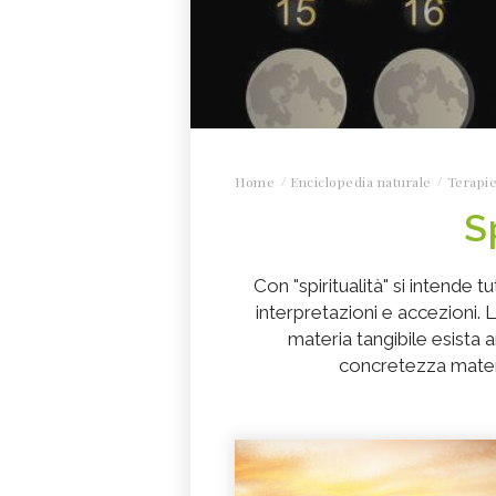
Home
Enciclopedia naturale
Terapie
S
Con "spiritualità" si intende t
interpretazioni e accezioni. L
materia tangibile esista an
concretezza materia