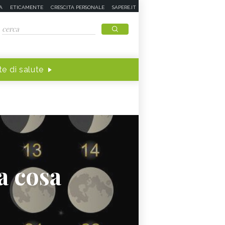
A
ETICAMENTE
CRESCITA PERSONALE
SAPERE.IT
e di salute
a cosa