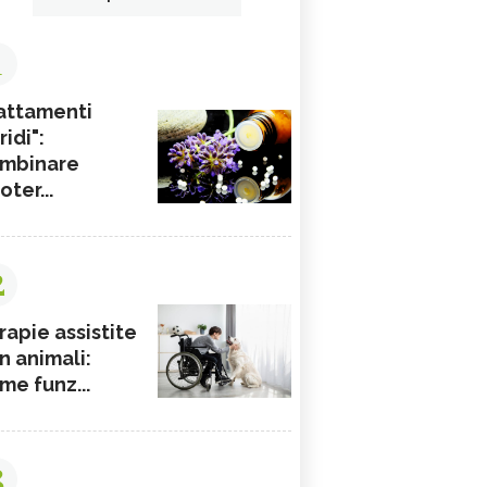
1
attamenti
ridi":
mbinare
ioter...
2
rapie assistite
n animali:
me funz...
3