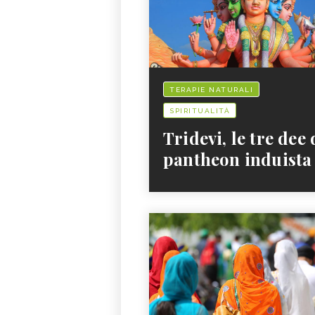
TERAPIE NATURALI
SPIRITUALITÀ
Tridevi, le tre dee 
pantheon induista