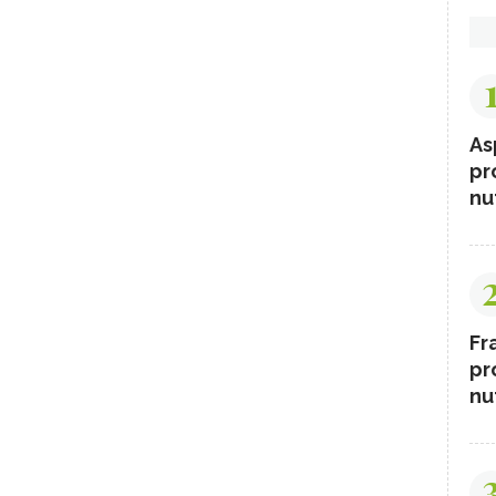
As
pr
nut
Fr
pr
nut