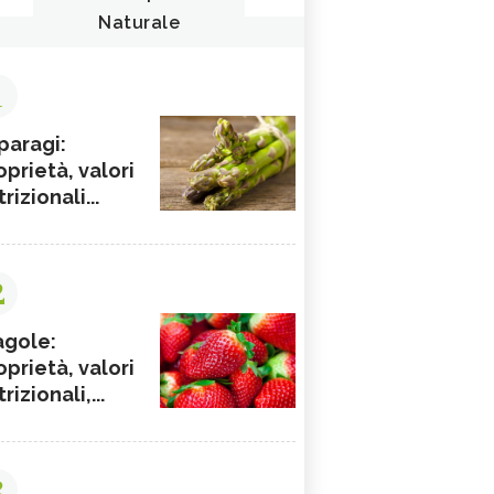
Naturale
1
paragi:
oprietà, valori
rizionali...
2
agole:
oprietà, valori
rizionali,...
3