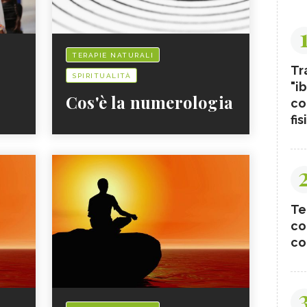
TERAPIE NATURALI
Tr
SPIRITUALITÀ
"ib
Cos'è la numerologia
co
fis
Te
co
co