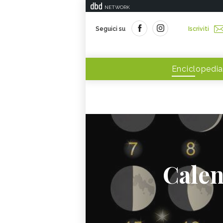
NETWORK
Seguici su
Iscriviti
Enciclopedia
Calen