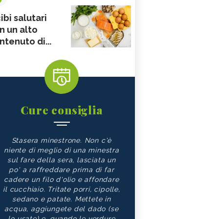
ibi salutari
n un alto
ntenuto di...
Cure consiglia
Stasera minestrone. Non c'è
niente di meglio di una minestra
sul fare della sera, lasciata un
po' a raffreddare prima di far
cadere un filo d'olio e affondare
il cucchiaio. Tritate porri, cipolle,
sedano e patate. Mettete in
acqua, aggiungete del dado (se
lo usate) e, quando le verdure