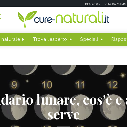
DEABYDAY
VITA DA MAMM
 naturale
Trova l'esperto
Speciali
Rispost
dario lunare, cos'è e 
serve