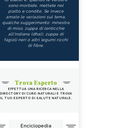
sono morbide, mettete nel
piatto e condite. Se invece
amate le variazioni sul tema,
qualche suggerimento: minestra
di miso, zuppa di lenticchie
all'indiana (dhal), zuppa di
fagioli neri o altri legumi ricchi
di fibre.
Trova Esperto
EFFETTUA UNA RICERCA NELLA
DIRECTORY DI CURE-NATURALI E TROVA
IL TUO ESPERTO DI SALUTE NATURALE.
Enciclopedia