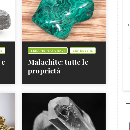
c
RE
TERAPIE NATURALI
BENESSERE
 e
Malachite: tutte le
proprietà