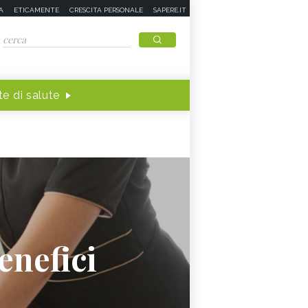
A
ETICAMENTE
CRESCITA PERSONALE
SAPERE.IT
e di salute
enefici