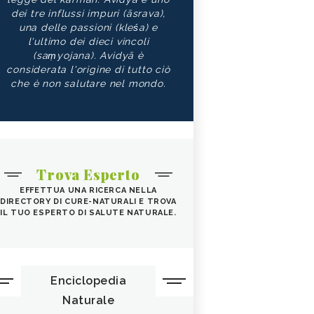
dei tre influssi impuri (āsrava),
una delle passioni (kleśa) e
l'ultimo dei dieci vincoli
(saṃyojana). Avidyā è
considerata l'origine di tutto ciò
che è non salutare nel mondo.
Trova Esperto
EFFETTUA UNA RICERCA NELLA
DIRECTORY DI CURE-NATURALI E TROVA
IL TUO ESPERTO DI SALUTE NATURALE.
Enciclopedia
Naturale