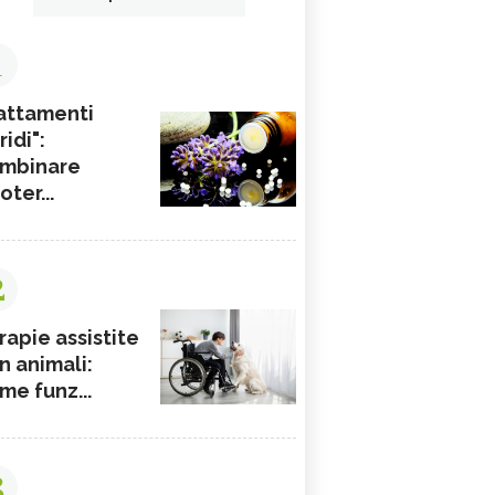
1
attamenti
ridi":
mbinare
ioter...
2
rapie assistite
n animali:
me funz...
3