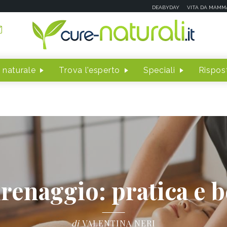
DEABYDAY
VITA DA MAMM
 naturale
Trova l'esperto
Speciali
Rispost
renaggio: pratica e b
di
VALENTINA NERI