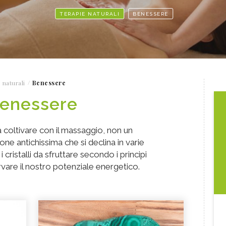
TERAPIE NATURALI
BENESSERE
 naturali
Benessere
enessere
 coltivare con il massaggio, non un
one antichissima che si declina in varie
 i cristalli da sfruttare secondo i principi
rvare il nostro potenziale energetico.