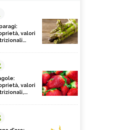
1
paragi:
oprietà, valori
rizionali...
2
agole:
oprietà, valori
rizionali,...
3