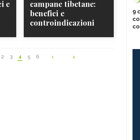
i e
campane tibetane:
9 c
benefici e
co
controindicazioni
co
2
3
4
5
6