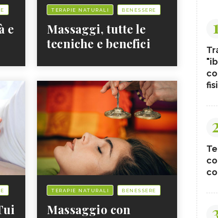
RE
TERAPIE NATURALI
BENESSERE
à e
Massaggi, tutte le
tecniche e benefici
Tr
"ib
co
fis
Te
co
co
RE
TERAPIE NATURALI
BENESSERE
Tui
Massaggio con