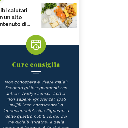
ibi salutari
n un alto
ntenuto di...
Cure consiglia
Non conoscere è vivere male?
Secondo gli insegnamenti zen
antichi, Avidyā sanscr. Letter.
"non sapere, ignoranza". (pāli
avijjā) "non conoscenza" o
"accecamento", cioè l'ignoranza
delle quattro nobili verità, dei
tre gioielli (triratna) e della
legge del karman. Avidyā è uno