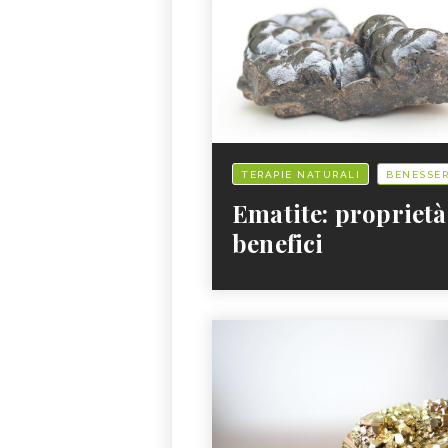
TERAPIE NATURALI
BENESSE
Ematite: proprietà
benefici