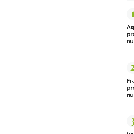
As
pr
nut
Fr
pr
nut