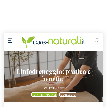
Linfodrenaggio: pratica e
benefici
di
VALENTINA NERI
TERAPIE NATURALI
BENESSERE