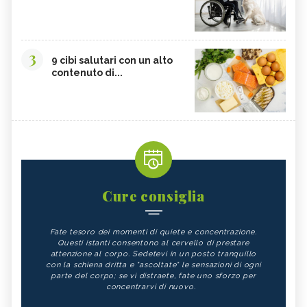
3
9 cibi salutari con un alto
contenuto di...
Cure consiglia
Fate tesoro dei momenti di quiete e concentrazione.
Questi istanti consentono al cervello di prestare
attenzione al corpo. Sedetevi in un posto tranquillo
con la schiena dritta e "ascoltate" le sensazioni di ogni
parte del corpo; se vi distraete, fate uno sforzo per
concentrarvi di nuovo.